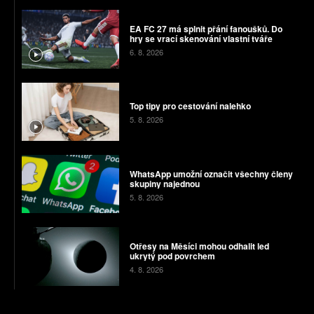
EA FC 27 má splnit přání fanoušků. Do
hry se vrací skenování vlastní tváře
6. 8. 2026
Top tipy pro cestování nalehko
5. 8. 2026
WhatsApp umožní označit všechny členy
skupiny najednou
5. 8. 2026
Otřesy na Měsíci mohou odhalit led
ukrytý pod povrchem
4. 8. 2026