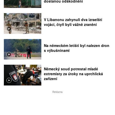
dostanou odškodnění
V Libanonu zahynuli dva izraelští
vojáci, čtyři byli vážně zraněni
Na německém letišti byl nalezen dron
s výbušninami
Německý soud potrestal mladé
extremisty za útoky na uprchlická
zařízení
Reklama