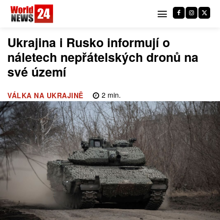
Ukrajina i Rusko informují o
náletech nepřátelských dronů na
své území
2
min.
VÁLKA NA UKRAJINĚ