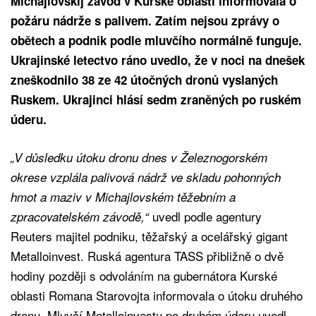
Michajlovskij závod v Kurské oblasti informovala o
požáru nádrže s palivem. Zatím nejsou zprávy o
obětech a podnik podle mluvčího normálně funguje.
Ukrajinské letectvo ráno uvedlo, že v noci na dnešek
zneškodnilo 38 ze 42 útočných dronů vyslaných
Ruskem. Ukrajinci hlásí sedm zraněných po ruském
úderu.
„V důsledku útoku dronu dnes v Železnogorském
okrese vzplála palivová nádrž ve skladu pohonných
hmot a maziv v Michajlovském těžebním a
uvedl podle agentury
zpracovatelském závodě,“
Reuters majitel podniku, těžařský a ocelářský gigant
Metalloinvest. Ruská agentura TASS přibližně o dvě
hodiny později s odvoláním na gubernátora Kurské
oblasti Romana Starovojta informovala o útoku druhého
dronu. Mluvčí Metalloinvestu po druhém úderu uvedl,