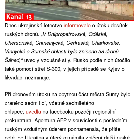
Dnes ukrajinské letectvo
informovalo
o útoku desítek
ruských dronů.
„V Dnipropetrovské, Oděské,
Chersonské, Chmelnycké, Čerkaské, Charkovské,
Vinnycké a Sumské oblasti bylo zničeno 38 dronů
uvedly vzdušné síly. Rusko podle nich útočilo
Šáhed,“
také pomocí střel S-300, v jejich případě se Kyjev o
likvidaci nezmiňuje.
Při dronovém útoku na obytnou část města Sumy bylo
zraněno sedm lidí, včetně sedmiletého
chlapce,
uvedla
na facebooku později regionální
prokuratura. Agentura AFP v souvislosti s posledním
ruským vzdušným úderem poznamenala, že přišel
poté, co Ukrajina v úterý oznámila zničení další ruské