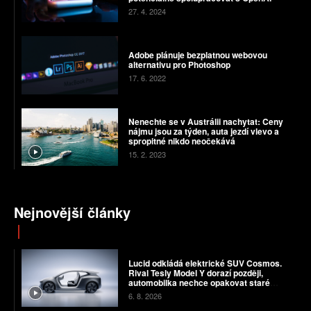
27. 4. 2024
Adobe plánuje bezplatnou webovou
alternativu pro Photoshop
17. 6. 2022
Nenechte se v Austrálii nachytat: Ceny
nájmu jsou za týden, auta jezdí vlevo a
spropitné nikdo neočekává
15. 2. 2023
Nejnovější články
Lucid odkládá elektrické SUV Cosmos.
Rival Tesly Model Y dorazí později,
automobilka nechce opakovat staré
chyby
6. 8. 2026