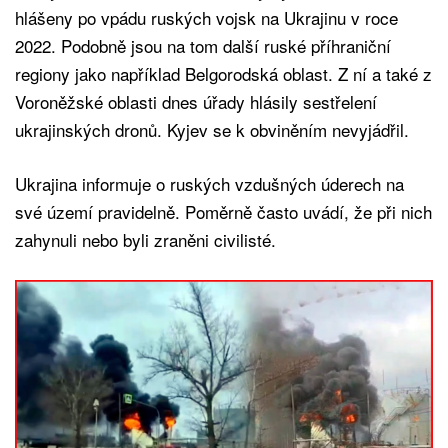
hlášeny po vpádu ruských vojsk na Ukrajinu v roce
2022. Podobně jsou na tom další ruské příhraniční
regiony jako například Belgorodská oblast. Z ní a také z
Voroněžské oblasti dnes úřady hlásily sestřelení
ukrajinských dronů. Kyjev se k obviněním nevyjádřil.
Ukrajina informuje o ruských vzdušných úderech na
své území pravidelně. Poměrně často uvádí, že při nich
zahynuli nebo byli zraněni civilisté.