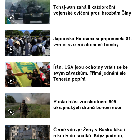
Tchaj-wan zahájil každoroční
vojenské cvičení proti hrozbám Číny
Japonská Hirošima si připomněla 81.
výročí svržení atomové bomby
Írán: USA jsou ochotny vrátit se ke
svým závazkům. Přímá jednání ale
Teherán popírá
Rusko hlásí zneškodnění 605
ukrajinských dronů během noci
Černé vdovy: Ženy v Rusku lákají
rekruty do sňatků. Když padnou,