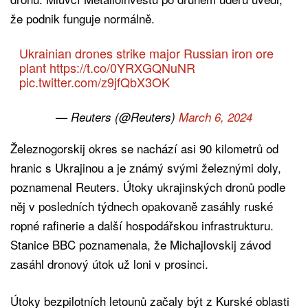
že podnik funguje normálně.
Ukrainian drones strike major Russian iron ore
plant
https://t.co/0YRXGQNuNR
pic.twitter.com/z9jfQbX3OK
— Reuters (@Reuters)
March 6, 2024
Železnogorskij okres se nachází asi 90 kilometrů od
hranic s Ukrajinou a je známý svými železnými doly,
poznamenal Reuters. Útoky ukrajinských dronů podle
něj v posledních týdnech opakovaně zasáhly ruské
ropné rafinerie a další hospodářskou infrastrukturu.
Stanice BBC poznamenala, že Michajlovskij závod
zasáhl dronový útok už loni v prosinci.
Útoky bezpilotních letounů začaly být z Kurské oblasti