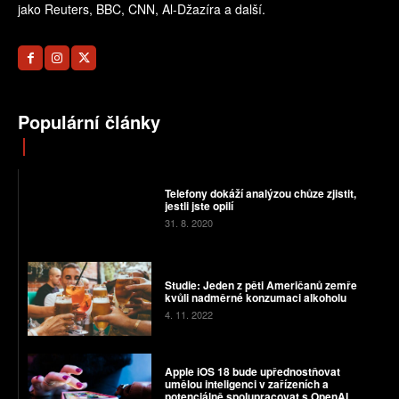
jako Reuters, BBC, CNN, Al-Džazíra a další.
Populární články
Telefony dokáží analýzou chůze zjistit,
jestli jste opilí
31. 8. 2020
Studie: Jeden z pěti Američanů zemře
kvůli nadměrné konzumaci alkoholu
4. 11. 2022
Apple iOS 18 bude upřednostňovat
umělou inteligenci v zařízeních a
potenciálně spolupracovat s OpenAI