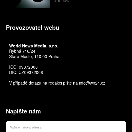
4. 8. 2026
Provozovatel webu
World News Media, s.r.o.
Rybná 716/24
Staré Město, 110 00 Praha
IČO: 09372008
DIČ: CZ09372008
V případě dotazů na redakci pište na info@wn24.cz
Napište nám