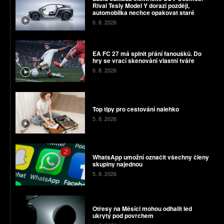
Rival Tesly Model Y dorazí později,
automobilka nechce opakovat staré
chyby
6. 8. 2026
EA FC 27 má splnit přání fanoušků. Do
hry se vrací skenování vlastní tváře
6. 8. 2026
Top tipy pro cestování nalehko
5. 8. 2026
WhatsApp umožní označit všechny členy
skupiny najednou
5. 8. 2026
Otřesy na Měsíci mohou odhalit led
ukrytý pod povrchem