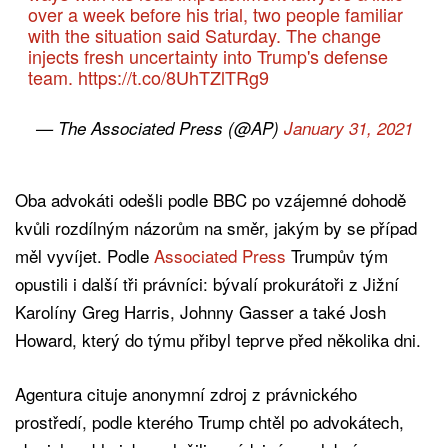
over a week before his trial, two people familiar
with the situation said Saturday. The change
injects fresh uncertainty into Trump's defense
team.
https://t.co/8UhTZlTRg9
— The Associated Press (@AP)
January 31, 2021
Oba advokáti odešli podle BBC po vzájemné dohodě
kvůli rozdílným názorům na směr, jakým by se případ
měl vyvíjet. Podle
Associated Press
Trumpův tým
opustili i další tři právníci: bývalí prokurátoři z Jižní
Karolíny Greg Harris, Johnny Gasser a také Josh
Howard, který do týmu přibyl teprve před několika dni.
Agentura cituje anonymní zdroj z právnického
prostředí, podle kterého Trump chtěl po advokátech,