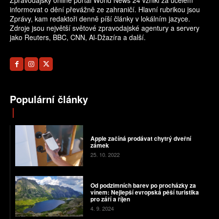
Zpravodajský online portál World News 24 vznikl za účelem
informovat o dění převážně ze zahraničí. Hlavní rubrikou jsou
Zprávy, kam redaktoři denně píší články v lokálním jazyce.
Zdroje jsou největší světové zpravodajské agentury a servery
jako Reuters, BBC, CNN, Al-Džazíra a další.
Populární články
Apple začíná prodávat chytrý dveřní
zámek
25. 10. 2022
Od podzimních barev po procházky za
vínem: Nejlepší evropská pěší turistika
pro září a říjen
4. 9. 2024