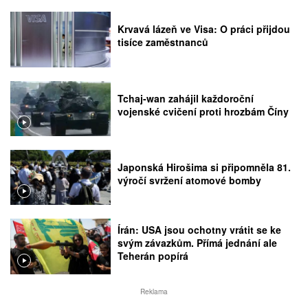
Krvavá lázeň ve Visa: O práci přijdou
tisíce zaměstnanců
Tchaj-wan zahájil každoroční
vojenské cvičení proti hrozbám Číny
Japonská Hirošima si připomněla 81.
výročí svržení atomové bomby
Írán: USA jsou ochotny vrátit se ke
svým závazkům. Přímá jednání ale
Teherán popírá
Reklama