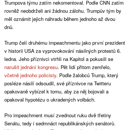
Trumpova týmu zatím nekomentoval. Podle CNN zatím
rovněž neobdrželi ani žádnou zálohu. Trumpův tým by
měl oznámit jejich náhradu během jednoho až dvou
dnů.
Trump čelí druhému impeachmentu jako první prezident
v historii USA za vyprovokování násilných protestů 6.
ledna. Jeho příznivci vtrhli na Kapitol a pokusili se
narušit jednání kongresu
. Pět lidí přitom zemřelo,
včetně jednoho policisty
. Podle žalobců Trump, který
posléze násilí odsoudil, své příznivce na Twitteru
opakovaně vybízel k tomu, aby za něj bojovali a
opakoval hypotézu o ukradených volbách.
Pro impeachment musí zvednout ruku dvě třetiny
Senátu, tedy i sedmnáct republikánských senátorů.