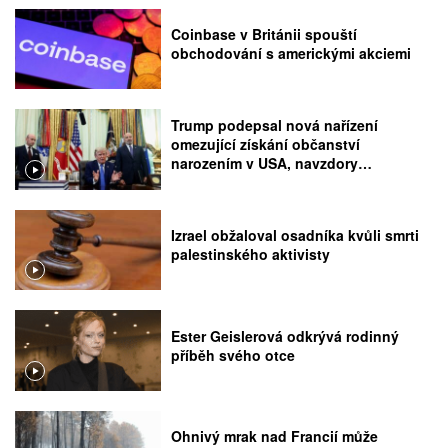
Coinbase v Británii spouští
obchodování s americkými akciemi
Trump podepsal nová nařízení
omezující získání občanství
narozením v USA, navzdory
rozhodnutí Nejvyššího soudu
Izrael obžaloval osadníka kvůli smrti
palestinského aktivisty
Ester Geislerová odkrývá rodinný
příběh svého otce
Ohnivý mrak nad Francií může