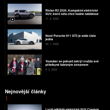
Rivian R2 2026. Kompaktní elektrické
SUV, které toho chce hodně nabídnout
11. 2. 2026
Nové Porsche 911 GT3 je stále číslo
jedna
30. 1. 2025
Youtuber se pokusil zakrýt vraždu své
přítelkyně falešným streamem
9. 2. 2023
Nejnovější články
Lucid odkládá elektrické SUV Cosmos.