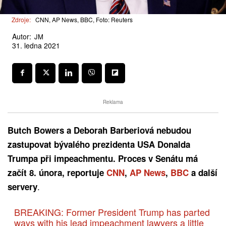
Zdroje:
CNN, AP News, BBC, Foto: Reuters
Autor:
JM
31. ledna 2021
Reklama
Butch Bowers a Deborah Barberiová nebudou
zastupovat bývalého prezidenta USA Donalda
Trumpa při impeachmentu. Proces v Senátu má
začít 8. února, reportuje
CNN
,
AP News
,
BBC
a další
.
servery
BREAKING: Former President Trump has parted
ways with his lead impeachment lawyers a little