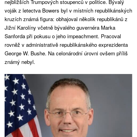
nejbližších Trumpových stoupenců v politice. Bývalý
voják z letectva Bowers byl v místních republikánských
kruzích známá figura: obhajoval několik republikánů z
Jižní Karolíny včetně bývalého guvernéra Marka
Sanforda při pokusu o jeho impeachment. Pracoval
rovněž v administrativě republikánského exprezidenta
George W. Bushe. Na celonárodní úrovni ovšem příliš
známý nebyl.