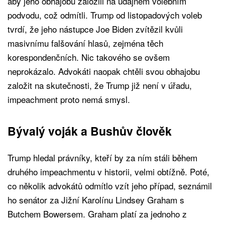
aby jeho obhajobu založili na údajném volebním
podvodu, což odmítli. Trump od listopadových voleb
tvrdí, že jeho nástupce Joe Biden zvítězil kvůli
masivnímu falšování hlasů, zejména těch
korespondenčních. Nic takového se ovšem
neprokázalo. Advokáti naopak chtěli svou obhajobu
založit na skutečnosti, že Trump již není v úřadu,
impeachment proto nemá smysl.
Bývalý voják a Bushův člověk
Trump hledal právníky, kteří by za ním stáli během
druhého impeachmentu v historii, velmi obtížně. Poté,
co několik advokátů odmítlo vzít jeho případ, seznámil
ho senátor za Jižní Karolínu Lindsey Graham s
Butchem Bowersem. Graham platí za jednoho z