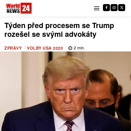
Týden před procesem se Trump
rozešel se svými advokáty
2
min.
ZPRÁVY
VOLBY USA 2020