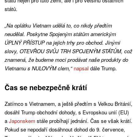
států nejen pro tuto zemi, ale i pro většinu ostatních
států.
„Na oplátku Vietnam udělá to, co nikdy předtím
neudělal. Poskytne Spojeným státům americkým
ÚPLNÝ PŘÍSTUP na jejich trhy pro obchod. Jinými
slovy, OTEVŘOU SVŮJ TRH SPOJENÝM STÁTŮM,
což
znamená, že budeme moci prodávat naše produkty do
napsal
dále Trump.
Vietnamu s NULOVÝM clem,“
Čas se nebezpečně krátí
Zatímco s Vietnamem, a ještě předtím s Velkou Británií,
dosáhl Trump obchodní dohody, s Evropskou unií (EU)
a
Japonskem
stále probíhají jednání. Čas se však krátí.
Pokud se nepodaří dosáhnout dohod do 9. července,