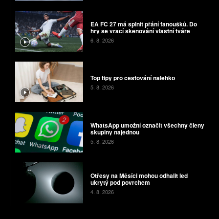
EA FC 27 má splnit přání fanoušků. Do
hry se vrací skenování vlastní tváře
6. 8. 2026
Top tipy pro cestování nalehko
5. 8. 2026
WhatsApp umožní označit všechny členy
skupiny najednou
5. 8. 2026
Otřesy na Měsíci mohou odhalit led
ukrytý pod povrchem
4. 8. 2026