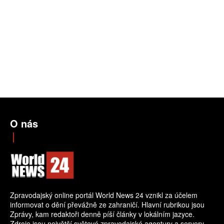
O nás
Zpravodajský online portál World News 24 vznikl za účelem
informovat o dění převážně ze zahraničí. Hlavní rubrikou jsou
Zprávy, kam redaktoři denně píší články v lokálním jazyce.
Zdroje jsou největší světové zpravodajské agentury a servery