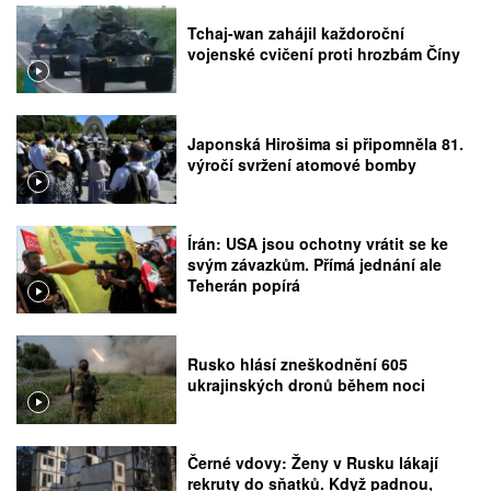
Tchaj-wan zahájil každoroční
vojenské cvičení proti hrozbám Číny
Japonská Hirošima si připomněla 81.
výročí svržení atomové bomby
Írán: USA jsou ochotny vrátit se ke
svým závazkům. Přímá jednání ale
Teherán popírá
Rusko hlásí zneškodnění 605
ukrajinských dronů během noci
Černé vdovy: Ženy v Rusku lákají
rekruty do sňatků. Když padnou,