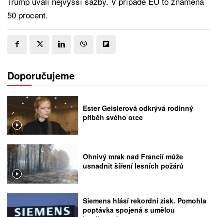
Trump uvalí nejvyšší sazby. V případě EU to znamená
50 procent.
Doporučujeme
Ester Geislerová odkrývá rodinný
příběh svého otce
Ohnivý mrak nad Francií může
usnadnit šíření lesních požárů
Siemens hlásí rekordní zisk. Pomohla
poptávka spojená s umělou