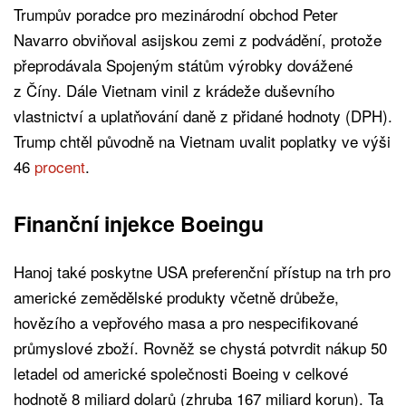
Trumpův poradce pro mezinárodní obchod Peter
Navarro obviňoval asijskou zemi z podvádění, protože
přeprodávala Spojeným státům výrobky dovážené
z Číny. Dále Vietnam vinil z krádeže duševního
vlastnictví a uplatňování daně z přidané hodnoty (DPH).
Trump chtěl původně na Vietnam uvalit poplatky ve výši
46
procent
.
Finanční injekce Boeingu
Hanoj také poskytne USA preferenční přístup na trh pro
americké zemědělské produkty včetně drůbeže,
hovězího a vepřového masa a pro nespecifikované
průmyslové zboží. Rovněž se chystá potvrdit nákup 50
letadel od americké společnosti Boeing v celkové
hodnotě 8 miliard dolarů (zhruba 167 miliard korun). Ta