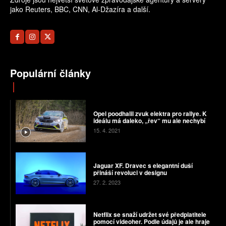
jako Reuters, BBC, CNN, Al-Džazíra a další.
Populární články
Opel poodhalil zvuk elektra pro rallye. K
ideálu má daleko, „řev“ mu ale nechybí
15. 4. 2021
Jaguar XF. Dravec s elegantní duší
přináší revoluci v designu
27. 2. 2023
Netflix se snaží udržet své předplatitele
pomocí videoher. Podle údajů je ale hraje