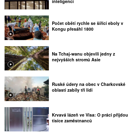
inteligencí
Počet obětí rychle se šířící eboly v
Kongu přesáhl 1800
Na Tchaj-wanu objevili jedny z
nejvyšších stromů Asie
Ruské údery na obec v Charkovské
oblasti zabily tři lidi
Krvavá lázeň ve Visa: O práci přijdou
tisíce zaměstnanců