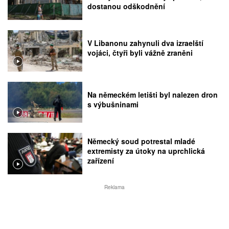
dostanou odškodnění
V Libanonu zahynuli dva izraelští
vojáci, čtyři byli vážně zraněni
Na německém letišti byl nalezen dron
s výbušninami
Německý soud potrestal mladé
extremisty za útoky na uprchlická
zařízení
Reklama