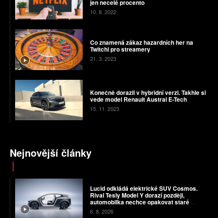
jen necelé procento
10. 8. 2022
Co znamená zákaz hazardních her na
Twitchi pro streamery
21. 3. 2023
Konečně dorazil v hybridní verzi. Takhle si
vede model Renault Austral E-Tech
15. 11. 2023
Nejnovější články
Lucid odkládá elektrické SUV Cosmos.
Rival Tesly Model Y dorazí později,
automobilka nechce opakovat staré
chyby
6. 8. 2026