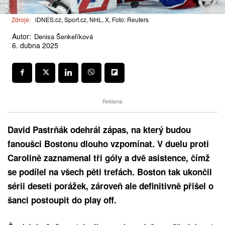
Zdroje:
iDNES.cz, Sport.cz, NHL, X, Foto: Reuters
Autor:
Denisa Šenkeříková
6. dubna 2025
Reklama
David Pastrňák odehrál zápas, na který budou
fanoušci Bostonu dlouho vzpomínat. V duelu proti
Carolině zaznamenal tři góly a dvě asistence, čímž
se podílel na všech pěti trefách. Boston tak ukončil
sérii deseti porážek, zároveň ale definitivně přišel o
šanci postoupit do play off.