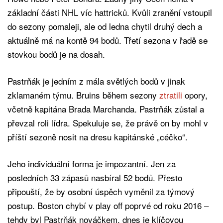
základní části NHL víc hattricků. Kvůli zranění vstoupil
do sezony pomaleji, ale od ledna chytil druhý dech a
aktuálně má na kontě 94 bodů. Třetí sezona v řadě se
stovkou bodů je na dosah.
Pastrňák je jedním z mála světlých bodů v jinak
zklamaném týmu. Bruins během sezony
ztratili
opory,
včetně kapitána Brada Marchanda. Pastrňák zůstal a
převzal roli lídra. Spekuluje se, že právě on by mohl v
příští sezoně nosit na dresu kapitánské „céčko“.
Jeho individuální forma je impozantní. Jen za
posledních 33 zápasů nasbíral 52 bodů. Přesto
připouští, že by osobní úspěch vyměnil za týmový
postup. Boston chybí v play off poprvé od roku 2016 –
tehdy byl Pastrňák nováčkem, dnes je klíčovou