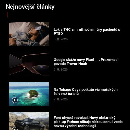
Nejnovější články
Lék s THC zmírnil noční můry pacientů s
PTSD
8. 8. 2026
Google ukáže nový Pixel 11. Prezentaci
povede Trevor Noah
8. 8. 2026
Na Tobago Cays potkáte víc mořských
želv než turistů
7. 8. 2026
Ford chystá revoluci. Nový elektrický
pick-up Fathom slibuje nízkou cenu i zcela
novou výrobní technologii