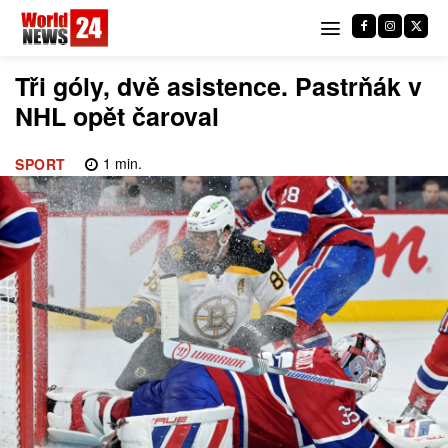
Tři góly, dvě asistence. Pastrňák v
NHL opět čaroval
1
min.
SPORT