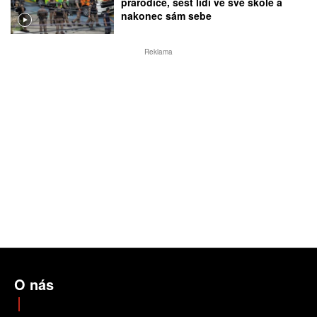
prarodiče, šest lidí ve své škole a
nakonec sám sebe
Reklama
O nás