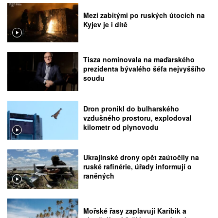
Mezi zabitými po ruských útocích na
Kyjev je i dítě
Tisza nominovala na maďarského
prezidenta bývalého šéfa nejvyššího
soudu
Dron pronikl do bulharského
vzdušného prostoru, explodoval
kilometr od plynovodu
Ukrajinské drony opět zaútočily na
ruské rafinérie, úřady informují o
raněných
Mořské řasy zaplavují Karibik a