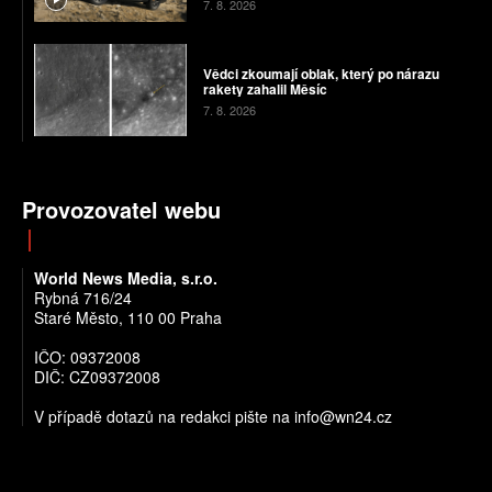
7. 8. 2026
Vědci zkoumají oblak, který po nárazu
rakety zahalil Měsíc
7. 8. 2026
Provozovatel webu
World News Media, s.r.o.
Rybná 716/24
Staré Město, 110 00 Praha
IČO: 09372008
DIČ: CZ09372008
V případě dotazů na redakci pište na info@wn24.cz