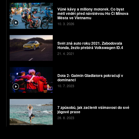
Vůně kávy a miliony motorek. Co byst
měli vědět před návštěvou Ho Či Minova
Města ve Vietnamu
10. 3. 2026
Svět zná auto roku 2021. Zabodovala
Honda, žezlo přebírá Volkswagen ID.4
21. 4. 2021
Dota 2: Gaimin Gladiators pokračují v
dominanci
10. 7. 2023
7 způsobů, jak začlenit všímavost do své
jógové praxe
28. 8. 2023