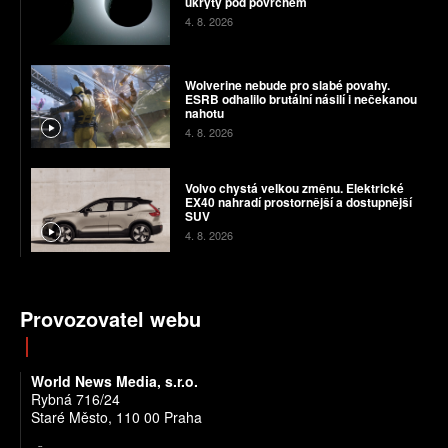
ukrytý pod povrchem
4. 8. 2026
Wolverine nebude pro slabé povahy.
ESRB odhalilo brutální násilí i nečekanou
nahotu
4. 8. 2026
Volvo chystá velkou změnu. Elektrické
EX40 nahradí prostornější a dostupnější
SUV
4. 8. 2026
Provozovatel webu
World News Media, s.r.o.
Rybná 716/24
Staré Město, 110 00 Praha