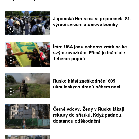
Japonská Hirošima si připomněla 81.
výročí svržení atomové bomby
Írán: USA jsou ochotny vrátit se ke
svým závazkům. Přímá jednání ale
Teherán popírá
Rusko hlásí zneškodnění 605
ukrajinských dronů během noci
Černé vdovy: Ženy v Rusku lákají
rekruty do sňatků. Když padnou,
dostanou odškodnění