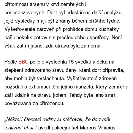
přítomnost arsenu v krvi zemřelých i
hospitalizovaných. Dort byl odeslán na další analýzu,
jejíž výsledky mají být známy během příštího týdne.
Vyšetřovatelé zároveň při prohlídce domu kuchařky
našli několik potravin s prošlou dobou spotřeby. Není
však zatím jasné, zda otrava byla záměrná.
Podle
BBC
policie vyslechla 15 svědků a čeká na
zlepšení zdravotního stavu ženy, která dort připravila,
aby mohla být vyslechnuta. Vyšetřovatelé zároveň
požádali o exhumaci těla jejího manžela, který zemřel v
září údajně na otravu jídlem. Tehdy byla jeho smrt
považována za přirozenou.
„Někteří členové rodiny si stěžovali, že dort měl
uvedl policejní šéf Marcos Vinicius
‚pálivou‘ chuť,“