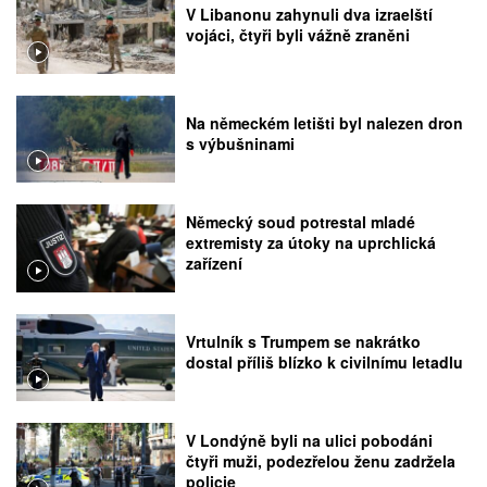
V Libanonu zahynuli dva izraelští
vojáci, čtyři byli vážně zraněni
Na německém letišti byl nalezen dron
s výbušninami
Německý soud potrestal mladé
extremisty za útoky na uprchlická
zařízení
Vrtulník s Trumpem se nakrátko
dostal příliš blízko k civilnímu letadlu
V Londýně byli na ulici pobodáni
čtyři muži, podezřelou ženu zadržela
policie