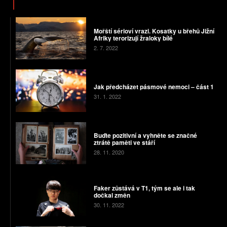
Mořští sérioví vrazi. Kosatky u břehů Jižní
Afriky terorizují žraloky bílé
2. 7. 2022
Jak předcházet pásmové nemoci – část 1
31. 1. 2022
Buďte pozitivní a vyhněte se značné
ztrátě paměti ve stáří
28. 11. 2020
Faker zůstává v T1, tým se ale i tak
dočkal změn
30. 11. 2022