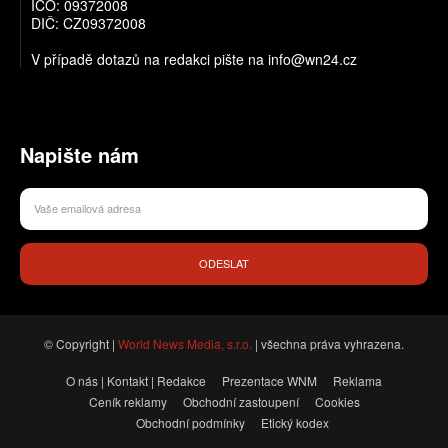
IČO: 09372008
DIČ: CZ09372008
V případě dotazů na redakci pište na info@wn24.cz
Napište nám
ODESLAT
© Copyright |
World News Media, s.r.o.
| všechna práva vyhrazena.
O nás | Kontakt | Redakce
Prezentace WNM
Reklama
Ceník reklamy
Obchodní zastoupení
Cookies
Obchodní podmínky
Etický kodex