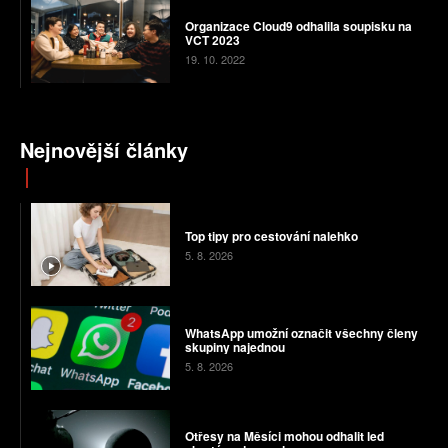
Organizace Cloud9 odhalila soupisku na
VCT 2023
19. 10. 2022
Nejnovější články
Top tipy pro cestování nalehko
5. 8. 2026
WhatsApp umožní označit všechny členy
skupiny najednou
5. 8. 2026
Otřesy na Měsíci mohou odhalit led