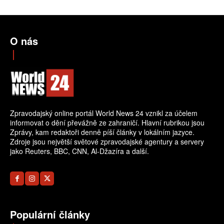
O nás
Zpravodajský online portál World News 24 vznikl za účelem
informovat o dění převážně ze zahraničí. Hlavní rubrikou jsou
Zprávy, kam redaktoři denně píší články v lokálním jazyce.
Zdroje jsou největší světové zpravodajské agentury a servery
jako Reuters, BBC, CNN, Al-Džazíra a další.
Populární články