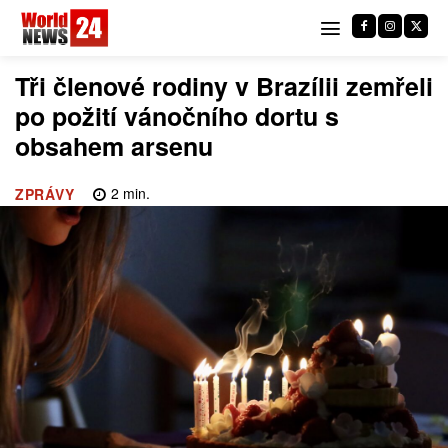
Tři členové rodiny v Brazílii zemřeli
po požití vánočního dortu s
obsahem arsenu
2
min.
ZPRÁVY