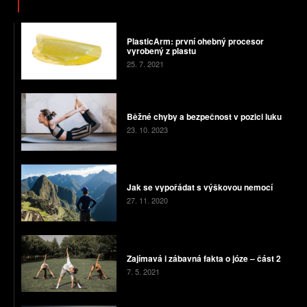
PlasticArm: první ohebný procesor
vyrobený z plastu
25. 7. 2021
Běžné chyby a bezpečnost v pozici luku
23. 10. 2023
Jak se vypořádat s výškovou nemocí
27. 11. 2020
Zajímavá i zábavná fakta o józe – část 2
7. 5. 2021