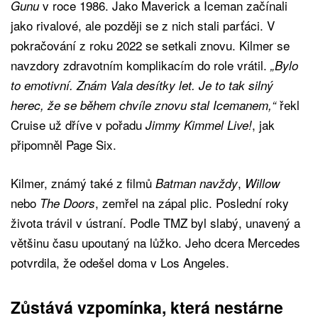
v roce 1986. Jako Maverick a Iceman začínali
Gunu
jako rivalové, ale později se z nich stali parťáci. V
pokračování z roku 2022 se setkali znovu. Kilmer se
navzdory zdravotním komplikacím do role vrátil.
„Bylo
to emotivní. Znám Vala desítky let. Je to tak silný
řekl
herec, že se během chvíle znovu stal Icemanem,“
Cruise už dříve v pořadu
, jak
Jimmy Kimmel Live!
připomněl Page Six.
Kilmer, známý také z filmů
,
Batman navždy
Willow
nebo
, zemřel na zápal plic. Poslední roky
The Doors
života trávil v ústraní. Podle TMZ byl slabý, unavený a
většinu času upoutaný na lůžko. Jeho dcera Mercedes
potvrdila, že odešel doma v Los Angeles.
Zůstává vzpomínka, která nestárne