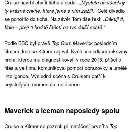
Cruise navrhl chvíli ticha a dodal:
„Myslete na všechny
Celé divadlo
ty krásné chvíle, které jsme s ním zažili.“
se ponořilo do ticha. Na závěr Tom tiše řekl:
„Děkuji ti,
Vale – přeji ti hodně štěstí na tvé další cestě.“
Podle BBC byl právě
posledním
Top Gun: Maverick
filmem, kde se Kilmer objevil. Kvůli následkům rakoviny
hrdla, kterou mu diagnostikovali v roce 2015, přišel o
hlas a ve filmu komunikoval pomocí obrazovky a umělé
inteligence. Výsledná scéna s Cruisem patří k
nejsilnějším momentům celé série.
Maverick a Iceman naposledy spolu
Cruise a Kilmer se poznali při natáčení prvního
Top