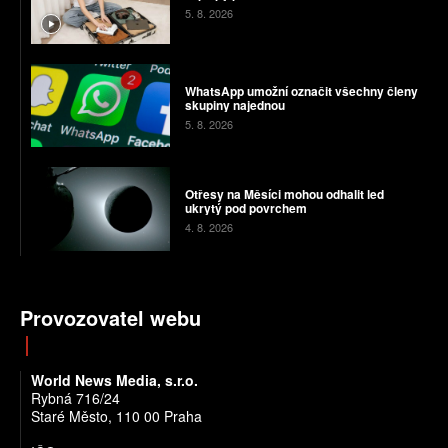
5. 8. 2026
WhatsApp umožní označit všechny členy
skupiny najednou
5. 8. 2026
Otřesy na Měsíci mohou odhalit led
ukrytý pod povrchem
4. 8. 2026
Provozovatel webu
World News Media, s.r.o.
Rybná 716/24
Staré Město, 110 00 Praha