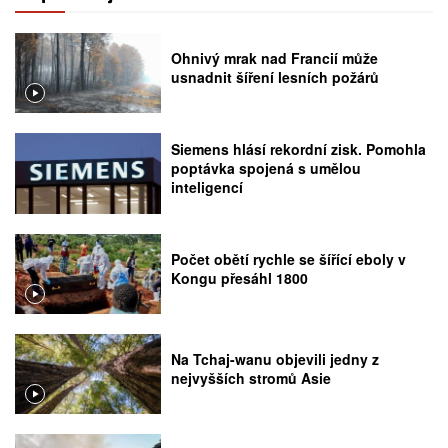
Ohnivý mrak nad Francií může
usnadnit šíření lesních požárů
Siemens hlásí rekordní zisk. Pomohla
poptávka spojená s umělou
inteligencí
Počet obětí rychle se šířící eboly v
Kongu přesáhl 1800
Na Tchaj-wanu objevili jedny z
nejvyšších stromů Asie