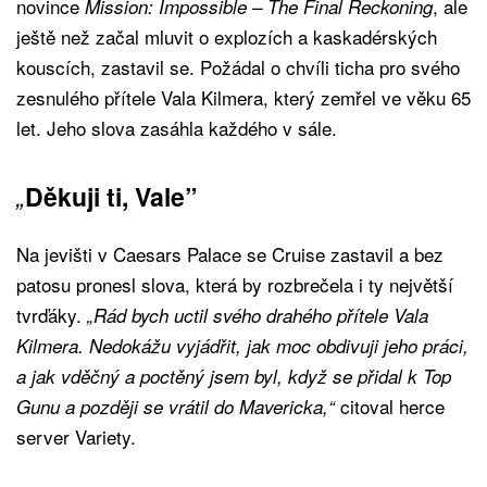
novince
, ale
Mission: Impossible – The Final Reckoning
ještě než začal mluvit o explozích a kaskadérských
kouscích, zastavil se. Požádal o chvíli ticha pro svého
zesnulého přítele Vala Kilmera, který zemřel ve věku 65
let. Jeho slova zasáhla každého v sále.
„
Děkuji ti, Vale”
Na jevišti v Caesars Palace se Cruise zastavil a bez
patosu pronesl slova, která by rozbrečela i ty největší
tvrďáky.
„Rád bych uctil svého drahého přítele Vala
Kilmera. Nedokážu vyjádřit, jak moc obdivuji jeho práci,
a jak vděčný a poctěný jsem byl, když se přidal k Top
citoval herce
Gunu a později se vrátil do Mavericka,“
server Variety.