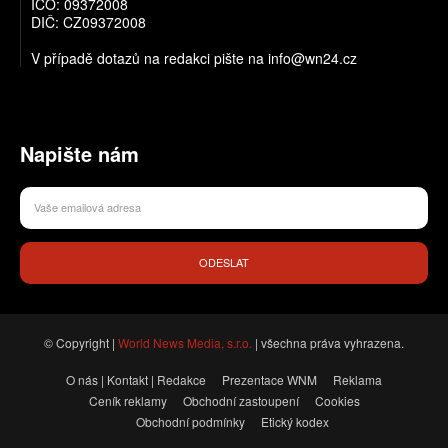
IČO: 09372008
DIČ: CZ09372008
V případě dotazů na redakci pište na info@wn24.cz
Napište nám
ODESLAT
© Copyright |
World News Media, s.r.o.
| všechna práva vyhrazena.
O nás | Kontakt | Redakce
Prezentace WNM
Reklama
Ceník reklamy
Obchodní zastoupení
Cookies
Obchodní podmínky
Etický kodex