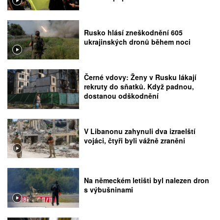
Rusko hlásí zneškodnění 605
ukrajinských dronů během noci
Černé vdovy: Ženy v Rusku lákají
rekruty do sňatků. Když padnou,
dostanou odškodnění
V Libanonu zahynuli dva izraelští
vojáci, čtyři byli vážně zraněni
Na německém letišti byl nalezen dron
s výbušninami