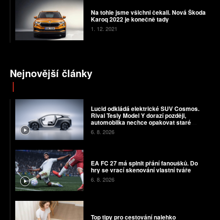
Na tohle jsme všichni čekali. Nová Škoda
Karoq 2022 je konečně tady
1. 12. 2021
Nejnovější články
Lucid odkládá elektrické SUV Cosmos.
Rival Tesly Model Y dorazí později,
automobilka nechce opakovat staré
chyby
6. 8. 2026
EA FC 27 má splnit přání fanoušků. Do
hry se vrací skenování vlastní tváře
6. 8. 2026
Top tipy pro cestování nalehko