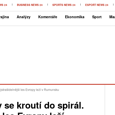
WS 24
BUSINESS NEWS 24
SPORTS NEWS 24
ESPORT NEWS 24
ajina
Analýzy
Komentáře
Ekonomika
Sport
Ma
Nejstrašidelnější les Evropy leží v Rumunsku
 se kroutí do spirál.