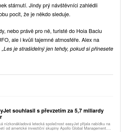
 stárnutí. Jindy prý návštěvníci zahlédli
bu pocit, že je někdo sleduje.
y, nebo právě pro ně, turisté do Hoia Baciu
UFO, ale i kvůli tajemné atmosféře. Alex na
:
„Les je strašidelný jen tehdy, pokud si přinesete
yJet souhlasil s převzetím za 5,7 miliardy
r
ká nízkonákladová letecká společnost easyJet přijala nabídku na
etí od americké investiční skupiny Apollo Global Management.