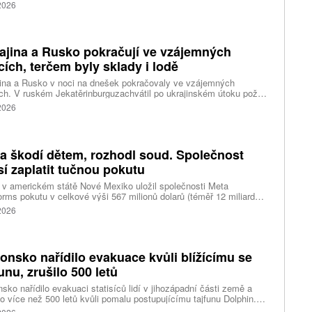
akce oceňuje aerolinku na 5,7 miliardy liber, tedy přibližně 162
 2026
rd korun.
ajina a Rusko pokračují ve vzájemných
cích, terčem byly sklady i lodě
ina a Rusko v noci na dnešek pokračovaly ve vzájemných
ch. V ruském Jekatěrinburguzachvátil po ukrajinském útoku požár
tické centrum ruského internetového prodejce Wildberries.
 2026
čnost o tom informovala bez podrobností na síti Telegram.
k ruské dronové útoky podle ukrajinských úřadů způsobily požár
ělských skladů v obci Balaklija v Charkovské oblasti na východě
iny, napsal Reuters.
a škodí dětem, rozhodl soud. Společnost
í zaplatit tučnou pokutu
v americkém státě Nové Mexiko uložil společnosti Meta
orms pokutu v celkové výši 567 milionů dolarů (téměř 12 miliard
) za újmu, kterou její platformy Facebook a Instagram působí
 2026
ým lidem. Firma musí změnit způsob ověřování věku.
onsko nařídilo evakuace kvůli blížícímu se
funu, zrušilo 500 letů
sko nařídilo evakuaci statisíců lidí v jihozápadní části země a
lo více než 500 letů kvůli pomalu postupujícímu tajfunu Dolphin.
 meteorologů přinese tajfun do oblasti silný vítr, prudký déšť a