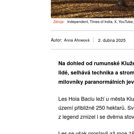
Zdroje:
Independent, Times of India, X, YouTube
Autor:
Anna Ahneová
2. dubna 2025
Na dohled od rumunské Kluže 
lidé, selhává technika a strom
milovníky paranormálních jev
Les Hoia Baciu leží u města Kl
území přibližně 250 hektarů. Sv
z legend zmizel i se dvěma sto
Les se však proslavil až roce 