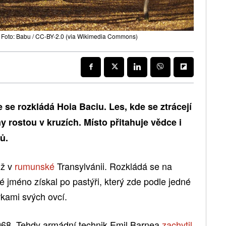
, Foto: Babu / CC-BY-2.0 (via Wikimedia Commons)
se rozkládá Hoia Baciu. Les, kde se ztrácejí
y rostou v kruzích. Místo přitahuje vědce i
ů.
už v
rumunské
Transylvánii. Rozkládá se na
é jméno získal po pastýři, který zde podle jedné
vkami svých ovcí.
1968. Tehdy armádní technik Emil Barnea
zachytil