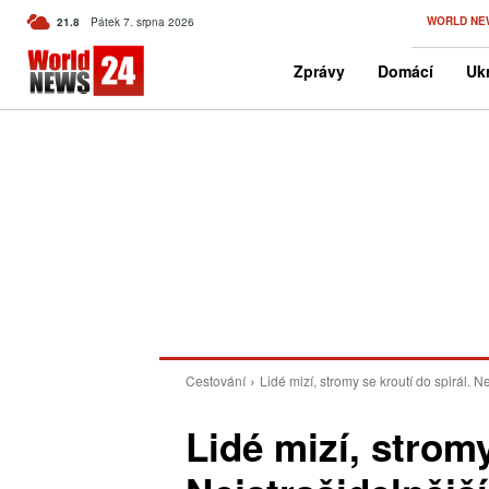
C
WORLD NE
21.8
Pátek 7. srpna 2026
Czech
Zprávy
Domácí
Ukr
Cestování
Lidé mizí, stromy se kroutí do spirál. 
Lidé mizí, stromy