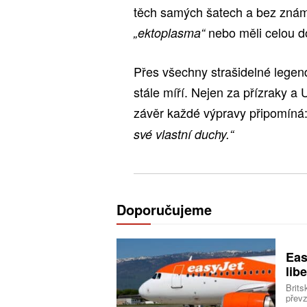
těch samých šatech a bez známek
nebo měli celou do
„ektoplasma“
Přes všechny strašidelné legend
stále míří. Nejen za přízraky a 
závěr každé výpravy připomíná
své vlastní duchy.“
Doporučujeme
Eas
libe
Brits
převz