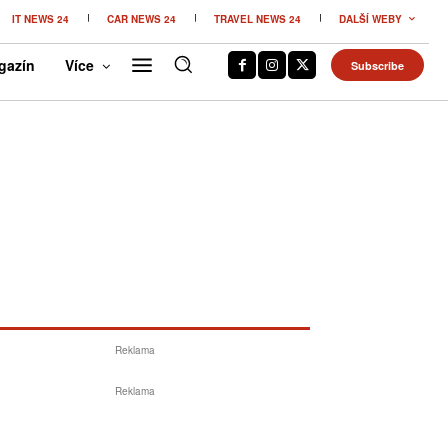
IT NEWS 24
CAR NEWS 24
TRAVEL NEWS 24
DALŠÍ WEBY
gazín
Více
Subscribe
Reklama
Reklama