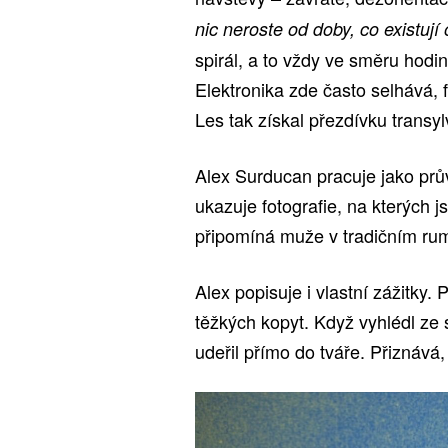
nic neroste od doby, co existují
spirál, a to vždy ve směru hodi
Elektronika zde často selhává, f
Les tak získal přezdívku transy
Alex Surducan pracuje jako prův
ukazuje fotografie, na kterých 
připomíná muže v tradičním ru
Alex popisuje i vlastní zážitky.
těžkých kopyt. Když vyhlédl ze s
udeřil přímo do tváře. Přiznává