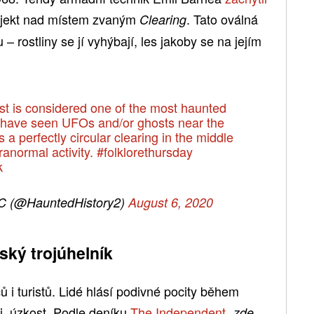
objekt nad místem zvaným
. Tato oválná
Clearing
 rostliny se jí vyhýbají, les jakoby se na jejím
t is considered one of the most haunted
le have seen UFOs and/or ghosts near the
a perfectly circular clearing in the middle
aranormal activity.
#folklorethursday
k
BC (@HauntedHistory2)
August 6, 2020
ký trojúhelník
ů i turistů. Lidé hlásí podivné pocity během
i, úzkost. Podle deníku
The Independent
„zde