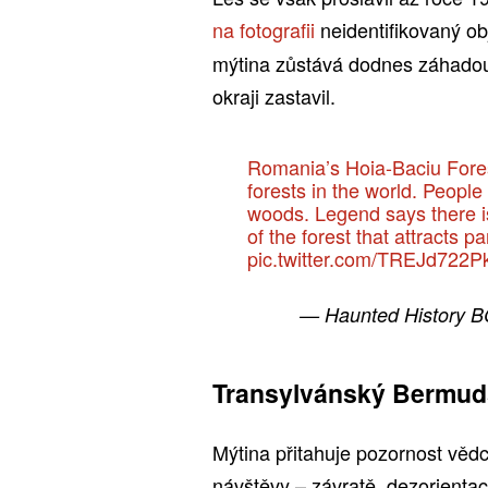
na fotografii
neidentifikovaný 
mýtina zůstává dodnes záhadou –
okraji zastavil.
Romania’s Hoia-Baciu Fores
forests in the world. Peop
woods. Legend says there is 
of the forest that attracts p
pic.twitter.com/TREJd722P
— Haunted History 
Transylvánský Bermuds
Mýtina přitahuje pozornost vědc
návštěvy – závratě, dezorientac