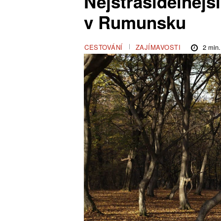
Nejstrašidelnější
v Rumunsku
2
min.
CESTOVÁNÍ
ZAJÍMAVOSTI