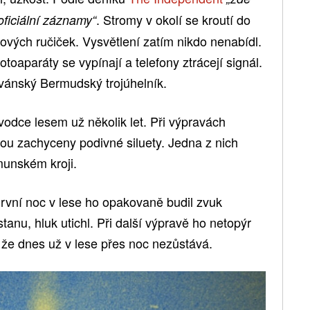
. Stromy v okolí se kroutí do
 oficiální záznamy“
nových ručiček. Vysvětlení zatím nikdo nenabídl.
otoaparáty se vypínají a telefony ztrácejí signál.
lvánský Bermudský trojúhelník.
odce lesem už několik let. Při výpravách
jsou zachyceny podivné siluety. Jedna z nich
munském kroji.
 První noc v lese ho opakovaně budil zvuk
tanu, hluk utichl. Při další výpravě ho netopýr
, že dnes už v lese přes noc nezůstává.