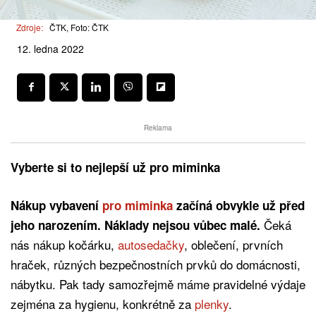
Zdroje:
ČTK, Foto: ČTK
12. ledna 2022
Reklama
Vyberte si to nejlepší už pro miminka
Nákup vybavení
pro miminka
začíná obvykle už před
Čeká
jeho narozením. Náklady nejsou vůbec malé.
nás nákup kočárku,
autosedačky
, oblečení, prvních
hraček, různých bezpečnostních prvků do domácnosti,
nábytku. Pak tady samozřejmě máme pravidelné výdaje
zejména za hygienu, konkrétně za
plenky
.