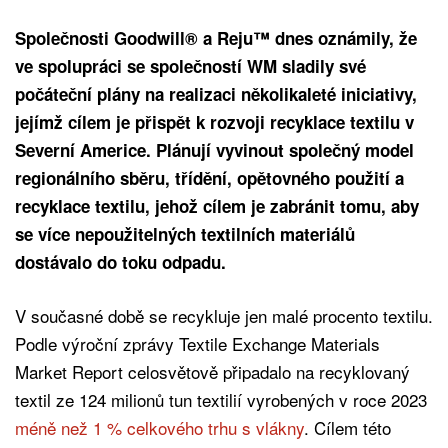
Společnosti Goodwill® a Reju™ dnes oznámily, že
ve spolupráci se společností WM sladily své
počáteční plány na realizaci několikaleté iniciativy,
jejímž cílem je přispět k rozvoji recyklace textilu v
Severní Americe. Plánují vyvinout společný model
regionálního sběru, třídění, opětovného použití a
recyklace textilu, jehož cílem je zabránit tomu, aby
se více nepoužitelných textilních materiálů
dostávalo do toku odpadu.
V současné době se recykluje jen malé procento textilu.
Podle výroční zprávy Textile Exchange Materials
Market Report celosvětově připadalo na recyklovaný
textil ze 124 milionů tun textilií vyrobených v roce 2023
méně než 1 % celkového trhu s vlákny
. Cílem této