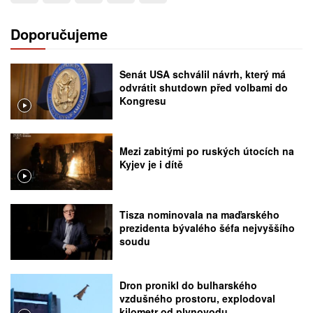
Doporučujeme
Senát USA schválil návrh, který má
odvrátit shutdown před volbami do
Kongresu
Mezi zabitými po ruských útocích na
Kyjev je i dítě
Tisza nominovala na maďarského
prezidenta bývalého šéfa nejvyššího
soudu
Dron pronikl do bulharského
vzdušného prostoru, explodoval
kilometr od plynovodu