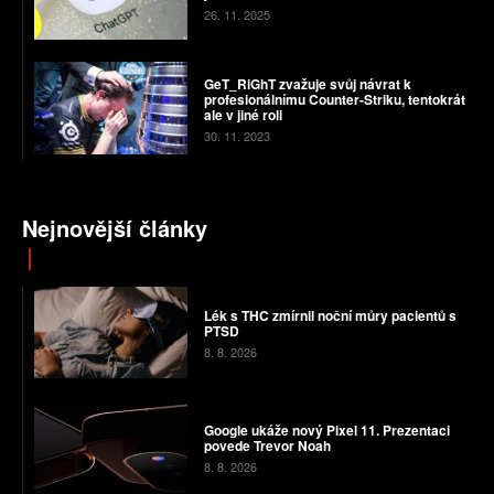
26. 11. 2025
GeT_RiGhT zvažuje svůj návrat k
profesionálnímu Counter-Striku, tentokrát
ale v jiné roli
30. 11. 2023
Nejnovější články
Lék s THC zmírnil noční můry pacientů s
PTSD
8. 8. 2026
Google ukáže nový Pixel 11. Prezentaci
povede Trevor Noah
8. 8. 2026