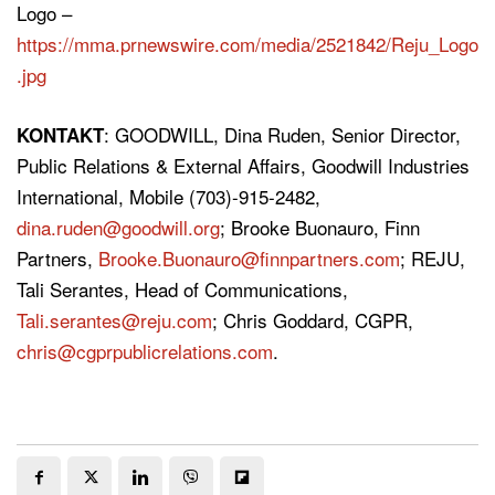
Logo –
https://mma.prnewswire.com/media/2521842/Reju_Logo
.jpg
: GOODWILL, Dina Ruden, Senior Director,
KONTAKT
Public Relations & External Affairs, Goodwill Industries
International, Mobile (703)-915-2482,
dina.ruden@goodwill.org
; Brooke Buonauro, Finn
Partners,
Brooke.Buonauro@finnpartners.com
; REJU,
Tali Serantes, Head of Communications,
Tali.serantes@reju.com
; Chris Goddard, CGPR,
chris@cgprpublicrelations.com
.