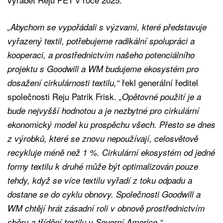
„Abychom se vypořádali s výzvami, které představuje
vyřazený textil, potřebujeme radikální spolupráci a
kooperaci, a prostřednictvím našeho potenciálního
projektu s Goodwill a WM budujeme ekosystém pro
řekl generální ředitel
dosažení cirkulárnosti textilu,“
společnosti Reju Patrik Frisk.
„Opětovné použití je a
bude nejvyšší hodnotou a je nezbytné pro cirkulární
ekonomický model ku prospěchu všech. Přesto se dnes
z výrobků, které se znovu nepoužívají, celosvětově
recykluje méně než 1 %. Cirkulární ekosystém od jedné
formy textilu k druhé může být optimalizován pouze
tehdy, když se více textilu vyřadí z toku odpadu a
dostane se do cyklu obnovy. Společnosti Goodwill a
WM chtějí hrát zásadní roli v obnově prostřednictvím
sběru a třídění textilu v Severní Americe.“