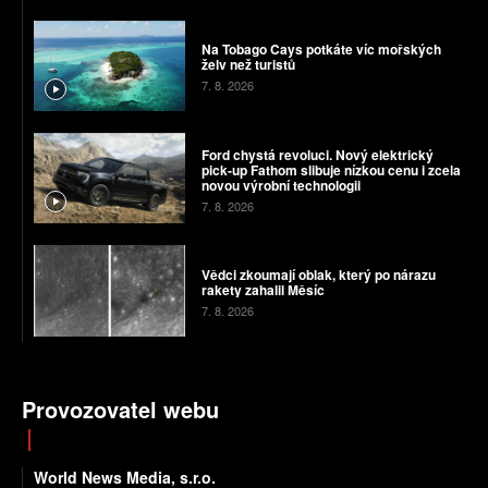
Na Tobago Cays potkáte víc mořských
želv než turistů
7. 8. 2026
Ford chystá revoluci. Nový elektrický
pick-up Fathom slibuje nízkou cenu i zcela
novou výrobní technologii
7. 8. 2026
Vědci zkoumají oblak, který po nárazu
rakety zahalil Měsíc
7. 8. 2026
Provozovatel webu
World News Media, s.r.o.