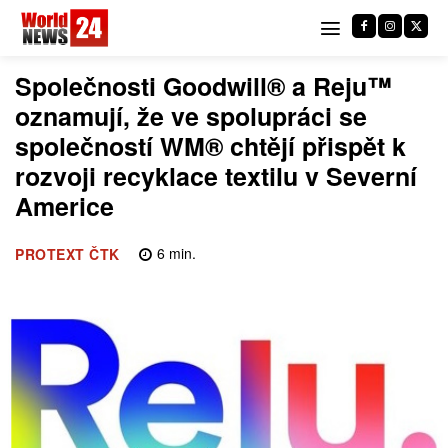
Společnosti Goodwill® a Reju™
oznamují, že ve spolupráci se
společností WM® chtějí přispět k
rozvoji recyklace textilu v Severní
Americe
6
min.
PROTEXT ČTK