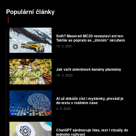
Populární články
Sníh? Maserati MC20 nezastaví ani ten.
Takhle se popralo se „zimním“ okruhem
15. 3. 2021
Jak vařit zeleninové banány plantainy
16. 3. 2023
AI už dokáže číst i myšlenky, převádí je
do textu v reálném čase
4. 5. 2023
ChatGPT sjednocuje hlas, text i vizuály do
jednoho rozhraní