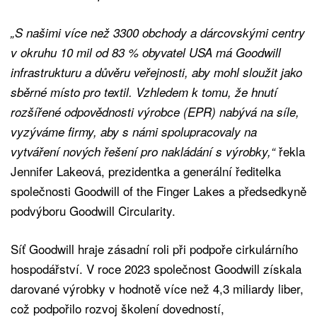
„S našimi více než 3300 obchody a dárcovskými centry
v okruhu 10 mil od 83 % obyvatel USA má Goodwill
infrastrukturu a důvěru veřejnosti, aby mohl sloužit jako
sběrné místo pro textil. Vzhledem k tomu, že hnutí
rozšířené odpovědnosti výrobce (EPR) nabývá na síle,
vyzýváme firmy, aby s námi spolupracovaly na
řekla
vytváření nových řešení pro nakládání s výrobky,“
Jennifer Lakeová, prezidentka a generální ředitelka
společnosti Goodwill of the Finger Lakes a předsedkyně
podvýboru Goodwill Circularity.
Síť Goodwill hraje zásadní roli při podpoře cirkulárního
hospodářství. V roce 2023 společnost Goodwill získala
darované výrobky v hodnotě více než 4,3 miliardy liber,
což podpořilo rozvoj školení dovedností,