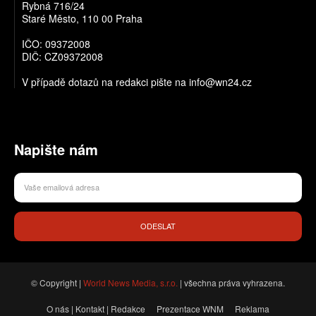
Rybná 716/24
Staré Město, 110 00 Praha
IČO: 09372008
DIČ: CZ09372008
V případě dotazů na redakci pište na info@wn24.cz
Napište nám
ODESLAT
© Copyright |
World News Media, s.r.o.
| všechna práva vyhrazena.
O nás | Kontakt | Redakce
Prezentace WNM
Reklama