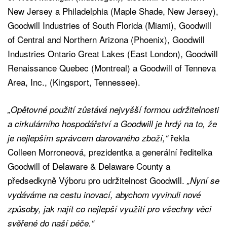
New Jersey a Philadelphia (Maple Shade, New Jersey),
Goodwill Industries of South Florida (Miami), Goodwill
of Central and Northern Arizona (Phoenix), Goodwill
Industries Ontario Great Lakes (East London), Goodwill
Renaissance Quebec (Montreal) a Goodwill of Tenneva
Area, Inc., (Kingsport, Tennessee).
„Opětovné použití zůstává nejvyšší formou udržitelnosti
a cirkulárního hospodářství a Goodwill je hrdý na to, že
řekla
je nejlepším správcem darovaného zboží,“
Colleen Morroneová, prezidentka a generální ředitelka
Goodwill of Delaware & Delaware County a
předsedkyně Výboru pro udržitelnost Goodwill.
„Nyní se
vydáváme na cestu inovací, abychom vyvinuli nové
způsoby, jak najít co nejlepší využití pro všechny věci
svěřené do naší péče.“