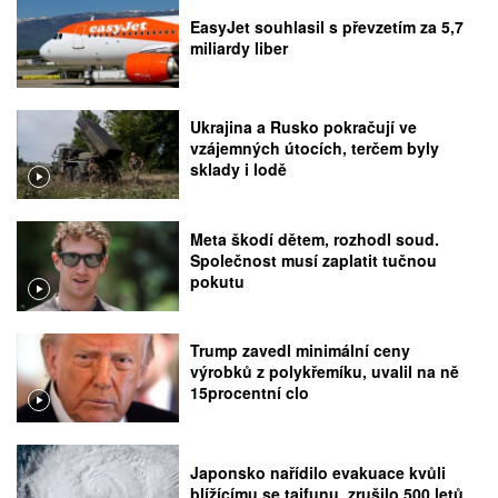
EasyJet souhlasil s převzetím za 5,7
miliardy liber
Ukrajina a Rusko pokračují ve
vzájemných útocích, terčem byly
sklady i lodě
Meta škodí dětem, rozhodl soud.
Společnost musí zaplatit tučnou
pokutu
Trump zavedl minimální ceny
výrobků z polykřemíku, uvalil na ně
15procentní clo
Japonsko nařídilo evakuace kvůli
blížícímu se tajfunu, zrušilo 500 letů