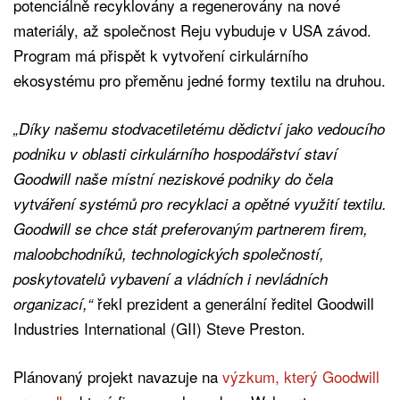
potenciálně recyklovány a regenerovány na nové
materiály, až společnost Reju vybuduje v USA závod.
Program má přispět k vytvoření cirkulárního
ekosystému pro přeměnu jedné formy textilu na druhou.
„Díky našemu stodvacetiletému dědictví jako vedoucího
podniku v oblasti cirkulárního hospodářství staví
Goodwill naše místní neziskové podniky do čela
vytváření systémů pro recyklaci a opětné využití textilu.
Goodwill se chce stát preferovaným partnerem firem,
maloobchodníků, technologických společností,
poskytovatelů vybavení a vládních i nevládních
řekl prezident a generální ředitel Goodwill
organizací,“
Industries International (GII) Steve Preston.
Plánovaný projekt navazuje na
výzkum, který Goodwill