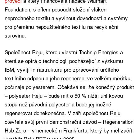
provedl
a který financovala nadace Walmart
Foundation, s cílem posoudit složení vláken
neprodaného textilu a vyvinout dovednosti a systémy
pro přeměnu nepoužitelného textilu na recyklační
surovinu.
Společnost Reju, kterou vlastní Technip Energies a
která se opírá o technologii pocházející z výzkumu
IBM, vyvíjí infrastrukturu pro zpracování určitého
textilního odpadu a jeho regeneraci ve velkém měřítku,
počínaje polyesterem. Očekává se, že konečný produkt
– polyester Reju – bude mít o 50 % nižší uhlíkovou
stopu než původní polyester a bude jej možné
regenerovat donekonečna. V září společnost Reju
otevřela svůj první demonstrační závod – Regeneration
Hub Zero – v německém Frankfurtu, který by měl začít
vyrábět Reju PET v roce 2025.