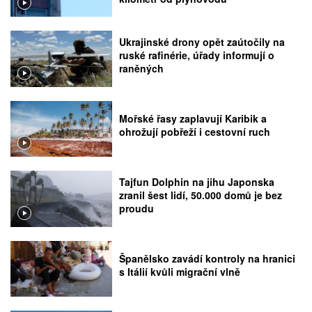
Ukrajinské drony opět zaútočily na
ruské rafinérie, úřady informují o
raněných
Mořské řasy zaplavují Karibik a
ohrožují pobřeží i cestovní ruch
Tajfun Dolphin na jihu Japonska
zranil šest lidí, 50.000 domů je bez
proudu
Španělsko zavádí kontroly na hranici
s Itálií kvůli migrační vlně