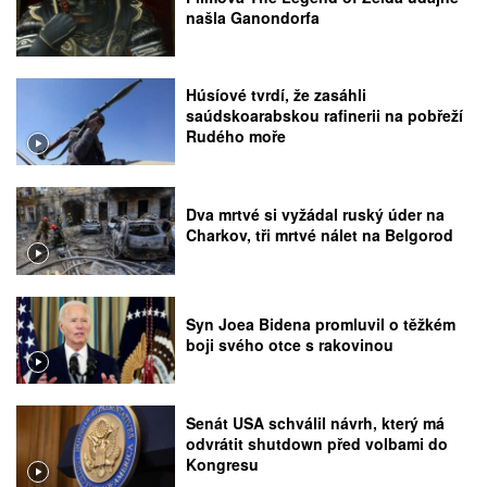
našla Ganondorfa
Húsíové tvrdí, že zasáhli
saúdskoarabskou rafinerii na pobřeží
Rudého moře
Dva mrtvé si vyžádal ruský úder na
Charkov, tři mrtvé nálet na Belgorod
Syn Joea Bidena promluvil o těžkém
boji svého otce s rakovinou
Senát USA schválil návrh, který má
odvrátit shutdown před volbami do
Kongresu