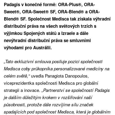
Padagis v konečné formě: ORA-Plus®, ORA-
Sweet®, ORA-Sweet® SF, ORA-Blend® a ORA-
Blend® SF. Společnost Medisca tak získala výhradní
distribuční práva na všech světových trzích s
výjimkou Spojených států a Izraele a dále
nevýhradní distribuční práva se smluvními
výhodami pro Austrálii.
„Tato exkluzivní smlouva posiluje pozici společnosti
Medisca coby průkopníka personalizované medicíny na
uvedla Panagiota Danopoulos,
celém světě,“
viceprezidentka společnosti Medisca pro globální
strategii a inovace.
„Partnerství se společností Padagis
je dalším důležitým krokem v rozšiřování naší
působnosti, protože dále rozvíjíme sílu značek
spadajících pod společnost Medisca, která je globálním