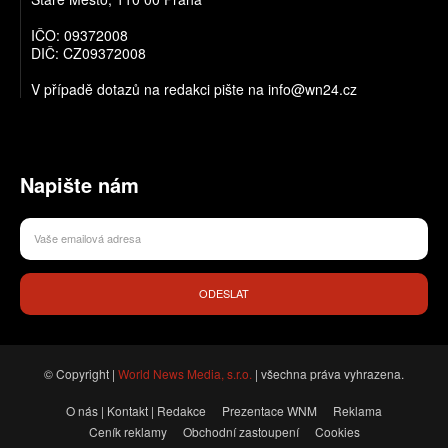
IČO: 09372008
DIČ: CZ09372008
V případě dotazů na redakci pište na info@wn24.cz
Napište nám
ODESLAT
© Copyright |
World News Media, s.r.o.
| všechna práva vyhrazena.
O nás | Kontakt | Redakce
Prezentace WNM
Reklama
Ceník reklamy
Obchodní zastoupení
Cookies