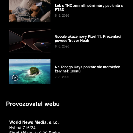
Lék s THC zmírnil noční můry pacientů s
PTSD
8. 8. 2026
Google ukáže nový Pixel 11. Prezentaci
povede Trevor Noah
8. 8. 2026
Na Tobago Cays potkáte víc mořských
želv než turistů
7. 8. 2026
Provozovatel webu
World News Media, s.r.o.
Rybná 716/24
Staré Město, 110 00 Praha