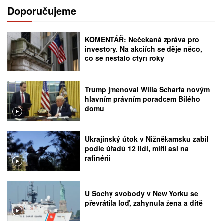
Doporučujeme
KOMENTÁŘ: Nečekaná zpráva pro
investory. Na akciích se děje něco,
co se nestalo čtyři roky
Trump jmenoval Willa Scharfa novým
hlavním právním poradcem Bílého
domu
Ukrajinský útok v Nižněkamsku zabil
podle úřadů 12 lidí, mířil asi na
rafinérii
U Sochy svobody v New Yorku se
převrátila loď, zahynula žena a dítě