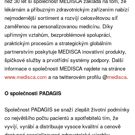
než 30 let si společnost MEDISCA zakládá na tom, že
lékárnám a příbuzným zdravotnickým zařízením nabízí
nejmodernější sortiment a rozvíjí celosvětovou síť
zaměřenou na personalizovanou medicínu. Díky
upřímným vztahům, bezproblémové spolupráci,
praktickým procesům a strategickým globálním
partnerstvím poskytuje MEDISCA inovativní produkty,
špičkové služby a prvotřídní systémy podpory. Další
informace o společnosti MEDISCA najdete na stránce
www.medisca.com
a na twitterovém profilu @
medisca
.
O společnosti PADAGIS
Společnost PADAGIS se snaží zlepšit životní podmínky
co největšího počtu pacientů a spotřebitelů tím, že
vyvíjí, vyrábí a distribuuje vysoce kvalitní a cenově
dostupné specializované zdravotnické výrobky.