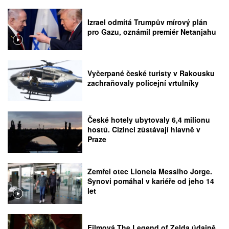
Izrael odmítá Trumpův mírový plán
pro Gazu, oznámil premiér Netanjahu
Vyčerpané české turisty v Rakousku
zachraňovaly policejní vrtulníky
České hotely ubytovaly 6,4 milionu
hostů. Cizinci zůstávají hlavně v
Praze
Zemřel otec Lionela Messiho Jorge.
Synovi pomáhal v kariéře od jeho 14
let
Filmová The Legend of Zelda údajně