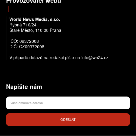
Provozovatel webu
World News Media, s.r.o.
Rybná 716/24
Staré Město, 110 00 Praha
IČO: 09372008
DIČ: CZ09372008
V případě dotazů na redakci pište na info@wn24.cz
Napište nám
ODESLAT