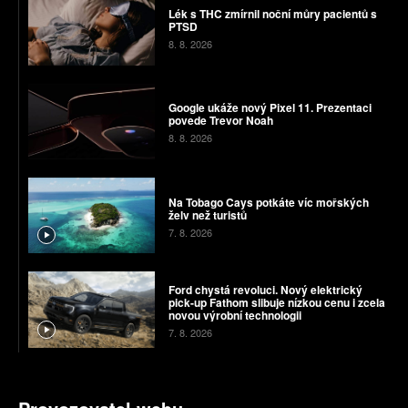
Lék s THC zmírnil noční můry pacientů s
PTSD
8. 8. 2026
Google ukáže nový Pixel 11. Prezentaci
povede Trevor Noah
8. 8. 2026
Na Tobago Cays potkáte víc mořských
želv než turistů
7. 8. 2026
Ford chystá revoluci. Nový elektrický
pick-up Fathom slibuje nízkou cenu i zcela
novou výrobní technologii
7. 8. 2026