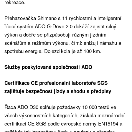
rekreace.
Přehazovačka Shimano s 11 rychlostmi a inteligentní
řídicí systém ADO G-Drive 2.0 dokáží zajistit silný
výkon a dobře se přizpůsobují různým jízdním
scénářům a režimům výkonu, čímž snižují námahu a
spotřebu energie. Dojezd kola je až 100 km.
Služby poskytované společností ADO
Certifikace CE profesionální laboratoře SGS
zajišťuje bezpečnost jízdy a shodu s předpisy
Řada ADO D30 splňuje požadavky 10 000 testů ve
všech výkonnostních kategoriích, získala mezinárodní
certifikaci CE SGS podle evropské normy EN15194 a
zajišťuje tak bezpečnou jízdu v souladu s předpisy.