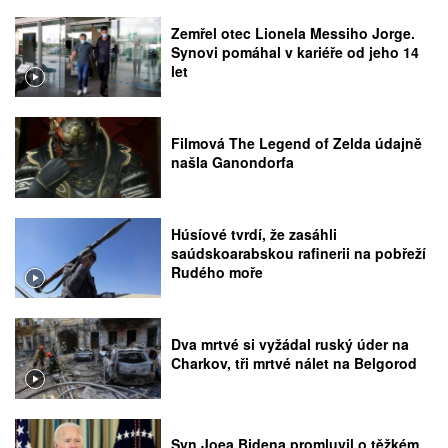
Zemřel otec Lionela Messiho Jorge.
Synovi pomáhal v kariéře od jeho 14
let
Filmová The Legend of Zelda údajně
našla Ganondorfa
Húsíové tvrdí, že zasáhli
saúdskoarabskou rafinerii na pobřeží
Rudého moře
Dva mrtvé si vyžádal ruský úder na
Charkov, tři mrtvé nálet na Belgorod
Syn Joea Bidena promluvil o těžkém