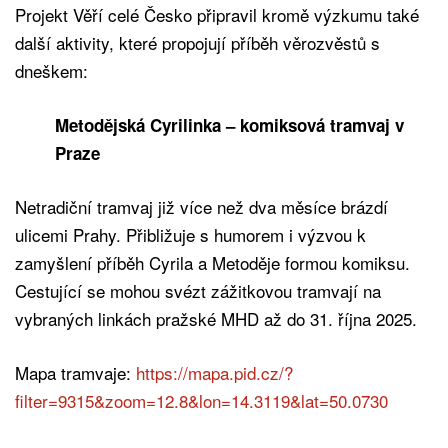
Projekt Věří celé Česko připravil kromě výzkumu také
další aktivity, které propojují příběh věrozvěstů s
dneškem:
Metodějská Cyrilinka – komiksová tramvaj v
Praze
Netradiční tramvaj již více než dva měsíce brázdí
ulicemi Prahy. Přibližuje s humorem i výzvou k
zamyšlení příběh Cyrila a Metoděje formou komiksu.
Cestující se mohou svézt zážitkovou tramvají na
vybraných linkách pražské MHD až do 31. října 2025.
Mapa tramvaje:
https://mapa.pid.cz/?
filter=9315&zoom=12.8&lon=14.3119&lat=50.0730