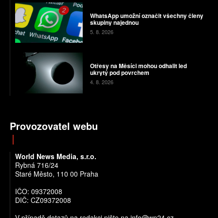
WhatsApp umožní označit všechny členy
skupiny najednou
5. 8. 2026
Otřesy na Měsíci mohou odhalit led
ukrytý pod povrchem
4. 8. 2026
Provozovatel webu
World News Media, s.r.o.
Rybná 716/24
Staré Město, 110 00 Praha
IČO: 09372008
DIČ: CZ09372008
V případě dotazů na redakci pište na info@wn24.cz