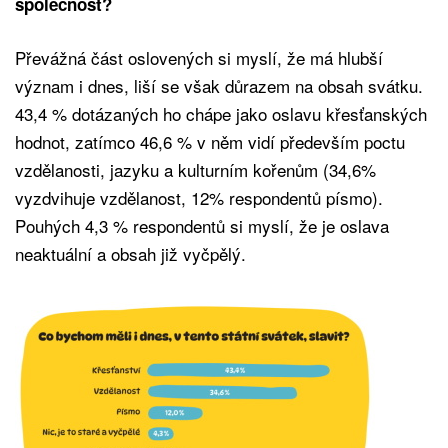
společnost?
Převážná část oslovených si myslí, že má hlubší
význam i dnes, liší se však důrazem na obsah svátku.
43,4 % dotázaných ho chápe jako oslavu křesťanských
hodnot, zatímco 46,6 % v něm vidí především poctu
vzdělanosti, jazyku a kulturním kořenům (34,6%
vyzdvihuje vzdělanost, 12% respondentů písmo).
Pouhých 4,3 % respondentů si myslí, že je oslava
neaktuální a obsah již vyčpělý.