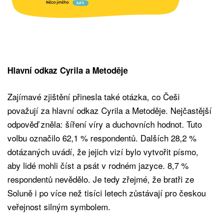
Hlavní odkaz Cyrila a Metoděje
Zajímavé zjištění přinesla také otázka, co Češi
považují za hlavní odkaz Cyrila a Metoděje. Nejčastější
odpověď zněla: šíření víry a duchovních hodnot. Tuto
volbu označilo 62,1 % respondentů. Dalších 28,2 %
dotázaných uvádí, že jejich vizí bylo vytvořit písmo,
aby lidé mohli číst a psát v rodném jazyce. 8,7 %
respondentů nevědělo. Je tedy zřejmé, že bratři ze
Soluně i po více než tisíci letech zůstávají pro českou
veřejnost silným symbolem.