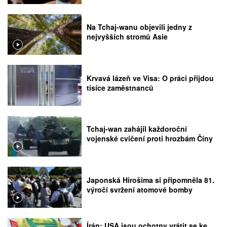
Na Tchaj-wanu objevili jedny z
nejvyšších stromů Asie
Krvavá lázeň ve Visa: O práci přijdou
tisíce zaměstnanců
Tchaj-wan zahájil každoroční
vojenské cvičení proti hrozbám Číny
Japonská Hirošima si připomněla 81.
výročí svržení atomové bomby
Írán: USA jsou ochotny vrátit se ke