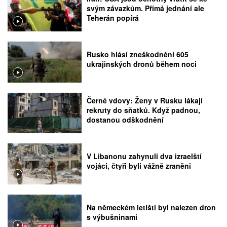
svým závazkům. Přímá jednání ale
Teherán popírá
Rusko hlásí zneškodnění 605
ukrajinských dronů během noci
Černé vdovy: Ženy v Rusku lákají
rekruty do sňatků. Když padnou,
dostanou odškodnění
V Libanonu zahynuli dva izraelští
vojáci, čtyři byli vážně zraněni
Na německém letišti byl nalezen dron
s výbušninami