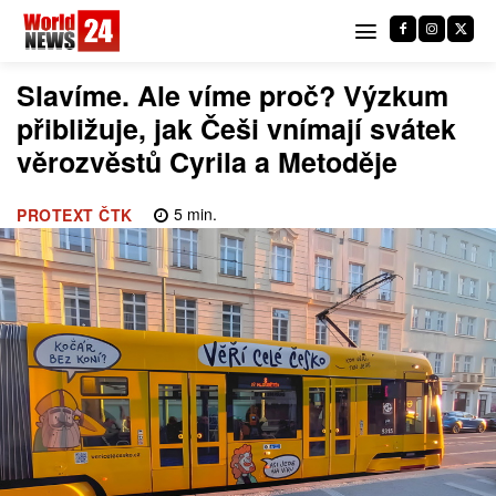
Slavíme. Ale víme proč? Výzkum
přibližuje, jak Češi vnímají svátek
věrozvěstů Cyrila a Metoděje
5
min.
PROTEXT ČTK