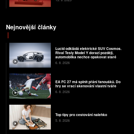
Nejnovější články
Lucid odkládá elektrické SUV Cosmos.
Rival Tesly Model Y dorazí později,
automobilka nechce opakovat staré
chyby
6. 8. 2026
EA FC 27 má splnit přání fanoušků. Do
hry se vrací skenování vlastní tváře
6. 8. 2026
Top tipy pro cestování nalehko
5. 8. 2026