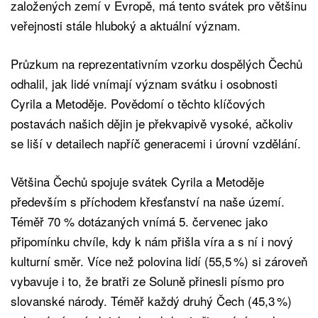
založených zemí v Evropě, má tento svátek pro většinu
veřejnosti stále hluboký a aktuální význam.
Průzkum na reprezentativním vzorku dospělých Čechů
odhalil, jak lidé vnímají význam svátku i osobnosti
Cyrila a Metoděje. Povědomí o těchto klíčových
postavách našich dějin je překvapivě vysoké, ačkoliv
se liší v detailech napříč generacemi i úrovní vzdělání.
Většina Čechů spojuje svátek Cyrila a Metoděje
především s příchodem křesťanství na naše území.
Téměř 70 % dotázaných vnímá 5. červenec jako
připomínku chvíle, kdy k nám přišla víra a s ní i nový
kulturní směr. Více než polovina lidí (55,5 %) si zároveň
vybavuje i to, že bratři ze Soluně přinesli písmo pro
slovanské národy. Téměř každý druhý Čech (45,3 %)