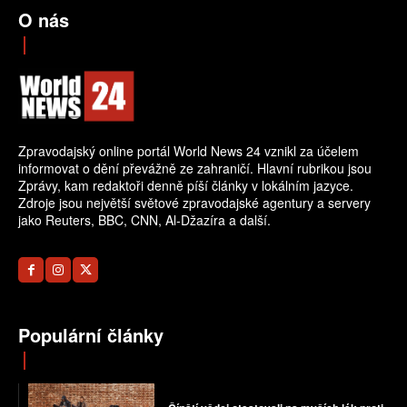
O nás
Zpravodajský online portál World News 24 vznikl za účelem
informovat o dění převážně ze zahraničí. Hlavní rubrikou jsou
Zprávy, kam redaktoři denně píší články v lokálním jazyce.
Zdroje jsou největší světové zpravodajské agentury a servery
jako Reuters, BBC, CNN, Al-Džazíra a další.
Populární články