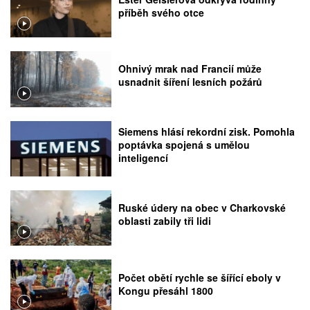
příběh svého otce
Ohnivý mrak nad Francií může
usnadnit šíření lesních požárů
Siemens hlásí rekordní zisk. Pomohla
poptávka spojená s umělou
inteligencí
Ruské údery na obec v Charkovské
oblasti zabily tři lidi
Počet obětí rychle se šířící eboly v
Kongu přesáhl 1800