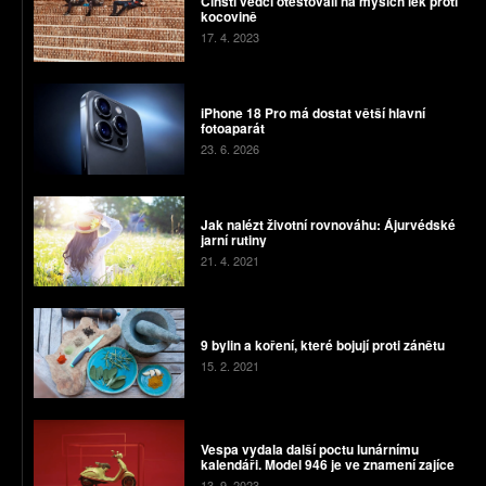
Čínští vědci otestovali na myších lék proti
kocovině
17. 4. 2023
iPhone 18 Pro má dostat větší hlavní
fotoaparát
23. 6. 2026
Jak nalézt životní rovnováhu: Ájurvédské
jarní rutiny
21. 4. 2021
9 bylin a koření, které bojují proti zánětu
15. 2. 2021
Vespa vydala další poctu lunárnímu
kalendáři. Model 946 je ve znamení zajíce
13. 9. 2023