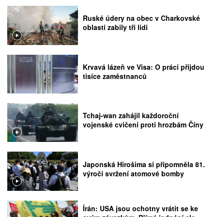
Ruské údery na obec v Charkovské
oblasti zabily tři lidi
Krvavá lázeň ve Visa: O práci přijdou
tisíce zaměstnanců
Tchaj-wan zahájil každoroční
vojenské cvičení proti hrozbám Číny
Japonská Hirošima si připomněla 81.
výročí svržení atomové bomby
Írán: USA jsou ochotny vrátit se ke