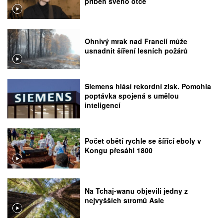
příběh svého otce
Ohnivý mrak nad Francií může
usnadnit šíření lesních požárů
Siemens hlásí rekordní zisk. Pomohla
poptávka spojená s umělou
inteligencí
Počet obětí rychle se šířící eboly v
Kongu přesáhl 1800
Na Tchaj-wanu objevili jedny z
nejvyšších stromů Asie