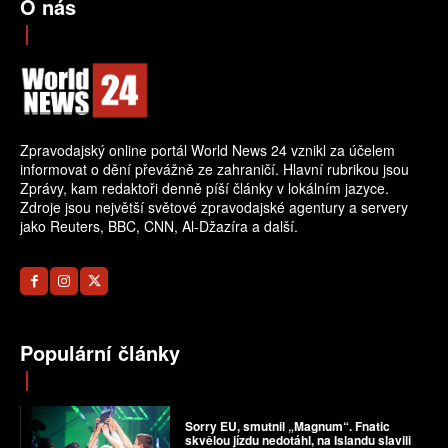
O nás
Zpravodajský online portál World News 24 vznikl za účelem
informovat o dění převážně ze zahraničí. Hlavní rubrikou jsou
Zprávy, kam redaktoři denně píší články v lokálním jazyce.
Zdroje jsou největší světové zpravodajské agentury a servery
jako Reuters, BBC, CNN, Al-Džazíra a další.
Populární články
Sorry EU, smutnil „Magnum“. Fnatic
skvělou jízdu nedotáhl, na Islandu slavili