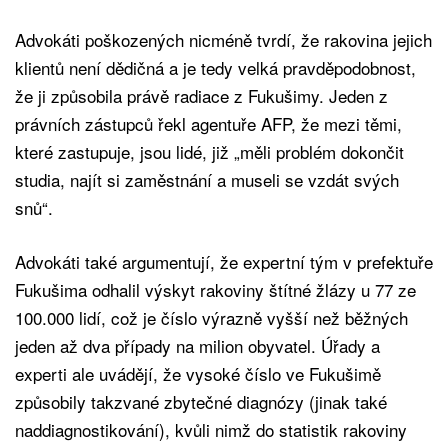
Advokáti poškozených nicméně tvrdí, že rakovina jejich
klientů není dědičná a je tedy velká pravděpodobnost,
že ji způsobila právě radiace z Fukušimy. Jeden z
právních zástupců řekl agentuře AFP, že mezi těmi,
které zastupuje, jsou lidé, již „měli problém dokončit
studia, najít si zaměstnání a museli se vzdát svých
snů“.
Advokáti také argumentují, že expertní tým v prefektuře
Fukušima odhalil výskyt rakoviny štítné žlázy u 77 ze
100.000 lidí, což je číslo výrazně vyšší než běžných
jeden až dva případy na milion obyvatel. Úřady a
experti ale uvádějí, že vysoké číslo ve Fukušimě
způsobily takzvané zbytečné diagnózy (jinak také
naddiagnostikování), kvůli nimž do statistik rakoviny