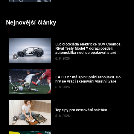
Nejnovější články
Lucid odkládá elektrické SUV Cosmos.
Rival Tesly Model Y dorazí později,
automobilka nechce opakovat staré
chyby
6. 8. 2026
EA FC 27 má splnit přání fanoušků. Do
hry se vrací skenování vlastní tváře
6. 8. 2026
Top tipy pro cestování nalehko
5. 8. 2026