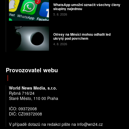
WhatsApp umožní označit všechny členy
skupiny najednou
5. 8. 2026
Otřesy na Měsíci mohou odhalit led
ukrytý pod povrchem
4. 8. 2026
Provozovatel webu
World News Media, s.r.o.
Rybná 716/24
Staré Město, 110 00 Praha
IČO: 09372008
DIČ: CZ09372008
V případě dotazů na redakci pište na info@wn24.cz