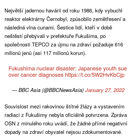
Největší jadernou havárii od roku 1986, kdy vybuchl
reaktor elektrárny Černobyl, způsobilo zemětřesení a
následná vlna cunami. Šestice lidí, kteří v době
neštěstí přebývali v prefektuře Fukušima, po
společnosti TEPCO za újmu na zdraví požaduje 616
milionů jenů (asi 117 milionů korun).
Fukushima nuclear disaster: Japanese youth sue
over cancer diagnoses
https://t.co/5W2HvKbCjp
— BBC Asia (@BBCNewsAsia)
January 27, 2022
Souvislost mezi rakovinou štítné žlázy a vystavením
radiaci z Fukušimy nebyla oficiálně potvrzena. Zpráva
OSN z minulého roku uvádí, že žádné přímé negativní
dopady na zdraví obyvatel nejsou zdokumentované.