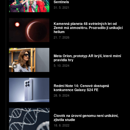
Sentinels
31. 5. 2021
Kamenná planeta 48 světelných let od
Země má atmosféru. Prozradilo ji unikající
helium
21. 7. 2026
Meta Orion, prototyp AR brýlí, které mění
pravidla hry
5. 10. 2024
Redmi Note 14: Cenově dostupná
konkurence Galaxy S24 FE
28. 9. 2024
Člověk na úrovni genomu není unikátní,
zjistila studie
18. 8. 2022