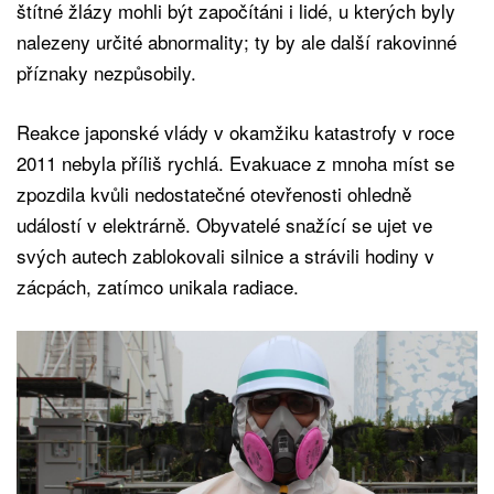
štítné žlázy mohli být započítáni i lidé, u kterých byly
nalezeny určité abnormality; ty by ale další rakovinné
příznaky nezpůsobily.
Reakce japonské vlády v okamžiku katastrofy v roce
2011 nebyla příliš rychlá. Evakuace z mnoha míst se
zpozdila kvůli nedostatečné otevřenosti ohledně
událostí v elektrárně. Obyvatelé snažící se ujet ve
svých autech zablokovali silnice a strávili hodiny v
zácpách, zatímco unikala radiace.