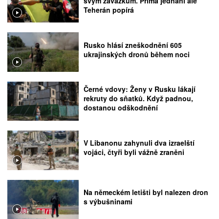
svým závazkům. Přímá jednání ale
Teherán popírá
Rusko hlásí zneškodnění 605
ukrajinských dronů během noci
Černé vdovy: Ženy v Rusku lákají
rekruty do sňatků. Když padnou,
dostanou odškodnění
V Libanonu zahynuli dva izraelští
vojáci, čtyři byli vážně zraněni
Na německém letišti byl nalezen dron
s výbušninami