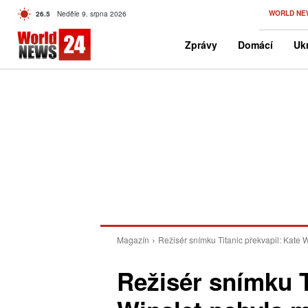
C
WORLD NE
26.5
Neděle 9. srpna 2026
Czech
Zprávy
Domácí
Ukr
Magazín
Režisér snímku Titanic překvapil: Kate W
Režisér snímku T