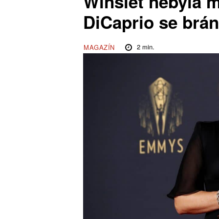
Winslet nebyla m
DiCaprio se brán
2
min.
MAGAZÍN