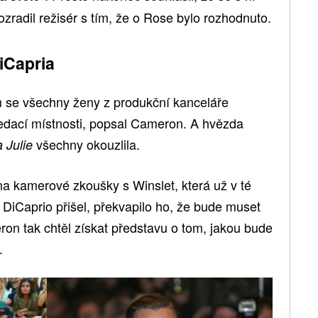
zradil režisér s tím, že o Rose bylo rozhodnuto.
iCapria
m se všechny ženy z produkční kanceláře
edací místnosti, popsal Cameron. A hvězda
všechny okouzlila.
 Julie
na kamerové zkoušky s Winslet, která už v té
k DiCaprio přišel, překvapilo ho, že bude muset
eron tak chtěl získat představu o tom, jakou bude
.