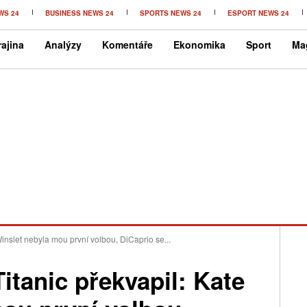
WS 24
BUSINESS NEWS 24
SPORTS NEWS 24
ESPORT NEWS 24
ajina
Analýzy
Komentáře
Ekonomika
Sport
Ma
inslet nebyla mou první volbou, DiCaprio se...
itanic překvapil: Kate