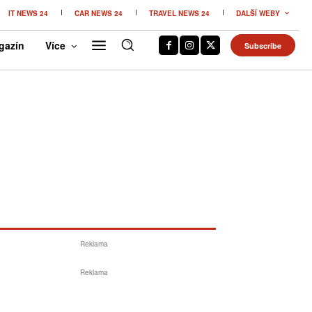
IT NEWS 24
CAR NEWS 24
TRAVEL NEWS 24
DALŠÍ WEBY
gazín
Více
Subscribe
Reklama
Reklama