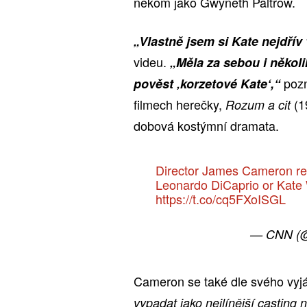
někom jako Gwyneth Paltrow.
„Vlastně jsem si Kate nejdří
videu.
„Měla za sebou i několi
pozn
pověst ‚korzetové Kate‘,“
filmech herečky,
(1
Rozum a cit
dobová kostýmní dramata.
Director James Cameron rev
Leonardo DiCaprio or Kate Wi
https://t.co/cq5FXoISGL
— CNN (
Cameron se také dle svého vyjá
vypadat jako nejlínější casting 