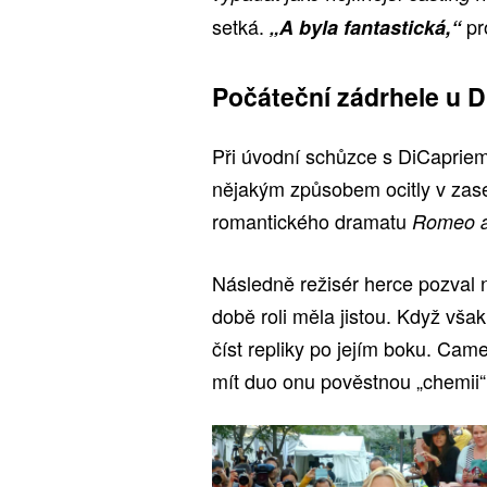
setká.
pro
„A byla fantastická,“
Počáteční zádrhele u D
Při úvodní schůzce s DiCaprie
nějakým způsobem ocitly v zas
romantického dramatu
Romeo a
Následně režisér herce pozval 
době roli měla jistou. Když vša
číst repliky po jejím boku. Cam
mít duo onu pověstnou „chemii“