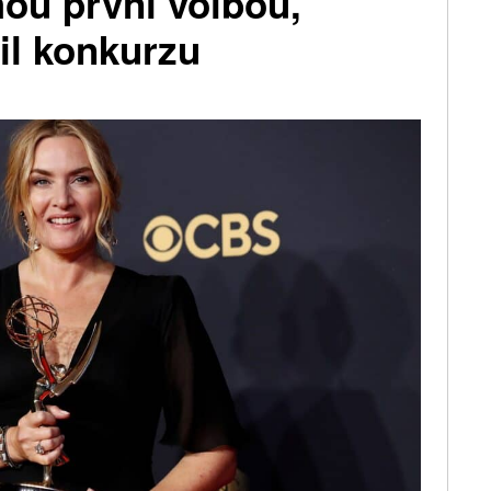
ou první volbou,
il konkurzu