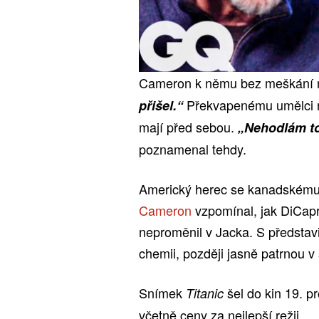
Cameron k němu bez meškání na
Překvapenému umělci rež
přišel.“
mají před sebou.
„Nehodlám to
poznamenal tehdy.
Americký herec se kanadskému 
Cameron
vzpomínal, jak DiCapr
neproměnil v Jacka. S představit
chemii, později jasně patrnou 
Snímek
šel do kin 19. 
Titanic
včetně ceny za nejlepší režii.