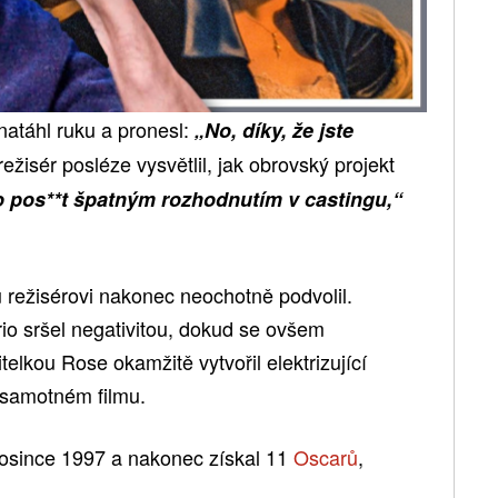
táhl ruku a pronesl:
„No, díky, že jste
isér posléze vysvětlil, jak obrovský projekt
 pos**t špatným rozhodnutím v castingu,“
režisérovi nakonec neochotně podvolil.
io sršel negativitou, dokud se ovšem
elkou Rose okamžitě vytvořil elektrizující
v samotném filmu.
prosince 1997 a nakonec získal 11
Oscarů
,