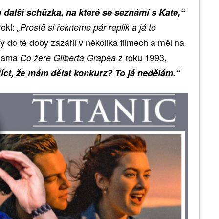
jen další schůzka, na které se seznámí s Kate,“
řekl:
„Prostě si řekneme pár replik a já to
ý do té doby zazářil v několika filmech a měl na
drama
z roku 1993,
Co žere Gilberta Grapea
íct, že mám dělat konkurz? To já nedělám.“