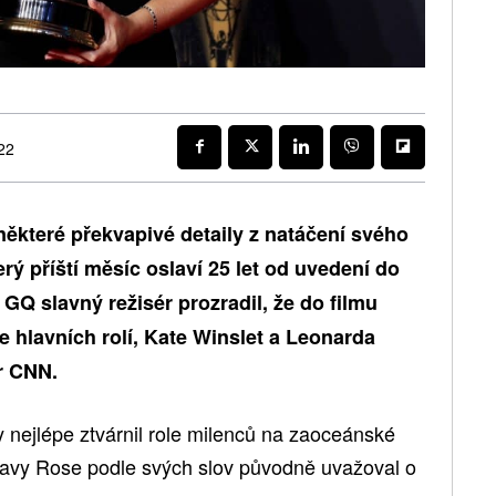
22
ěkteré překvapivé detaily z natáčení svého
terý příští měsíc oslaví 25 let od uvedení do
GQ slavný režisér prozradil, že do filmu
 hlavních rolí, Kate Winslet a Leonarda
r CNN.
nejlépe ztvárnil role milenců na zaoceánské
tavy Rose podle svých slov původně uvažoval o