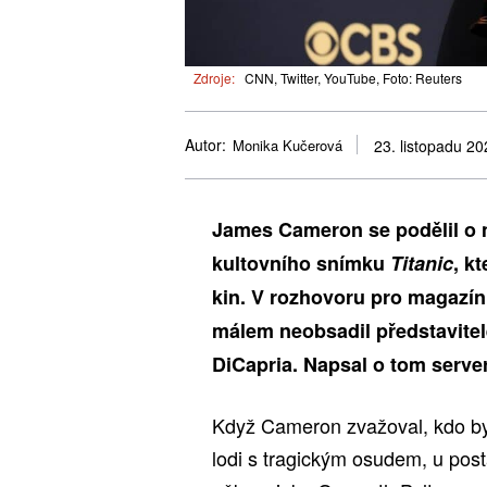
Zdroje:
CNN, Twitter, YouTube, Foto: Reuters
Autor:
Monika Kučerová
23. listopadu 20
James Cameron se podělil o n
kultovního snímku
Titanic
, k
kin. V rozhovoru pro magazín 
málem neobsadil představitele
DiCapria. Napsal o tom serve
Když Cameron zvažoval, kdo by 
lodi s tragickým osudem, u pos