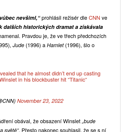
prohlásil režisér dle
CNN
ve
v vůbec nevšiml,“
k dalších historických dramat a získávala
amenal. Pravdou je, že ve třech předchozích
995),
(1996) a
(1996), šlo o
Jude
Hamlet
ealed that he almost didn’t end up casting
nslet in his blockbuster hit “Titanic“
@CNN)
November 23, 2022
dření obával, že obsazení Winslet
„bude
. Přesto nakonec souhlasil, že se s ní
na světě“