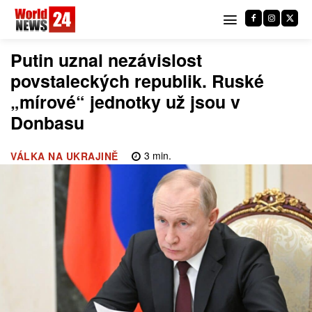
Putin uznal nezávislost
povstaleckých republik. Ruské
„mírové“ jednotky už jsou v
Donbasu
3
min.
VÁLKA NA UKRAJINĚ