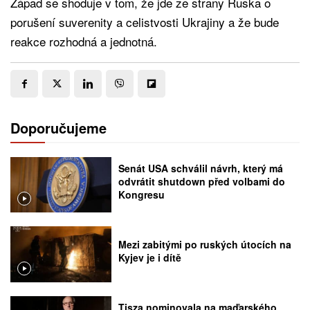
Západ se shoduje v tom, že jde ze strany Ruska o
porušení suverenity a celistvosti Ukrajiny a že bude
reakce rozhodná a jednotná.
Doporučujeme
Senát USA schválil návrh, který má
odvrátit shutdown před volbami do
Kongresu
Mezi zabitými po ruských útocích na
Kyjev je i dítě
Tisza nominovala na maďarského