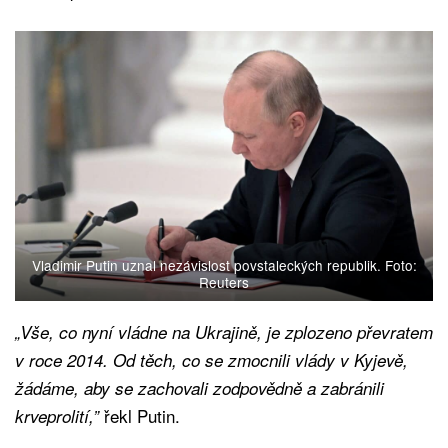
Vladimir Putin uznal nezávislost povstaleckých republik. Foto:
Reuters
„Vše, co nyní vládne na Ukrajině, je zplozeno převratem
v roce 2014. Od těch, co se zmocnili vlády v Kyjevě,
žádáme, aby se zachovali zodpovědně a zabránili
řekl Putin.
krveprolití,”