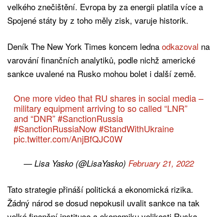
velkého znečištění. Evropa by za energii platila více a
Spojené státy by z toho měly zisk, varuje historik.
Deník The New York Times koncem ledna
odkazoval
na
varování finančních analytiků, podle nichž americké
sankce uvalené na Rusko mohou bolet i další země.
One more video that RU shares in social media –
military equipment arriving to so called “LNR”
and “DNR”
#SanctionRussia
#SanctionRussiaNow
#StandWithUkraine
pic.twitter.com/AnjBfQJC0W
— Lisa Yasko (@LisaYasko)
February 21, 2022
Tato strategie přináší politická a ekonomická rizika.
Žádný národ se dosud nepokusil uvalit sankce na tak
velké finanční instituce a ekonomiku velikosti Ruska.