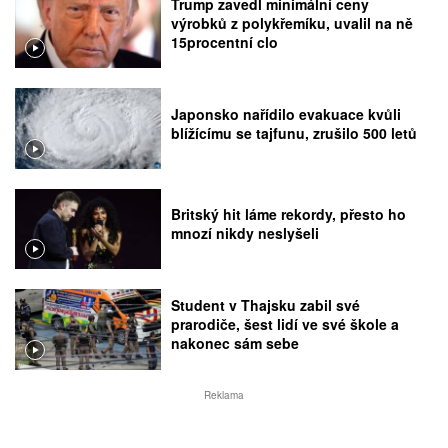
Trump zavedl minimální ceny
výrobků z polykřemíku, uvalil na ně
15procentní clo
Japonsko nařídilo evakuace kvůli
blížícímu se tajfunu, zrušilo 500 letů
Britský hit láme rekordy, přesto ho
mnozí nikdy neslyšeli
Student v Thajsku zabil své
prarodiče, šest lidí ve své škole a
nakonec sám sebe
Reklama