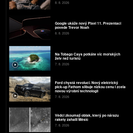
8. 8. 2026
Google ukáže nový Pixel 11. Prezentaci
povede Trevor Noah
8. 8. 2026
Na Tobago Cays potkáte víc mořských
želv než turistů
7. 8. 2026
Ford chystá revoluci. Nový elektrický
pick-up Fathom slibuje nízkou cenu i zcela
novou výrobní technologii
7. 8. 2026
Vědci zkoumají oblak, který po nárazu
rakety zahalil Měsíc
7. 8. 2026