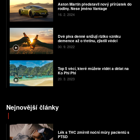
Aston Martin představil nový přírůstek do
rodiny. Nese jméno Vantage
16. 2. 2024
Dvě piva denně snižují riziko vzniku
demence až o třetinu, zjistili vědci
30. 9. 2022
Top 5 věcí, které můžete vidět a dělat na
Ko Phi Phi
20. 3. 2023
Nejnovější články
Lék s THC zmírnil noční můry pacientů s
PTSD