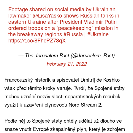
Footage shared on social media by Ukrainian
lawmaker
@LisaYasko
shows Russian tanks in
eastern Ukraine after President Vladimir Putin
ordered troops on a "peacekeeping" mission in
the breakaway regions.
#Russia
|
#Ukraine
https://t.co/8FhcPZ73qX
— The Jerusalem Post (@Jerusalem_Post)
February 21, 2022
Francouzský historik a spisovatel Dmitrij de Koshko
však před těmito kroky varuje. Tvrdí, že Spojené státy
mohou uznání nezávislosti separatistických republik
využít k uzavření plynovodu Nord Stream 2.
Podle něj to Spojené státy chtěly udělat už dlouho ve
snaze vnutit Evropě zkapalněný plyn, který je zdrojem