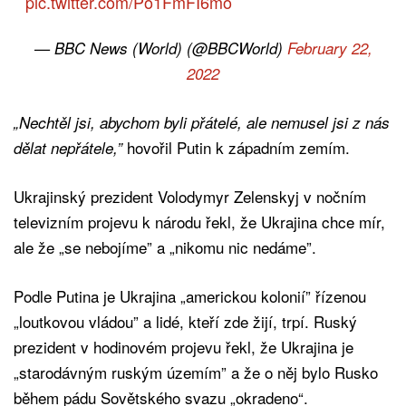
pic.twitter.com/Po1FmFI6mo
— BBC News (World) (@BBCWorld)
February 22,
2022
„Nechtěl jsi, abychom byli přátelé, ale nemusel jsi z nás
hovořil Putin k západním zemím.
dělat nepřátele,”
Ukrajinský prezident Volodymyr Zelenskyj v nočním
televizním projevu k národu řekl, že Ukrajina chce mír,
ale že „se nebojíme” a „nikomu nic nedáme”.
Podle Putina je Ukrajina „americkou kolonií” řízenou
„loutkovou vládou” a lidé, kteří zde žijí, trpí. Ruský
prezident v hodinovém projevu řekl, že Ukrajina je
„starodávným ruským územím” a že o něj bylo Rusko
během pádu Sovětského svazu „okradeno“.