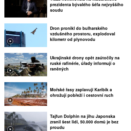
prezidenta bývalého šéfa nejvyššího
soudu
Dron pronikl do bulharského
vzdušného prostoru, explodoval
kilometr od plynovodu
Ukrajinské drony opět zaútočily na
ruské rafinérie, úřady informují o
raněných
Mořské řasy zaplavují Karibik a
ohrožují pobřeží i cestovní ruch
Tajfun Dolphin na jihu Japonska
zranil šest lidí, 50.000 domů je bez
proudu