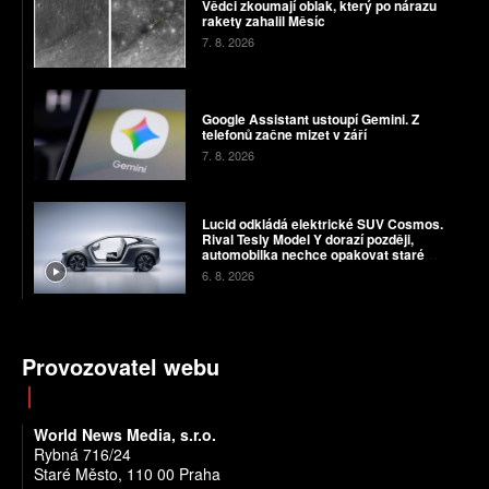
Vědci zkoumají oblak, který po nárazu
rakety zahalil Měsíc
7. 8. 2026
Google Assistant ustoupí Gemini. Z
telefonů začne mizet v září
7. 8. 2026
Lucid odkládá elektrické SUV Cosmos.
Rival Tesly Model Y dorazí později,
automobilka nechce opakovat staré
chyby
6. 8. 2026
Provozovatel webu
World News Media, s.r.o.
Rybná 716/24
Staré Město, 110 00 Praha