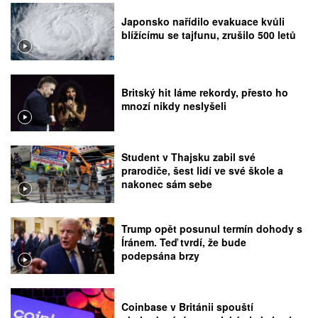
Japonsko nařídilo evakuace kvůli
blížícímu se tajfunu, zrušilo 500 letů
Britský hit láme rekordy, přesto ho
mnozí nikdy neslyšeli
Student v Thajsku zabil své
prarodiče, šest lidí ve své škole a
nakonec sám sebe
Trump opět posunul termín dohody s
Íránem. Teď tvrdí, že bude
podepsána brzy
Coinbase v Británii spouští