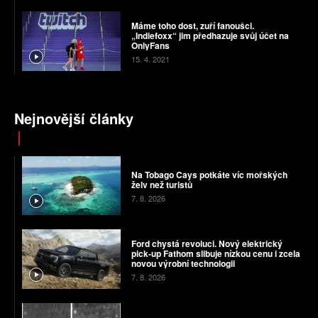
Máme toho dost, zuří fanoušci.
„Indiefoxx“ jim předhazuje svůj účet na
OnlyFans
15. 4. 2021
Nejnovější články
Na Tobago Cays potkáte víc mořských
želv než turistů
7. 8. 2026
Ford chystá revoluci. Nový elektrický
pick-up Fathom slibuje nízkou cenu i zcela
novou výrobní technologii
7. 8. 2026