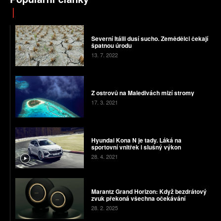
Severní Itálii dusí sucho. Zemědělci čekají
špatnou úrodu
13. 7. 2022
Z ostrovů na Maledivách mizí stromy
17. 3. 2021
Hyundai Kona N je tady. Láká na
sportovní vnitřek i slušný výkon
28. 4. 2021
Marantz Grand Horizon: Když bezdrátový
zvuk překoná všechna očekávání
28. 2. 2025