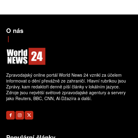
O nás
Zpravodajský online portál World News 24 vznikl za účelem
informovat o dění převážně ze zahraničí. Hlavní rubrikou jsou
Zprávy, kam redaktoři denně píší články v lokálním jazyce.
Zdroje jsou největší světové zpravodajské agentury a servery
jako Reuters, BBC, CNN, Al-Džazíra a další.
Populární články