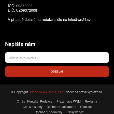
IČO: 09372008
DIČ: CZ09372008
V případě dotazů na redakci pište na info@wn24.cz
Napište nám
ODESLAT
© Copyright |
World News Media, s.r.o.
| všechna práva vyhrazena.
O nás | Kontakt | Redakce
Prezentace WNM
Reklama
Ceník reklamy
Obchodní zastoupení
Cookies
Obchodní podmínky
Etický kodex