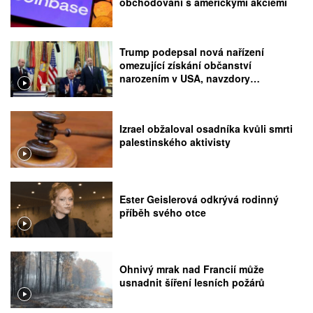
obchodování s americkými akciemi
Trump podepsal nová nařízení
omezující získání občanství
narozením v USA, navzdory
rozhodnutí Nejvyššího soudu
Izrael obžaloval osadníka kvůli smrti
palestinského aktivisty
Ester Geislerová odkrývá rodinný
příběh svého otce
Ohnivý mrak nad Francií může
usnadnit šíření lesních požárů