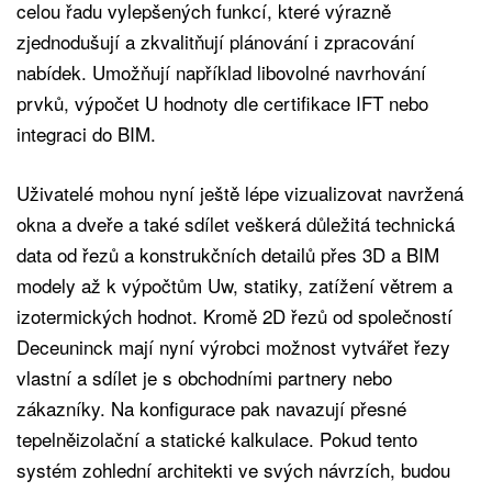
celou řadu vylepšených funkcí, které výrazně
zjednodušují a zkvalitňují plánování i zpracování
nabídek. Umožňují například libovolné navrhování
prvků, výpočet U hodnoty dle certifikace IFT nebo
integraci do BIM.
Uživatelé mohou nyní ještě lépe vizualizovat navržená
okna a dveře a také sdílet veškerá důležitá technická
data od řezů a konstrukčních detailů přes 3D a BIM
modely až k výpočtům Uw, statiky, zatížení větrem a
izotermických hodnot. Kromě 2D řezů od společností
Deceuninck mají nyní výrobci možnost vytvářet řezy
vlastní a sdílet je s obchodními partnery nebo
zákazníky. Na konfigurace pak navazují přesné
tepelněizolační a statické kalkulace. Pokud tento
systém zohlední architekti ve svých návrzích, budou