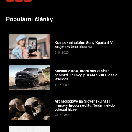
Populární články
Kompaktní telefon Sony Xperia 5 V
zaujme tvůrce obsahu
3. 9. 2023
Klasika z USA, která nás zkrátka
neomrzí. Takový je RAM 1500 Classic
Warlock
11. 4. 2023
Archeologové na Slovensku našli
masový hrob z neolitu. Tělům někdo
odřezal hlavy
24. 1. 2023