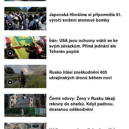
Japonská Hirošima si připomněla 81.
výročí svržení atomové bomby
Írán: USA jsou ochotny vrátit se ke
svým závazkům. Přímá jednání ale
Teherán popírá
Rusko hlásí zneškodnění 605
ukrajinských dronů během noci
Černé vdovy: Ženy v Rusku lákají
rekruty do sňatků. Když padnou,
dostanou odškodnění