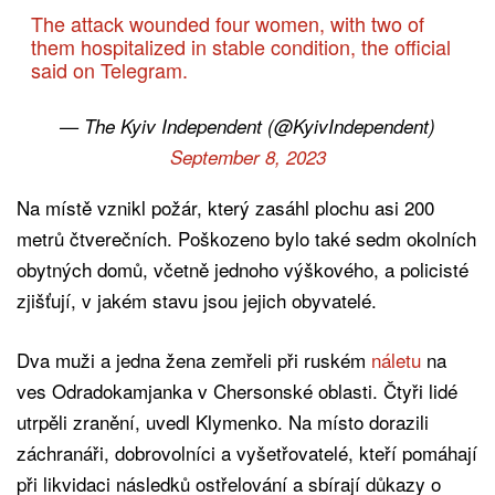
The attack wounded four women, with two of
them hospitalized in stable condition, the official
said on Telegram.
— The Kyiv Independent (@KyivIndependent)
September 8, 2023
Na místě vznikl požár, který zasáhl plochu asi 200
metrů čtverečních. Poškozeno bylo také sedm okolních
obytných domů, včetně jednoho výškového, a policisté
zjišťují, v jakém stavu jsou jejich obyvatelé.
Dva muži a jedna žena zemřeli při ruském
náletu
na
ves Odradokamjanka v Chersonské oblasti. Čtyři lidé
utrpěli zranění, uvedl Klymenko. Na místo dorazili
záchranáři, dobrovolníci a vyšetřovatelé, kteří pomáhají
při likvidaci následků ostřelování a sbírají důkazy o