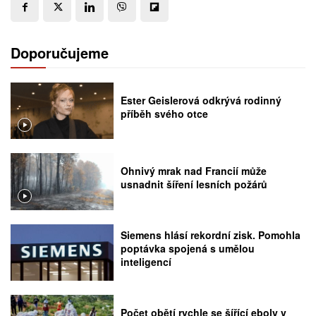
Doporučujeme
Ester Geislerová odkrývá rodinný
příběh svého otce
Ohnivý mrak nad Francií může
usnadnit šíření lesních požárů
Siemens hlásí rekordní zisk. Pomohla
poptávka spojená s umělou
inteligencí
Počet obětí rychle se šířící eboly v