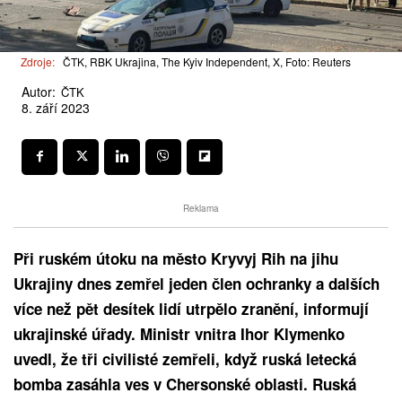
Zdroje:
ČTK, RBK Ukrajina, The Kyiv Independent, X, Foto: Reuters
Autor:
ČTK
8. září 2023
Reklama
Při ruském útoku na město Kryvyj Rih na jihu
Ukrajiny dnes zemřel jeden člen ochranky a dalších
více než pět desítek lidí utrpělo zranění, informují
ukrajinské úřady. Ministr vnitra Ihor Klymenko
uvedl, že tři civilisté zemřeli, když ruská letecká
bomba zasáhla ves v Chersonské oblasti. Ruská