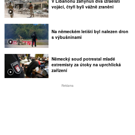
V Libanonu zahynuli dva izraelští
vojáci, čtyři byli vážně zraněni
Na německém letišti byl nalezen dron
s výbušninami
Německý soud potrestal mladé
extremisty za útoky na uprchlická
zařízení
Reklama