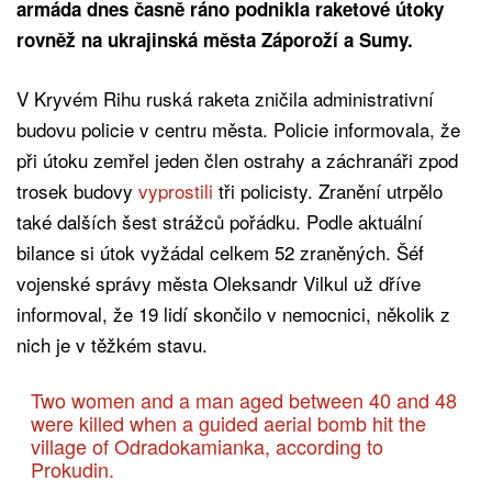
armáda dnes časně ráno podnikla raketové útoky
rovněž na ukrajinská města Záporoží a Sumy.
V Kryvém Rihu ruská raketa zničila administrativní
budovu policie v centru města. Policie informovala, že
při útoku zemřel jeden člen ostrahy a záchranáři zpod
trosek budovy
vyprostili
tři policisty. Zranění utrpělo
také dalších šest strážců pořádku. Podle aktuální
bilance si útok vyžádal celkem 52 zraněných. Šéf
vojenské správy města Oleksandr Vilkul už dříve
informoval, že 19 lidí skončilo v nemocnici, několik z
nich je v těžkém stavu.
Two women and a man aged between 40 and 48
were killed when a guided aerial bomb hit the
village of Odradokamianka, according to
Prokudin.