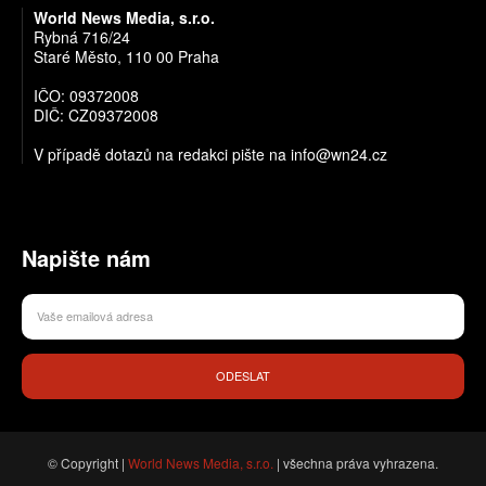
World News Media, s.r.o.
Rybná 716/24
Staré Město, 110 00 Praha
IČO: 09372008
DIČ: CZ09372008
V případě dotazů na redakci pište na info@wn24.cz
Napište nám
ODESLAT
© Copyright |
World News Media, s.r.o.
| všechna práva vyhrazena.