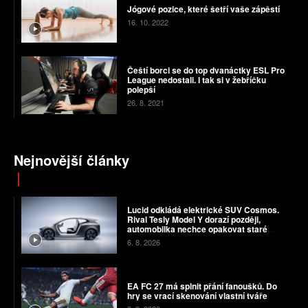
Jógové pozice, které šetří vaše zápěstí
16. 10. 2022
Čeští borci se do top dvanáctky ESL Pro
League nedostali. I tak si v žebříčku
polepší
26. 8. 2021
Nejnovější články
Lucid odkládá elektrické SUV Cosmos.
Rival Tesly Model Y dorazí později,
automobilka nechce opakovat staré
chyby
6. 8. 2026
EA FC 27 má splnit přání fanoušků. Do
hry se vrací skenování vlastní tváře