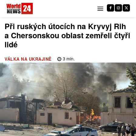
Při ruských útocích na Kryvyj Rih
a Chersonskou oblast zemřeli čtyři
lidé
3
min.
VÁLKA NA UKRAJINĚ