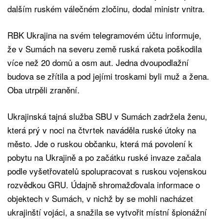
dalším ruském válečném zločinu, dodal ministr vnitra.
RBK Ukrajina na svém telegramovém účtu informuje,
že v Sumách na severu země ruská raketa poškodila
více než 20 domů a osm aut. Jedna dvoupodlažní
budova se zřítila a pod jejími troskami byli muž a žena.
Oba utrpěli zranění.
Ukrajinská tajná služba SBU v Sumách zadržela ženu,
která prý v noci na čtvrtek naváděla ruské útoky na
město. Jde o ruskou občanku, která má povolení k
pobytu na Ukrajině a po začátku ruské invaze začala
podle vyšetřovatelů spolupracovat s ruskou vojenskou
rozvědkou GRU. Údajně shromažďovala informace o
objektech v Sumách, v nichž by se mohli nacházet
ukrajinští vojáci, a snažila se vytvořit místní špionážní