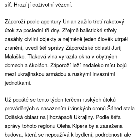
síť. Hrozí jí doživotní vězení.
Záporoží podle agentury Unian zažilo třetí raketový
útok za poslední tři dny. Zřejmě balistické střely
zasáhly civilní objekty a nejméně jeden člověk utrpěl
zranění, uvedl šéf správy Záporožské oblasti Jurij
Malaško. Tlaková vlna vyrazila okna v obytných
domech a školách. Záporoží leží nedaleko míst bojů
mezi ukrajinskou armádou a ruskými invazními
jednotkami.
Už popáté se tento týden terčem ruských útoků
prováděných s nasazením íránských dronů Šáhed stala
Oděská oblast na jihozápadě Ukrajiny. Podle šéfa
správy tohoto regionu Oleha Kipera byla zasažena
budova, která se nepoužívá k bydlení, podrobnosti ale