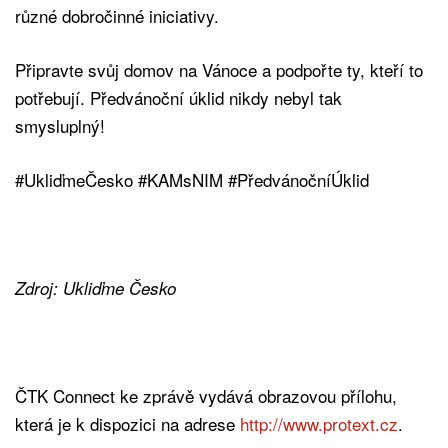
různé dobročinné iniciativy.
Připravte svůj domov na Vánoce a podpořte ty, kteří to
potřebují. Předvánoční úklid nikdy nebyl tak
smysluplný!
#UkliďmeČesko #KAMsNIM #PředvánočníÚklid
Zdroj: Ukliďme Česko
ČTK Connect ke zprávě vydává obrazovou přílohu,
která je k dispozici na adrese
http://www.protext.cz
.