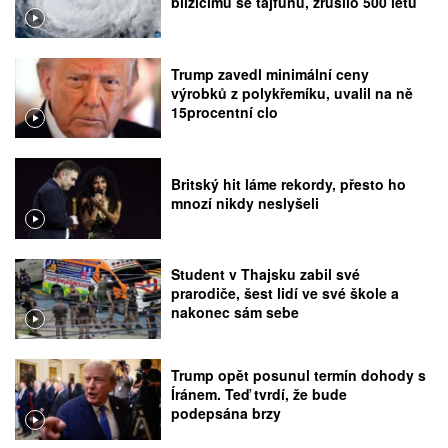
blížícímu se tajfunu, zrušilo 500 letů
Trump zavedl minimální ceny
výrobků z polykřemíku, uvalil na ně
15procentní clo
Britský hit láme rekordy, přesto ho
mnozí nikdy neslyšeli
Student v Thajsku zabil své
prarodiče, šest lidí ve své škole a
nakonec sám sebe
Trump opět posunul termín dohody s
Íránem. Teď tvrdí, že bude
podepsána brzy