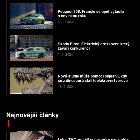
Peugeot 308. Francie se opět vytasila
s novinkou roku
6. 3. 2023
Škoda Elroq. Elektrický crossover, který
zavaří konkurenci
1. 7. 2024
Nová studie může pomoci objasnit, kdy
se z dinosaurů stali teplokrevní tvorové
16. 5. 2024
Nejnovější články
Lék s THC zmírnil noční můry pacientů s