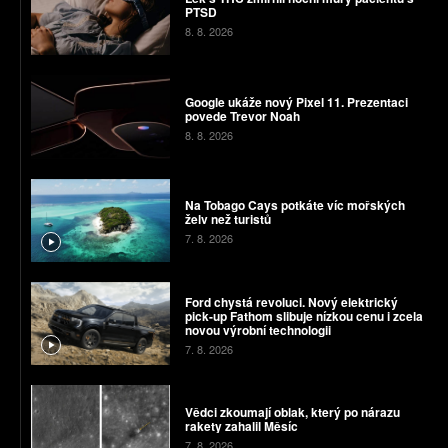
PTSD
8. 8. 2026
Google ukáže nový Pixel 11. Prezentaci
povede Trevor Noah
8. 8. 2026
Na Tobago Cays potkáte víc mořských
želv než turistů
7. 8. 2026
Ford chystá revoluci. Nový elektrický
pick-up Fathom slibuje nízkou cenu i zcela
novou výrobní technologii
7. 8. 2026
Vědci zkoumají oblak, který po nárazu
rakety zahalil Měsíc
7. 8. 2026