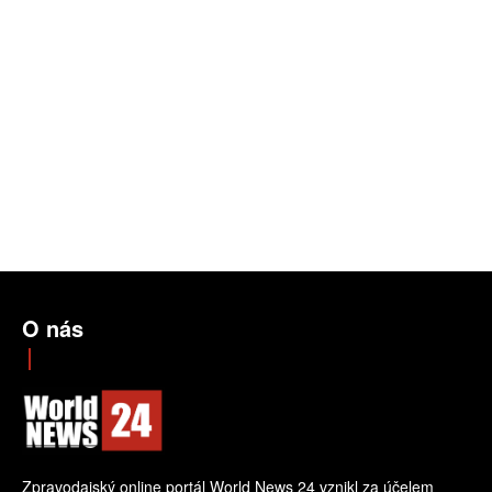
O nás
Zpravodajský online portál World News 24 vznikl za účelem