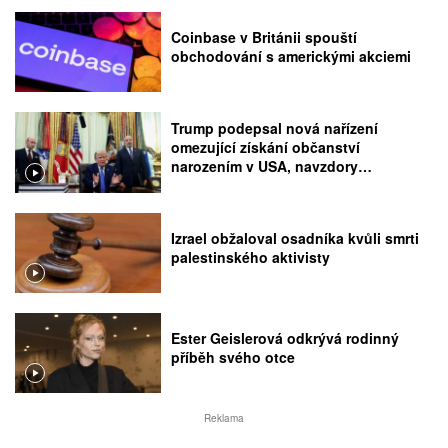
Coinbase v Británii spouští
obchodování s americkými akciemi
Trump podepsal nová nařízení
omezující získání občanství
narozením v USA, navzdory
rozhodnutí Nejvyššího soudu
Izrael obžaloval osadníka kvůli smrti
palestinského aktivisty
Ester Geislerová odkrývá rodinný
příběh svého otce
Reklama