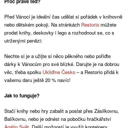
Proč právě teď?
Před Vánoci je ideální čas udělat si pořádek v knihovně
nebo dětském pokoji. Na stránkách
Restorio
můžete
prodat knihy, deskovky i lego a rozhodnout se, co s
utrženými penězi:
Nechte si je a užijte si něco pěkného nebo pořiďte
dárky k Vánocům pro své blízké. Darujte je na dobrou
věc, třeba spolku
Ukliďme Česko
– a Restorio přidá k
vašemu daru ještě 20 % navíc!
Jak to funguje?
Stačí knihy nebo hry zabalit a poslat přes Zásilkovnu,
Balíkovnu, nebo je odnést na pobočku hračkářství
Agátin Svět
. Další možností je využít kontejnery