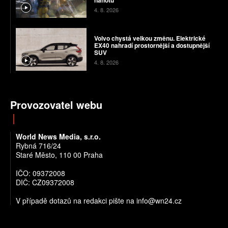
4. 8. 2026
Volvo chystá velkou změnu. Elektrické
EX40 nahradí prostornější a dostupnější
SUV
4. 8. 2026
Provozovatel webu
World News Media, s.r.o.
Rybná 716/24
Staré Město, 110 00 Praha
IČO: 09372008
DIČ: CZ09372008
V případě dotazů na redakci pište na info@wn24.cz