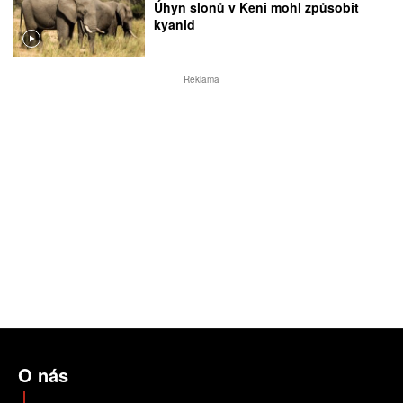
Úhyn slonů v Keni mohl způsobit
kyanid
Reklama
O nás