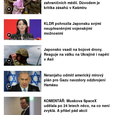
zahraničních médií. Důvodem je
kritika zásahů v Kašmíru
KLDR pohrozila Japonsku svými
neupřesněnými vojenskými
možnostmi
Japonsko vsadí na bojové drony.
Reaguje na válku na Ukrajině i napětí
v Asii
Netanjahu odmítl americký mírový
plán pro Gazu navzdory odzbrojení
Hamásu
KOMENTÁŘ: Muskova SpaceX
udělala po 24 letech něco, na co není
zvyklá. A přišel pád akcií