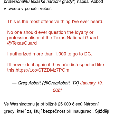
napsal Abbott
profesionalitu texaské národní grady“,
v tweetu v pondělí večer.
This is the most offensive thing I've ever heard.
No one should ever question the loyalty or
professionalism of the Texas National Guard.
@TexasGuard
I authorized more than 1,000 to go to DC.
I'll never do it again if they are disrespected like
this.
https://t.co/STZDMz7PGm
— Greg Abbott (@GregAbbott_TX)
January 19,
2021
Ve Washingtonu je přibližně 25 000 členů Národní
grady, kteří zajišťují bezpečnost při inauguraci. Sjíždějí