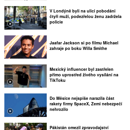
V Londýně byli na ulici pobodáni
čtyři muži, podezřelou ženu zadržela
policie
Jaafar Jackson si po filmu Michael
zahraje po boku Willa Smithe
Mexický influencer byl zastřelen
přímo uprostřed živého vysílání na
TikToku
Do Měsíce nejspíše narazila část
rakety firmy SpaceX, Zemi nebezpečí
nehrozilo
Pákistán omezil zpravodajství