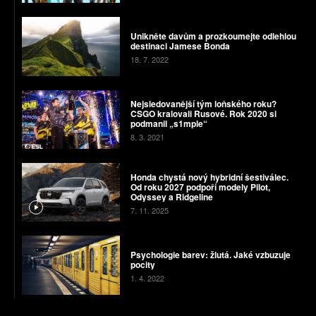
Unikněte davům a ​​prozkoumejte odlehlou
destinaci Jamese Bonda
18. 7. 2022
Nejsledovanější tým loňského roku?
CSGO kralovali Rusové. Rok 2020 si
podmanil „s1mple“
8. 3. 2021
Honda chystá nový hybridní šestiválec.
Od roku 2027 podpoří modely Pilot,
Odyssey a Ridgeline
7. 11. 2025
Psychologie barev: žlutá. Jaké vzbuzuje
pocity
1. 4. 2022