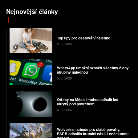
Nejnovější články
Top tipy pro cestování nalehko
5. 8. 2026
WhatsApp umožní označit všechny členy
skupiny najednou
5. 8. 2026
Otřesy na Měsíci mohou odhalit led
ukrytý pod povrchem
4. 8. 2026
Wolverine nebude pro slabé povahy.
ESRB odhalilo brutální násilí i nečekanou
nahotu