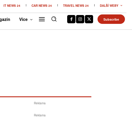
IT NEWS 24
CAR NEWS 24
TRAVEL NEWS 24
DALŠÍ WEBY
gazín
Více
Subscribe
Reklama
Reklama