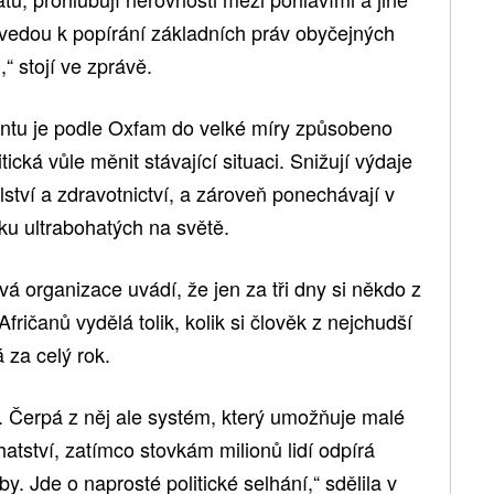
 vedou k popírání základních práv obyčejných
“ stojí ve zprávě.
entu je podle Oxfam do velké míry způsobeno
ická vůle měnit stávající situaci. Snižují výdaje
lství a zdravotnictví, a zároveň ponechávají v
tku ultrabohatých na světě.
vá organizace uvádí, že jen za tři dny si někdo z
ričanů vydělá tolik, kolik si člověk z nejchudší
á za celý rok.
. Čerpá z něj ale systém, který umožňuje malé
atství, zatímco stovkám milionů lidí odpírá
y. Jde o naprosté politické selhání,“ sdělila v