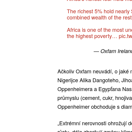
The richest 5% hold nearly $
combined wealth of the rest 
Africa is one of the most u
the highest poverty…
pic.t
— Oxfam Irelan
Ačkoliv Oxfam neuvádí, o jaké m
Nigerijce Alika Dangoteho, Jih
Oppenheimera a Egypťana Nasífa
průmyslu (cement, cukr, hnojiva
Oppenheimer obchoduje s diaman
„Extrémní nerovnosti ohrožují d
růstu, dále zhoršují změnu klima