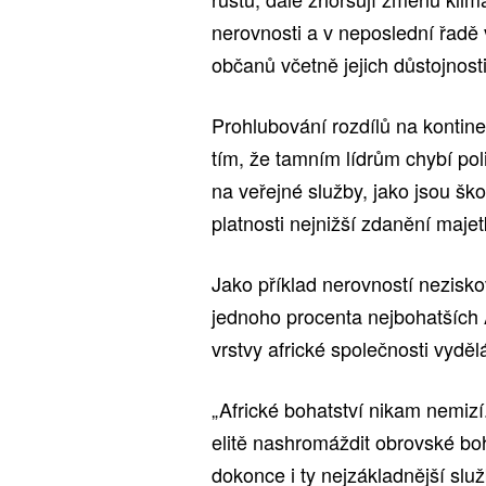
nerovnosti a v neposlední řadě
občanů včetně jejich důstojnosti,
Prohlubování rozdílů na kontin
tím, že tamním lídrům chybí polit
na veřejné služby, jako jsou ško
platnosti nejnižší zdanění maje
Jako příklad nerovností nezisko
jednoho procenta nejbohatších Af
vrstvy africké společnosti vyděl
„Africké bohatství nikam nemizí
elitě nashromáždit obrovské boh
dokonce i ty nejzákladnější služb