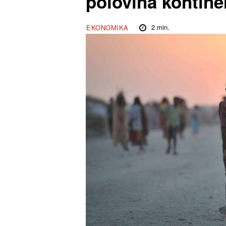
polovina kontine
2
min.
EKONOMIKA