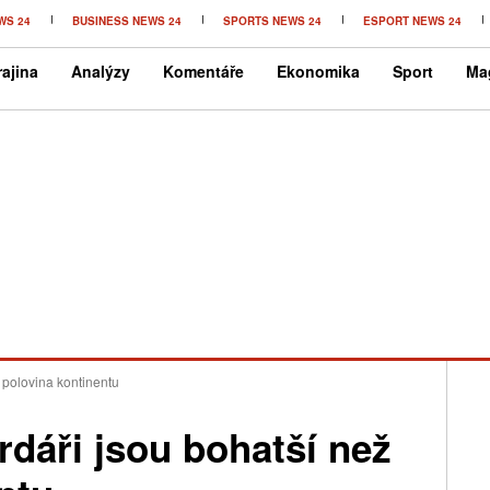
WS 24
BUSINESS NEWS 24
SPORTS NEWS 24
ESPORT NEWS 24
ajina
Analýzy
Komentáře
Ekonomika
Sport
Ma
ež polovina kontinentu
iardáři jsou bohatší než