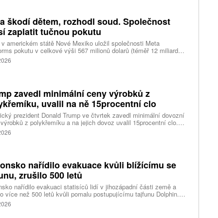
k ruské dronové útoky podle ukrajinských úřadů způsobily požár
ělských skladů v obci Balaklija v Charkovské oblasti na východě
iny, napsal Reuters.
a škodí dětem, rozhodl soud. Společnost
í zaplatit tučnou pokutu
v americkém státě Nové Mexiko uložil společnosti Meta
orms pokutu v celkové výši 567 milionů dolarů (téměř 12 miliard
) za újmu, kterou její platformy Facebook a Instagram působí
 2026
ým lidem. Firma musí změnit způsob ověřování věku.
mp zavedl minimální ceny výrobků z
ykřemíku, uvalil na ně 15procentní clo
cký prezident Donald Trump ve čtvrtek zavedl minimální dovozní
výrobků z polykřemíku a na jejich dovoz uvalil 15procentní clo.
řemík se používá při výrobě polovodičů a je hlavní složkou
 2026
oltaických panelů, jeho největším světovým producentem je Čína.
 chce opatřeními podpořit domácí dodavatelské řetězce pro
u čipů a solárních panelů, a posílit tak pozici Spojených států v
ření s Čínou v oblasti umělé inteligence (AI) a energetiky, uvedla
onsko nařídilo evakuace kvůli blížícímu se
ura Reuters.
funu, zrušilo 500 letů
sko nařídilo evakuaci statisíců lidí v jihozápadní části země a
lo více než 500 letů kvůli pomalu postupujícímu tajfunu Dolphin.
 meteorologů přinese tajfun do oblasti silný vítr, prudký déšť a
 2026
é vlny, píše agentura Reuters. Dolphin je tajfunem první, tedy
abší kategorie s maximální rychlostí větru 144 kilometrů v hodině