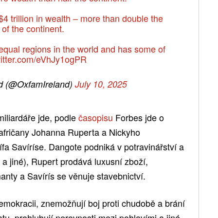
4 trillion in wealth – more than double the
of the continent.
nequal regions in the world and has some of
witter.com/eVhJy1ogPR
d (@OxfamIreland)
July 10, 2025
iliardáře jde, podle
časopisu
Forbes jde o
oafričany Johanna Ruperta a Nickyho
 Savíríse. Dangote podniká v potravinářství a
 a jiné), Rupert prodává luxusní zboží,
ty a Savírís se věnuje stavebnictví.
emokracii, znemožňují boj proti chudobě a brání
tu, prohlubují nerovnosti mezi pohlavími a jiné