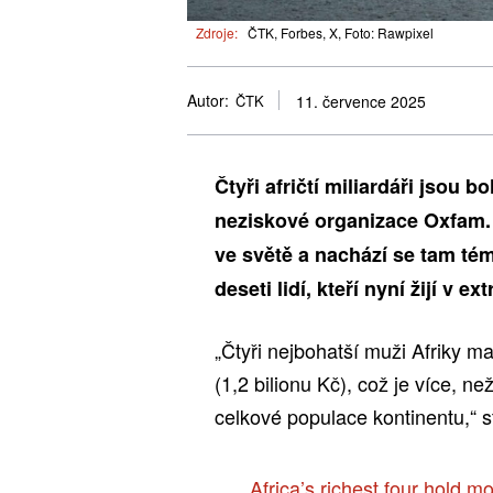
Zdroje:
ČTK, Forbes, X, Foto: Rawpixel
Autor:
ČTK
11. července 2025
Čtyři afričtí miliardáři jsou 
neziskové organizace Oxfam. V
ve světě a nachází se tam té
deseti lidí, kteří nyní žijí v 
„Čtyři nejbohatší muži Afriky m
(1,2 bilionu Kč), což je více, ne
celkové populace kontinentu,“ s
Africa’s richest four hold m