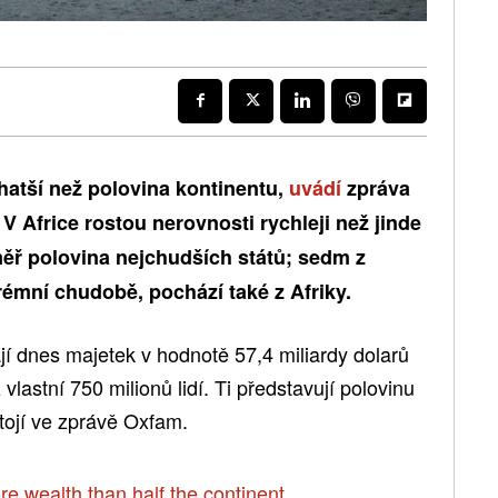
bohatší než polovina kontinentu,
uvádí
zpráva
 Africe rostou nerovnosti rychleji než jinde
měř polovina nejchudších států; sedm z
extrémní chudobě, pochází také z Afriky.
ají dnes majetek v hodnotě 57,4 miliardy dolarů
ž vlastní 750 milionů lidí. Ti představují polovinu
tojí ve zprávě Oxfam.
ore wealth than half the continent.