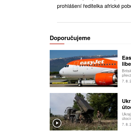
prohlášení ředitelka africké p
Doporučujeme
Eas
libe
Brits
převz
Trans
7. 8.
milia
Ukr
úto
Ukraj
útocí
logis
7. 8.
Spole