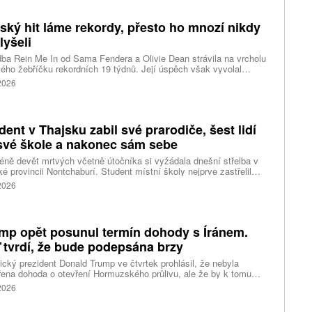
árazy dosahujícími téměř 200 kilometrů v hodině. Blíží se k
ci ostrovů mezi oblasti Kjúšú a prefekturou Okinawa, uvedla
tský hit láme rekordy, přesto ho mnozí nikdy
ská meteorologická agentura (JMA).
lyšeli
ba Rein Me In od Sama Fendera a Olivie Dean strávila na vrcholu
kého žebříčku rekordních 19 týdnů. Její úspěch však vyvolal
anou reakci. Řada lidí tvrdí, že píseň nikdy neslyšela. Hudební
 2026
se totiž rozdělil do menších skupin, které poslouchají úplně jiné
dent v Thajsku zabil své prarodiče, šest lidí
své škole a nakonec sám sebe
ně devět mrtvých včetně útočníka si vyžádala dnešní střelba v
ké provincii Nontchaburí. Student místní školy nejprve zastřelil
lí svého dědečka oba prarodiče a pak se vydal do školy, kde zabil
 2026
čitele a tři žáky, dalších 15 lidí zranil a nakonec spáchal
raždu. Jeho motiv zatím není znám, informovaly tiskové
ury s odvoláním na thajskou policii a úřady.
mp opět posunul termín dohody s Íránem.
 tvrdí, že bude podepsána brzy
cký prezident Donald Trump ve čtvrtek prohlásil, že nebyla
ena dohoda o otevření Hormuzského průlivu, ale že by k tomu
 dojít brzy. Írán je mezitím nadosah dohody o tranzitu v úžině
 2026
ánem, která může pro Trumpa představovat problém.