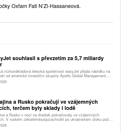
obočky Oxfam Fati N’Zi-Hassaneová.
yJet souhlasil s převzetím za 5,7 miliardy
r
ká nízkonákladová letecká společnost easyJet přijala nabídku na
etí od americké investiční skupiny Apollo Global Management.
akce oceňuje aerolinku na 5,7 miliardy liber, tedy přibližně 162
 2026
rd korun.
ajina a Rusko pokračují ve vzájemných
cích, terčem byly sklady i lodě
ina a Rusko v noci na dnešek pokračovaly ve vzájemných
ch. V ruském Jekatěrinburguzachvátil po ukrajinském útoku požár
tické centrum ruského internetového prodejce Wildberries.
 2026
čnost o tom informovala bez podrobností na síti Telegram.