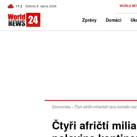
C
WORLD NE
17.2
Sobota 8. srpna 2026
Czech
Zprávy
Domácí
Ukr
Ekonomika
Čtyři afričtí miliardáři jsou bohatší n
Čtyři afričtí mil