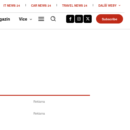
IT NEWS 24
CAR NEWS 24
TRAVEL NEWS 24
DALŠÍ WEBY
gazín
Více
Subscribe
Reklama
Reklama