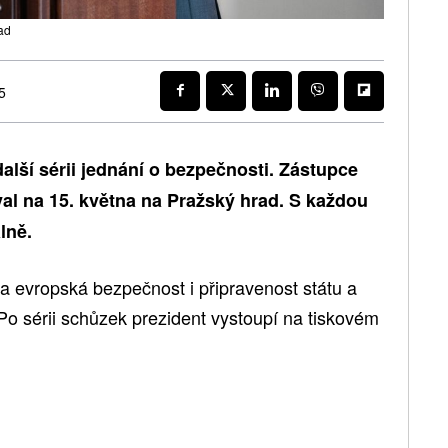
rad
5
další sérii jednání o bezpečnosti. Zástupce
l na 15. května na Pražský hrad. S každou
lně.
 evropská bezpečnost i připravenost státu a
 Po sérii schůzek prezident vystoupí na tiskovém