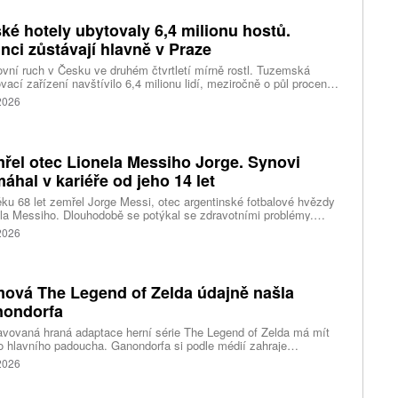
ng. Ve druhém případě policejní vrtulník v sobotu zachraňoval
u rodinu s vyčerpanou desetiletou dívkou na hoře Grosser
ké hotely ubytovaly 6,4 milionu hostů.
rkogel. Píše o tom server MeinBezirk.
inci zůstávají hlavně v Praze
vní ruch v Česku ve druhém čtvrtletí mírně rostl. Tuzemská
vací zařízení navštívilo 6,4 milionu lidí, meziročně o půl procenta
 Zahraniční turisté se však nadále soustřeďují především do
 2026
, zatímco regiony spoléhají hlavně na domácí klientelu.
řel otec Lionela Messiho Jorge. Synovi
áhal v kariéře od jeho 14 let
ku 68 let zemřel Jorge Messi, otec argentinské fotbalové hvězdy
la Messiho. Dlouhodobě se potýkal se zdravotními problémy.
el v nemocnici ve svém rodném městě Rosario.
 2026
mová The Legend of Zelda údajně našla
ondorfa
avovaná hraná adaptace herní série The Legend of Zelda má mít
 hlavního padoucha. Ganondorfa si podle médií zahraje
alský herec Uli Latukefu, známý především ze seriálů Young Rock
 2026
co Polo. Obsazení však zatím nebylo oficiálně potvrzeno.