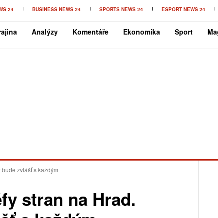
WS 24
BUSINESS NEWS 24
SPORTS NEWS 24
ESPORT NEWS 24
ajina
Analýzy
Komentáře
Ekonomika
Sport
Ma
t bude zvlášť s každým
éfy stran na Hrad.