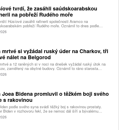
íové tvrdí, že zasáhli saúdskoarabskou
inerii na pobřeží Rudého moře
ští Húsíové zasáhli rafinerii společnosti Aramco na
skoarabském pobřeží Rudého moře. Oznámil to dnes podle
tury AFP vojenský mluvčí povstalecké skupiny podporované
 2026
m. Húsíové tak pokračují v útocích z posledních týdnů na
kou Arábii, zejména na ropnou infrastrukturu a tankery v Rudém
 mrtvé si vyžádal ruský úder na Charkov, tři
vé nálet na Belgorod
rtvé a 12 raněných si v noci na dnešek vyžádal ruský útok na
ov, zaměřený na obytné budovy. Oznámil to ráno starosta
ho největšího ukrajinského města Ihor Terechov. Téměř dvě
 2026
ky raněných měl za následek ruský útok na Oděsu a
opetrovskou oblast, uvedly ukrajinské úřady. Tři lidé přišli o život
utrpělo zranění při rozsáhlém náletu ukrajinských dronů na
rod na západě Ruska, upřesnil úřadující gubernátor regionu
 Joea Bidena promluvil o těžkém boji svého
ndr Šuvajev, který původně informoval o 13 raněných, včetně
dětí.
e s rakovinou
iden podle svého syna svádí těžký boj s rakovinou prostaty.
r Biden v rozhovoru řekl, že se nemoc dál šíří a bývalému
ckému prezidentovi způsobuje silné bolesti.
 2026