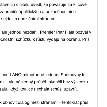
tavních činitelů uvedl, že považuje za klíčové
 zahraničněpolitických a bezpečnostních
e sejde i s opozičními stranami.
ale jednou nezdařil. Premiér Petr Fiala pozval v
nostní schůzku k růstu výdajů na obranu. Přišli
nci hnutí ANO mimořádné jednání Sněmovny k
azil, ale následný průběh skončil bez výsledku.
álu, když koalice nechala schůzi uzavřít.
k obnovit dialog mezi stranami – tentokrát přes