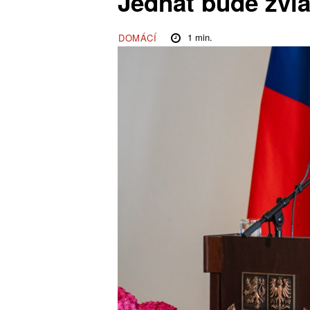
Jednat bude zvl
1
min.
DOMÁCÍ