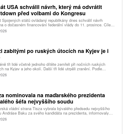
át USA schválil návrh, který má odvrátit
tdown před volbami do Kongresu
 Spojených států ovládaný republikány dnes schválil návrh
a o dočasném financování federální vlády do 11. prosince. Cílem
ení je předejít před listopadovými volbami do Kongresu
 2026
vanému shutdownu, tedy omezení chodu vlády v důsledku
váleného financování. Píše o tom agentura Reuters.
i zabitými po ruských útocích na Kyjev je i
ě
ně tři lidé včetně jednoho dítěte zemřeli při nočních ruských
ch na Kyjev a jeho okolí. Další tři lidé utrpěli zranění. Podle
inských úřadů Rusové použili mimo jiné balistické rakety.
 2026
za nominovala na maďarského prezidenta
alého šéfa nejvyššího soudu
ská vládní strana Tisza vybrala bývalého předsedu nejvyššího
 Andráse Baku za svého kandidáta na prezidenta, informovaly
vé agentury. Očekává se, že András Baka bude v úterý zvolen v
 2026
mentu novou hlavou státu.