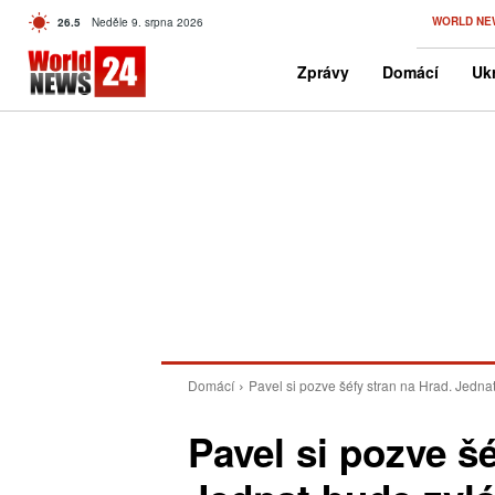
C
WORLD NE
26.5
Neděle 9. srpna 2026
Czech
Zprávy
Domácí
Ukr
Domácí
Pavel si pozve šéfy stran na Hrad. Jedna
Pavel si pozve š