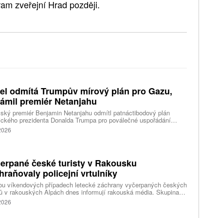
ram zveřejní Hrad později.
ael odmítá Trumpův mírový plán pro Gazu,
ámil premiér Netanjahu
lský premiér Benjamin Netanjahu odmítl patnáctibodový plán
ického prezidenta Donalda Trumpa pro poválečné uspořádání
 Gazy. Prohlásil, že Izrael nestáhne své vojáky, dokud nebude
 2026
tinské hnutí Hamás skutečně odzbrojeno.
erpané české turisty v Rakousku
hraňovaly policejní vrtulníky
ou víkendových případech letecké záchrany vyčerpaných českých
tů v rakouských Alpách dnes informují rakouská média. Skupina
českých turistů se ocitla v nouzi a na konci byla zcela vyčerpaná
 2026
ře pod rakouskou horou Traunstein. Češi přecenili své síly a slepě
oléhali na aplikaci, píše dnes o sobotní události server Kronen