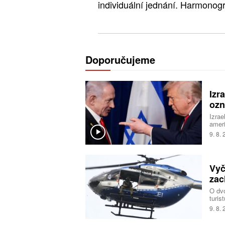
individuální jednání. Harmonog
Doporučujeme
Izr
ozn
Izrae
amer
Pásma
9. 8.
pales
Vyč
zac
O dv
turis
čtyř 
9. 8.
na tú
se sp