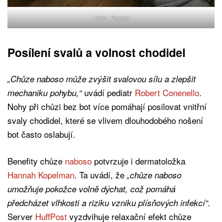
Foto: Pexels
Posílení svalů a volnost chodidel
„Chůze naboso může zvýšit svalovou sílu a zlepšit
uvádí pediatr
Robert Conenello
.
mechaniku pohybu,“
Nohy při chůzi bez bot více pomáhají posilovat vnitřní
svaly chodidel, které se vlivem dlouhodobého nošení
bot často oslabují.
Benefity chůze
naboso
potvrzuje i dermatoložka
Hannah Kopelman
. Ta uvádí, že
„chůze naboso
umožňuje pokožce volně dýchat, což pomáhá
předcházet vlhkosti a riziku vzniku plísňových infekcí“.
Server
HuffPost
vyzdvihuje relaxační efekt chůze