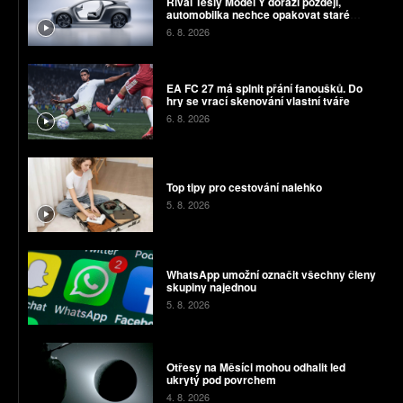
Rival Tesly Model Y dorazí později,
automobilka nechce opakovat staré
chyby
6. 8. 2026
EA FC 27 má splnit přání fanoušků. Do
hry se vrací skenování vlastní tváře
6. 8. 2026
Top tipy pro cestování nalehko
5. 8. 2026
WhatsApp umožní označit všechny členy
skupiny najednou
5. 8. 2026
Otřesy na Měsíci mohou odhalit led
ukrytý pod povrchem
4. 8. 2026