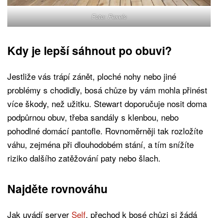
Foto: Pexels
Kdy je lepší sáhnout po obuvi?
Jestliže vás trápí zánět, ploché nohy nebo jiné
problémy s chodidly, bosá chůze by vám mohla přinést
více škody, než užitku. Stewart doporučuje nosit doma
podpůrnou obuv, třeba sandály s klenbou, nebo
pohodlné domácí pantofle. Rovnoměrněji tak rozložíte
váhu, zejména při dlouhodobém stání, a tím snížíte
riziko dalšího zatěžování paty nebo šlach.
Najděte rovnováhu
Jak uvádí server
Self
, přechod k bosé chůzi si žádá