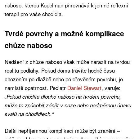
naboso, kterou Kopelman přirovnává k jemné reflexní
terapii pro vaše chodidla.
Tvrdé povrchy a možné komplikace
chůze naboso
Nadšení z chůze naboso však může narazit na tvrdou
realitu podlahy. Pokud doma trávíte hodně času
chozením po dlažbě nebo po dřevěném povrchu, je
namístě opatrnost. Pediatr
Daniel Stewart
, varuje:
„Pokud chodíte dlouho naboso na tvrdém povrchu,
může to způsobit zánět v noze nebo nadměrnou únavu
svalů na chodidlech.“
Další nepříjemnou komplikací může být zranění –