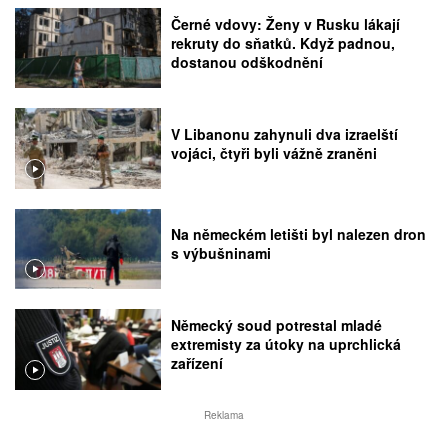
Černé vdovy: Ženy v Rusku lákají
rekruty do sňatků. Když padnou,
dostanou odškodnění
V Libanonu zahynuli dva izraelští
vojáci, čtyři byli vážně zraněni
Na německém letišti byl nalezen dron
s výbušninami
Německý soud potrestal mladé
extremisty za útoky na uprchlická
zařízení
Reklama