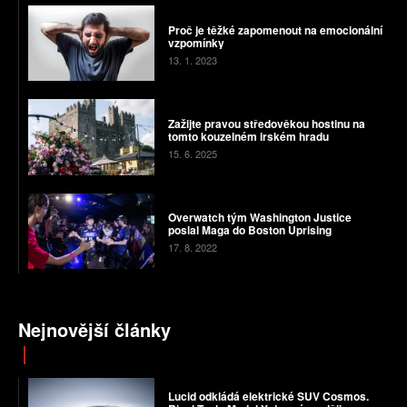
Proč je těžké zapomenout na emocionální
vzpomínky
13. 1. 2023
Zažijte pravou středověkou hostinu na
tomto kouzelném irském hradu
15. 6. 2025
Overwatch tým Washington Justice
poslal Maga do Boston Uprising
17. 8. 2022
Nejnovější články
Lucid odkládá elektrické SUV Cosmos.