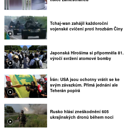
Tchaj-wan zahájil každoroční
vojenské cvičení proti hrozbám Číny
Japonská Hirošima si připomněla 81.
výročí svržení atomové bomby
Írán: USA jsou ochotny vrátit se ke
svým závazkům. Přímá jednání ale
Teherán popírá
Rusko hlásí zneškodnění 605
ukrajinských dronů během noci