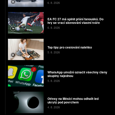
chyby
6. 8. 2026
EA FC 27 má splnit přání fanoušků. Do
hry se vrací skenování vlastní tváře
6. 8. 2026
Top tipy pro cestování nalehko
5. 8. 2026
WhatsApp umožní označit všechny členy
skupiny najednou
5. 8. 2026
Otřesy na Měsíci mohou odhalit led
ukrytý pod povrchem
4. 8. 2026