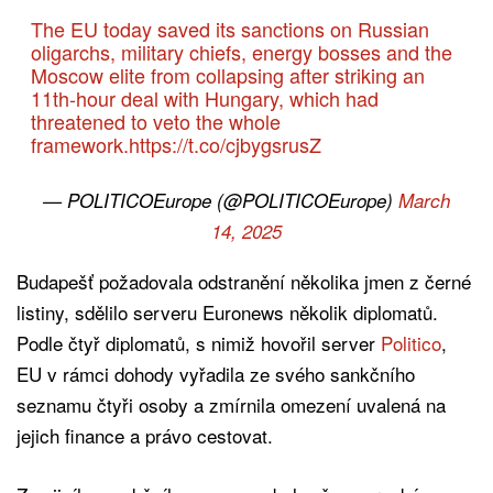
The EU today saved its sanctions on Russian
oligarchs, military chiefs, energy bosses and the
Moscow elite from collapsing after striking an
11th-hour deal with Hungary, which had
threatened to veto the whole
framework.
https://t.co/cjbygsrusZ
— POLITICOEurope (@POLITICOEurope)
March
14, 2025
Budapešť požadovala odstranění několika jmen z černé
listiny, sdělilo serveru Euronews několik diplomatů.
Podle čtyř diplomatů, s nimiž hovořil server
Politico
,
EU v rámci dohody vyřadila ze svého sankčního
seznamu čtyři osoby a zmírnila omezení uvalená na
jejich finance a právo cestovat.