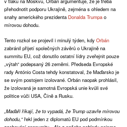
v tlaku na Moskvu, Orbán argumentuje, že je třeba
přehodnotit podporu Ukrajině, zejména s ohledem na
snahy amerického prezidenta
Donalda Trumpa
o
mírovou dohodu.
Tento rozkol se projevil i minulý týden, kdy
Orbán
zabránil přijetí společných závěrů o Ukrajině na
summitu EU, což donutilo ostatní lídry zveřejnit pouze
„výtah“ podepsaný 26 zeměmi. Předseda Evropské
rady António Costa tehdy konstatoval, že Maďarsko je
se svým postojem izolované. Orbán naopak prohlásil,
že izolovaná je samotná Evropská unie kvůli své
politice vůči USA, Číně a Rusku.
„Maďaři říkají, že to vypadá, že Trump uzavře mírovou
řekl jeden z diplomatů EU pod podmínkou
dohodu,“
zachování anonymity.
„Ale z našeho pohledu nejsme