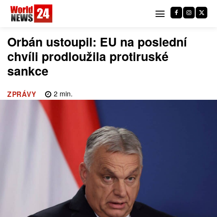
Orbán ustoupil: EU na poslední
chvíli prodloužila protiruské
sankce
2
min.
ZPRÁVY