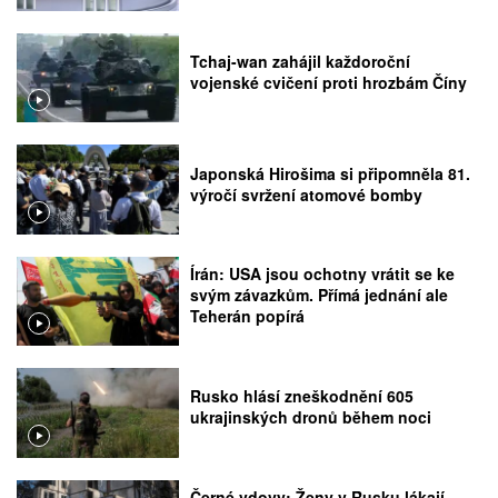
Tchaj-wan zahájil každoroční
vojenské cvičení proti hrozbám Číny
Japonská Hirošima si připomněla 81.
výročí svržení atomové bomby
Írán: USA jsou ochotny vrátit se ke
svým závazkům. Přímá jednání ale
Teherán popírá
Rusko hlásí zneškodnění 605
ukrajinských dronů během noci
Černé vdovy: Ženy v Rusku lákají