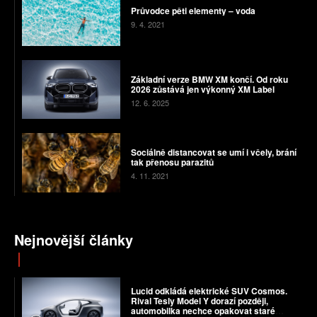
Průvodce pěti elementy – voda
9. 4. 2021
Základní verze BMW XM končí. Od roku
2026 zůstává jen výkonný XM Label
12. 6. 2025
Sociálně distancovat se umí i včely, brání
tak přenosu parazitů
4. 11. 2021
Nejnovější články
Lucid odkládá elektrické SUV Cosmos.
Rival Tesly Model Y dorazí později,
automobilka nechce opakovat staré