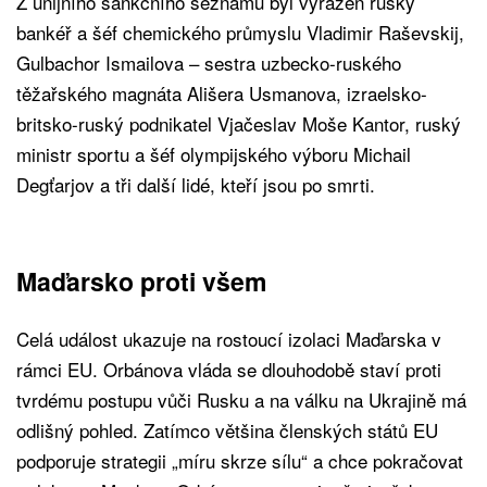
Z unijního sankčního seznamu byl vyřazen ruský
bankéř a šéf chemického průmyslu Vladimir Raševskij,
Gulbachor Ismailova – sestra uzbecko-ruského
těžařského magnáta Ališera Usmanova, izraelsko-
britsko-ruský podnikatel Vjačeslav Moše Kantor, ruský
ministr sportu a šéf olympijského výboru Michail
Degťarjov a tři další lidé, kteří jsou po smrti.
Maďarsko proti všem
Celá událost ukazuje na rostoucí izolaci Maďarska v
rámci EU. Orbánova vláda se dlouhodobě staví proti
tvrdému postupu vůči Rusku a na válku na Ukrajině má
odlišný pohled. Zatímco většina členských států EU
podporuje strategii „míru skrze sílu“ a chce pokračovat