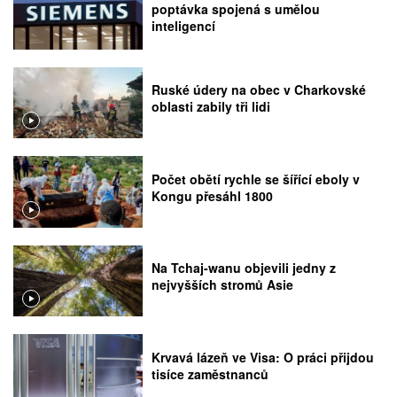
poptávka spojená s umělou
inteligencí
Ruské údery na obec v Charkovské
oblasti zabily tři lidi
Počet obětí rychle se šířící eboly v
Kongu přesáhl 1800
Na Tchaj-wanu objevili jedny z
nejvyšších stromů Asie
Krvavá lázeň ve Visa: O práci přijdou
tisíce zaměstnanců