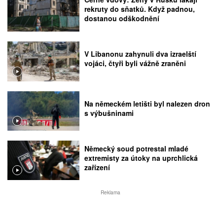
rekruty do sňatků. Když padnou,
dostanou odškodnění
V Libanonu zahynuli dva izraelští
vojáci, čtyři byli vážně zraněni
Na německém letišti byl nalezen dron
s výbušninami
Německý soud potrestal mladé
extremisty za útoky na uprchlická
zařízení
Reklama