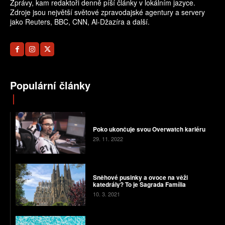
Zprávy, kam redaktoři denně píší články v lokálním jazyce.
Zdroje jsou největší světové zpravodajské agentury a servery
jako Reuters, BBC, CNN, Al-Džazíra a další.
Populární články
Poko ukončuje svou Overwatch kariéru
29. 11. 2022
Sněhové pusinky a ovoce na věži
katedrály? To je Sagrada Família
10. 3. 2021