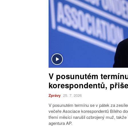
V posunutém termínu
korespondentů, přiše
Zprávy
25. 7. 2026
V posunutém termínu se v pátek za zesíle
večeře Asociace korespondentů Bílého dom
třemi měsíci narušil ozbrojený muž, takže 
agentura AP.