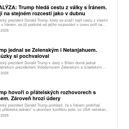
LÝZA: Trump hledá cestu z války s Íránem.
jí na stejném rozcestí jako v dubnu
cký prezident Donald Trump, který se snaží najít cestu z vlastní
 s Íránem, se již podruhé od jejího rozpoutání v únoru ocitl na
stí. Vydat se může třemi cestami, ani jedna však není snadná a
. 2026
adarmo.
mp jednal se Zelenským i Netanjahuem.
ůzky si pochvaloval
cký prezident Donald Trump v úterý v Bílém domě jednal
rajinským prezidentem Volodymyrem Zelenským a izraelským
iérem Benjaminem Netanjahuem. Obě schůzky Trump na
. 2026
lních sítích hodnotil pozitivně.
mp hovoří o přátelských rozhovorech s
nem. Zároveň hrozí údery
cký prezident Donald Trump prohlásil, že s Íránem probíhají
i přátelská jednání“ o ukončení konfliktu poté, co USA nečekaně
tavily útoky na Írán a islámská republika zastavila odvetné údery.
. 2026
án popírá, že probíhají přímá jednání, ale obě strany si vyměňují
y prostřednictvím třetích stran.