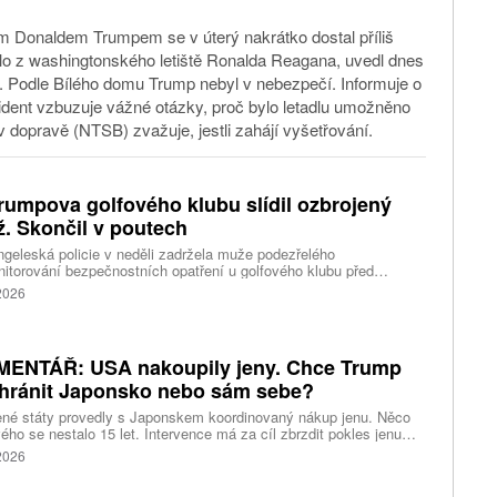
m Donaldem Trumpem se v úterý nakrátko dostal příliš
valo z washingtonského letiště Ronalda Reagana, uvedl dnes
). Podle Bílého domu Trump nebyl v nebezpečí. Informuje o
cident vzbuzuje vážné otázky, proč bylo letadlu umožněno
 dopravě (NTSB) zvažuje, jestli zahájí vyšetřování.
rumpova golfového klubu slídil ozbrojený
. Skončil v poutech
geleská policie v neděli zadržela muže podezřelého
itorování bezpečnostních opatření u golfového klubu před
ezdem amerického prezidenta Donalda Trumpa. Muž u sebe měl
 2026
ník s municí a v jeho autě byla objevena pistole.
ENTÁŘ: USA nakoupily jeny. Chce Trump
hránit Japonsko nebo sám sebe?
ené státy provedly s Japonskem koordinovaný nákup jenu. Něco
ého se nestalo 15 let. Intervence má za cíl zbrzdit pokles jenu
americkému dolar. Proč se USA do akce připojily?
 2026