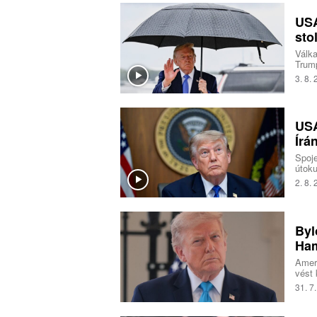
USA
sto
Válka
Trump
v pon
3. 8.
média
USA
Írá
Spoje
útoku
prý p
2. 8.
brzké
průli
Trump
Byl
Ham
Ameri
vést 
Pásm
31. 7
Pales