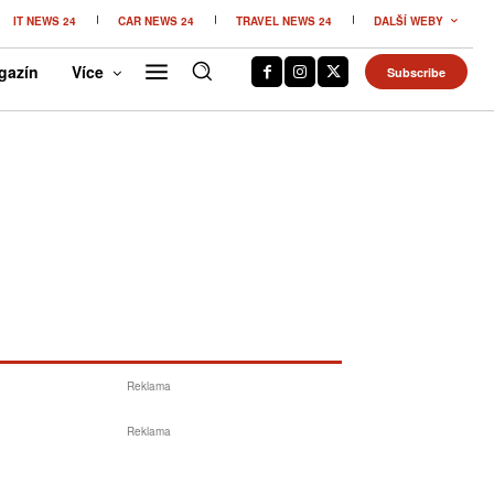
IT NEWS 24
CAR NEWS 24
TRAVEL NEWS 24
DALŠÍ WEBY
gazín
Více
Subscribe
Reklama
Reklama