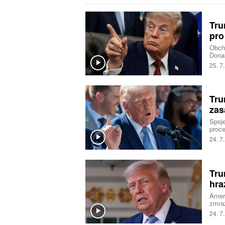
Tru
pro
Obcho
Donal
proti
25. 7
Tru
zas
Spoje
proce
čtvrt
24. 7
zástu
99 pr
Tru
hra
Ameri
zmraz
obcho
24. 7
Truth