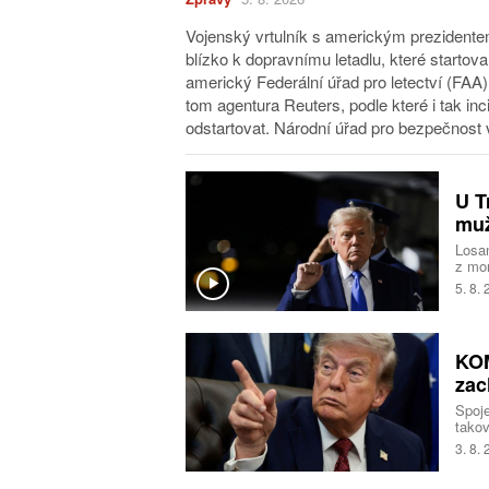
Vojenský vrtulník s americkým prezidente
blízko k dopravnímu letadlu, které starto
americký Federální úřad pro letectví (FAA
tom agentura Reuters, podle které i tak in
odstartovat. Národní úřad pro bezpečnost v
U T
muž
Losan
z mon
příj
5. 8.
zásob
KOM
zac
Spoj
takov
vůči 
3. 8.