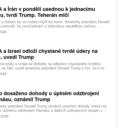
 a Írán v pondělí usednou k jednacímu
lu, tvrdí Trump. Teherán mlčí
 s Íránem by se mohla chýlit ke konci. Americký prezident Donald
 potvrdil, že nová jednání s islámskou republikou začnou
dělí. Íránská diplomacie se k tomu ale zatím nevyjádřila a íránská
 2026
 jednání nepotvrdila.
 a Izrael odloží chystané tvrdé údery na
n, uvedl Trump
né státy a Izrael se dohodly na odložení chystaného tvrdého
 na Írán, uvedl americký prezident Donald Trump s tím, že o to
ožádal Teherán a další země regionu. Podmínkou je podle Trumpa
 2026
 dosažení dohody, která umožní plné otevření Hormuzského
vu. Íránská oficiální média s odkazem na své zdroje označují
ovo tvrzení o žádosti Teheránu za lež.
o dosaženo dohody o úplném odzbrojení
ásu, oznámil Trump
cký prezident Donald Trump oznámil uzavření dohody, která má
k úplnému odzbrojení Hamásu a dalších ozbrojených skupin v
u Gazy. Samotný Hamás však dohodu zatím veřejně nepotvrdil a
. 2026
tinský islámský džihád označil zprávy o ní za nepřesné.