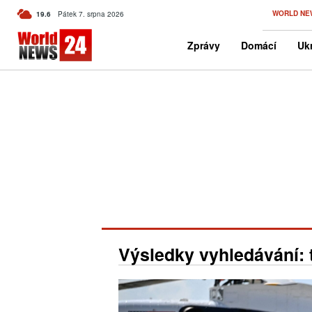
C
WORLD NE
19.6
Pátek 7. srpna 2026
Czech
Zprávy
Domácí
Ukr
Výsledky vyhledávání: