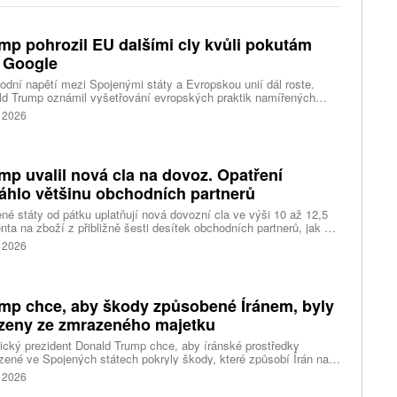
mp pohrozil EU dalšími cly kvůli pokutám
 Google
dní napětí mezi Spojenými státy a Evropskou unií dál roste.
d Trump oznámil vyšetřování evropských praktik namířených
 americkým technologickým firmám a pohrozil Bruselu dalšími cly.
. 2026
mp uvalil nová cla na dovoz. Opatření
áhlo většinu obchodních partnerů
né státy od pátku uplatňují nová dovozní cla ve výši 10 až 12,5
nta na zboží z přibližně šesti desítek obchodních partnerů, jak ve
ek rozhodl prezident Donald Trump. Podle amerického obchodního
. 2026
pce se opatření týká zemí, které dohromady představují více než
ocent dovozu do USA, tedy i Číny a evropských zemí.
mp chce, aby škody způsobené Íránem, byly
zeny ze zmrazeného majetku
cký prezident Donald Trump chce, aby íránské prostředky
ené ve Spojených státech pokryly škody, které způsobí Írán na
dních lodích svými útoky. Napsal to v noci na dnešek na své síti
. 2026
 Social. Trumpův nápad odmítl íránský ministr zahraničí Abbás