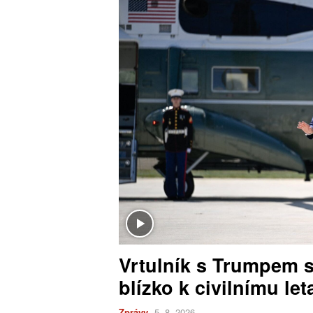
Vrtulník s Trumpem se
blízko k civilnímu let
Zprávy
5. 8. 2026