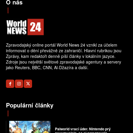
O nás
Zpravodajský online portál World News 24 vznikl za účelem
informovat o dění převážně ze zahraničí. Hlavní rubrikou jsou
Zprávy, kam redaktoři denně píší články v lokálním jazyce.
Zdroje jsou největší světové zpravodajské agentury a servery
jako Reuters, BBC, CNN, Al-Džazíra a další.
Populární články
Palworld vrací úder. Nintendo prý
nevymyslelo, co si patentovalo