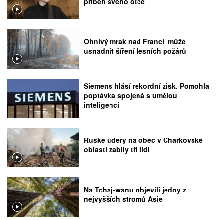
příběh svého otce
Ohnivý mrak nad Francií může
usnadnit šíření lesních požárů
Siemens hlásí rekordní zisk. Pomohla
poptávka spojená s umělou
inteligencí
Ruské údery na obec v Charkovské
oblasti zabily tři lidi
Na Tchaj-wanu objevili jedny z
nejvyšších stromů Asie