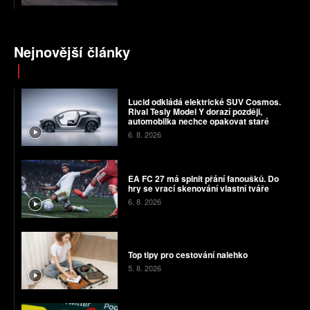
Nejnovější články
Lucid odkládá elektrické SUV Cosmos.
Rival Tesly Model Y dorazí později,
automobilka nechce opakovat staré
chyby
6. 8. 2026
EA FC 27 má splnit přání fanoušků. Do
hry se vrací skenování vlastní tváře
6. 8. 2026
Top tipy pro cestování nalehko
5. 8. 2026