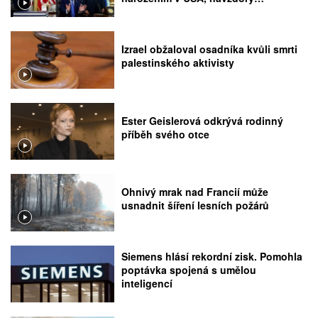
rozhodnutí Nejvyššího soudu
Izrael obžaloval osadníka kvůli smrti
palestinského aktivisty
Ester Geislerová odkrývá rodinný
příběh svého otce
Ohnivý mrak nad Francií může
usnadnit šíření lesních požárů
Siemens hlásí rekordní zisk. Pomohla
poptávka spojená s umělou
inteligencí