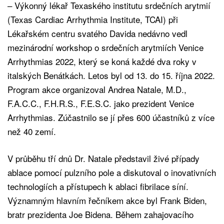
– Výkonný lékař Texaského institutu srdečních arytmií
(Texas Cardiac Arrhythmia Institute, TCAI) při
Lékařském centru svatého Davida nedávno vedl
mezinárodní workshop o srdečních arytmiích Venice
Arrhythmias 2022, který se koná každé dva roky v
italských Benátkách. Letos byl od 13. do 15. října 2022.
Program akce organizoval Andrea Natale, M.D.,
F.A.C.C., F.H.R.S., F.E.S.C. jako prezident Venice
Arrhythmias. Zúčastnilo se jí přes 600 účastníků z více
než 40 zemí.
V průběhu tří dnů Dr. Natale představil živé případy
ablace pomocí pulzního pole a diskutoval o inovativních
technologiích a přístupech k ablaci fibrilace síní.
Významným hlavním řečníkem akce byl Frank Biden,
bratr prezidenta Joe Bidena. Během zahajovacího