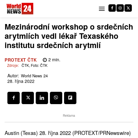
Mezinárodní workshop o srdečních
arytmiích vedl lékař Texaského
institutu srdečních arytmií
2
min.
PROTEXT ČTK
Zdroje:
ČTK, Foto: ČTK
Autor:
World News 24
28. října 2022
Reklama
Austin (Texas) 28. října 2022 (PROTEXT/PRNewswire)