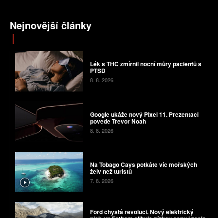
Nejnovější články
Lék s THC zmírnil noční můry pacientů s
PTSD
8. 8. 2026
Google ukáže nový Pixel 11. Prezentaci
povede Trevor Noah
8. 8. 2026
Na Tobago Cays potkáte víc mořských
želv než turistů
7. 8. 2026
Ford chystá revoluci. Nový elektrický