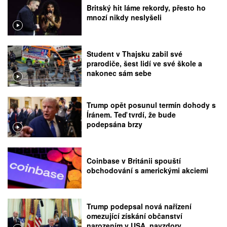
Britský hit láme rekordy, přesto ho
mnozí nikdy neslyšeli
Student v Thajsku zabil své
prarodiče, šest lidí ve své škole a
nakonec sám sebe
Trump opět posunul termín dohody s
Íránem. Teď tvrdí, že bude
podepsána brzy
Coinbase v Británii spouští
obchodování s americkými akciemi
Trump podepsal nová nařízení
omezující získání občanství
narozením v USA, navzdory