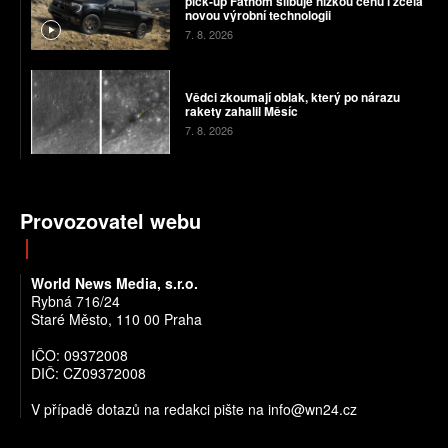
pick-up Fathom slibuje nízkou cenu i zcela
novou výrobní technologii
7. 8. 2026
Vědci zkoumají oblak, který po nárazu
rakety zahalil Měsíc
7. 8. 2026
Provozovatel webu
World News Media, s.r.o.
Rybná 716/24
Staré Město, 110 00 Praha
IČO: 09372008
DIČ: CZ09372008
V případě dotazů na redakci pište na info@wn24.cz