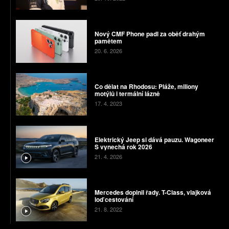
Nový CMF Phone padl za oběť drahým
pamětem
20. 6. 2026
Co dělat na Rhodosu: Pláže, miliony
motýlů i termální lázně
17. 4. 2023
Elektrický Jeep si dává pauzu. Wagoneer
S vynechá rok 2026
21. 4. 2026
Mercedes doplnil řady. T-Class, vlajková
loď cestování
21. 8. 2022