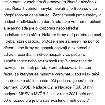
nejistotami v osobním či pracovním životě každého z
nás. Řada životních návyků neplatí a je třeba se více
přizpůsobovat dané situaci. Zaznamenali jsme změny v
podpoře individuálních dárců, ale také ve firemní oblasti
a je jedno zda jde o korporaci nebo střední
podnikatelskou sféru. Některé firmy cítí potřebu pomoci
i třeba nižší částkou, protože jsme zaměřeni na pomoc
dětem. Jiné firmy se naopak obávají o existenci a
udržení podnikání, někde naopak více pečují o
zaměstnance nebo se rozhodli uspíšit investice do
rozvoje firemních potřeb, které odsouvaly. To jsou
fakta, se kterými se musíme vyrovnat. Jsou však také
filantropické stálice a nás těší podpora generálních
partnerů ČSOB, Nadace O2, a Nadace RSJ. Státní
podpora MPSV a MVČR činila v roce 2021 opět cca
60% rozpočtu a je pro nás existenční nutností. V