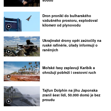
soudu
Dron pronikl do bulharského
vzdušného prostoru, explodoval
kilometr od plynovodu
Ukrajinské drony opět zaútočily na
ruské rafinérie, úřady informují o
raněných
Mořské řasy zaplavují Karibik a
ohrožují pobřeží i cestovní ruch
Tajfun Dolphin na jihu Japonska
zranil šest lidí, 50.000 domů je bez
proudu