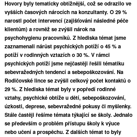
Hovory byly tematicky obtížnější, což se odrazilo ve
vyšších časových nárocích na konzultanty. O 29 %
narostl počet intervencí (zajišťování následné péče
klientům) a rovněž se zvýšil nárok na
psychohygienu pracovníků. Z hlediska témat jsme
zaznamenali nárůst psychických potíží o 45 % a
potíží v rodinných vztazích o 30 %. V rámci
psychických potíží jsme nejčastěji řešili tématiku
sebevražedných tendencí a sebepoškozování. Na
Rodičovské lince se zvýšil celkový počet kontaktů o
29 %. Z hlediska témat byly v popředí rodinné
vztahy, psychické obtíže u dětí, sebepoškozování,
úzkosti, deprese, sebevražedné pokusy či myšlenky.
Stále častěji řešíme témata týkající se školy. Jednalo
se především o problém přístupu školy k výuce
nebo učení a prospěchu. Z dalších témat to byly