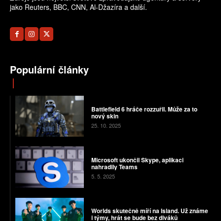
jako Reuters, BBC, CNN, Al-Džazíra a další.
Populární články
Battlefield 6 hráče rozzuřil. Může za to
nový skin
25. 10. 2025
Microsoft ukončil Skype, aplikaci
nahradily Teams
5. 5. 2025
Worlds skutečně míří na Island. Už známe
i týmy, hrát se bude bez diváků