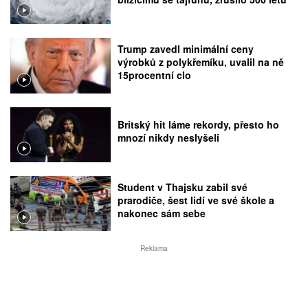
Trump zavedl minimální ceny
výrobků z polykřemíku, uvalil na ně
15procentní clo
Britský hit láme rekordy, přesto ho
mnozí nikdy neslyšeli
Student v Thajsku zabil své
prarodiče, šest lidí ve své škole a
nakonec sám sebe
Reklama