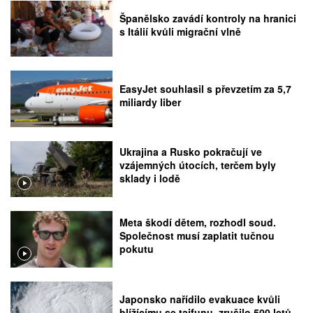
Španělsko zavádí kontroly na hranici
s Itálií kvůli migrační vlně
EasyJet souhlasil s převzetím za 5,7
miliardy liber
Ukrajina a Rusko pokračují ve
vzájemných útocích, terčem byly
sklady i lodě
Meta škodí dětem, rozhodl soud.
Společnost musí zaplatit tučnou
pokutu
Japonsko nařídilo evakuace kvůli
blížícímu se tajfunu, zrušilo 500 letů