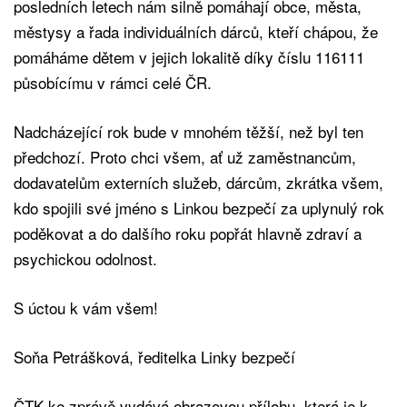
posledních letech nám silně pomáhají obce, města,
městysy a řada individuálních dárců, kteří chápou, že
pomáháme dětem v jejich lokalitě díky číslu 116111
působícímu v rámci celé ČR.
Nadcházející rok bude v mnohém těžší, než byl ten
předchozí. Proto chci všem, ať už zaměstnancům,
dodavatelům externích služeb, dárcům, zkrátka všem,
kdo spojili své jméno s Linkou bezpečí za uplynulý rok
poděkovat a do dalšího roku popřát hlavně zdraví a
psychickou odolnost.
S úctou k vám všem!
Soňa Petrášková, ředitelka Linky bezpečí
ČTK ke zprávě vydává obrazovou přílohu, která je k