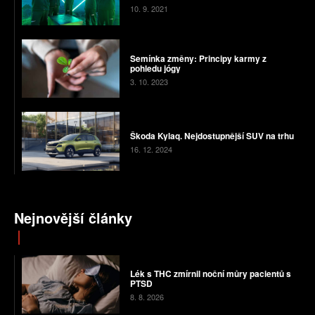
10. 9. 2021
Semínka změny: Principy karmy z
pohledu jógy
3. 10. 2023
Škoda Kylaq. Nejdostupnější SUV na trhu
16. 12. 2024
Nejnovější články
Lék s THC zmírnil noční můry pacientů s
PTSD
8. 8. 2026