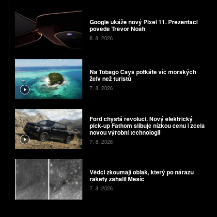
Google ukáže nový Pixel 11. Prezentaci
povede Trevor Noah
8. 8. 2026
Na Tobago Cays potkáte víc mořských
želv než turistů
7. 8. 2026
Ford chystá revoluci. Nový elektrický
pick-up Fathom slibuje nízkou cenu i zcela
novou výrobní technologii
7. 8. 2026
Vědci zkoumají oblak, který po nárazu
rakety zahalil Měsíc
7. 8. 2026