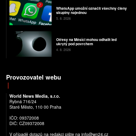
WhatsApp umožní označit všechny členy
skupiny najednou
5. 8. 2026
Otřesy na Měsíci mohou odhalit led
ukrytý pod povrchem
4. 8. 2026
Provozovatel webu
World News Media, s.r.o.
Rybná 716/24
Staré Město, 110 00 Praha
IČO: 09372008
DIČ: CZ09372008
V případě dotazů na redakci pište na info@wn24.cz