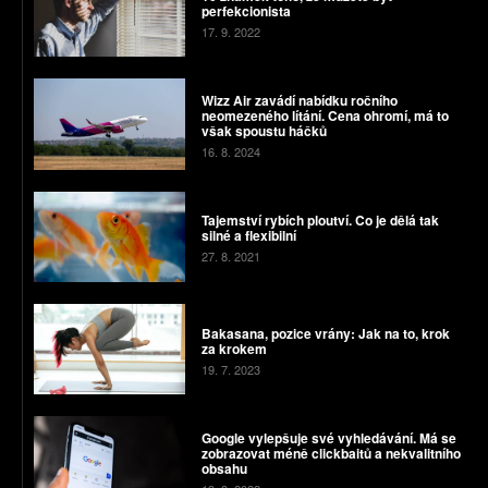
perfekcionista
17. 9. 2022
Wizz Air zavádí nabídku ročního
neomezeného lítání. Cena ohromí, má to
však spoustu háčků
16. 8. 2024
Tajemství rybích ploutví. Co je dělá tak
silné a flexibilní
27. 8. 2021
Bakasana, pozice vrány: Jak na to, krok
za krokem
19. 7. 2023
Google vylepšuje své vyhledávání. Má se
zobrazovat méně clickbaitů a nekvalitního
obsahu