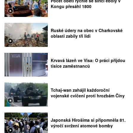
Počet obětí rychle se šířící eboly v
Kongu přesáhl 1800
Ruské údery na obec v Charkovské
oblasti zabily tři lidi
Krvavá lázeň ve Visa: O práci přijdou
tisíce zaměstnanců
Tchaj-wan zahájil každoroční
vojenské cvičení proti hrozbám Číny
Japonská Hirošima si připomněla 81.
výročí svržení atomové bomby