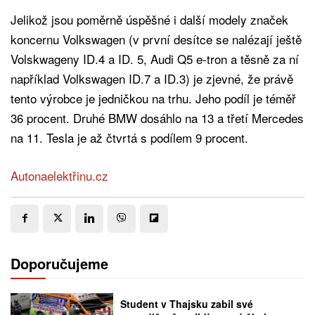
Jelikož jsou poměrně úspěšné i další modely značek
koncernu Volkswagen (v první desítce se nalézají ještě
Volskwageny ID.4 a ID. 5, Audi Q5 e-tron a těsně za ní
například Volkswagen ID.7 a ID.3) je zjevné, že právě
tento výrobce je jedničkou na trhu. Jeho podíl je téměř
36 procent. Druhé BMW dosáhlo na 13 a třetí Mercedes
na 11. Tesla je až čtvrtá s podílem 9 procent.
Autonaelektřinu.cz
Doporučujeme
Student v Thajsku zabil své