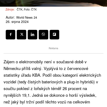
Zdroje:
ČTK, Foto: ČTK
Autor:
World News 24
26. srpna 2024
Reklama
Zájem o elektromobily není v současné době v
Německu příliš valný. Vyplývá to z červencové
statistiky úřadu KBA. Podíl obou kategorií elektrických
vozidel (tedy čistých bateriových a plug-in hybridů) v
součtu poklesl z loňských téměř 26 procent na
nynějších 19,1. Jedná se dokonce o horší výsledek,
než jaký byl tržní podíl těchto vozů na celkovém