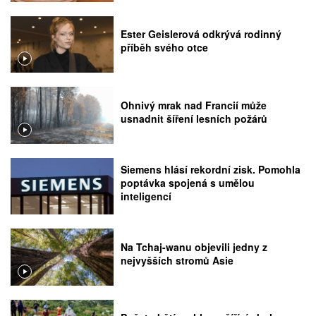
Ester Geislerová odkrývá rodinný
příběh svého otce
Ohnivý mrak nad Francií může
usnadnit šíření lesních požárů
Siemens hlásí rekordní zisk. Pomohla
poptávka spojená s umělou
inteligencí
Na Tchaj-wanu objevili jedny z
nejvyšších stromů Asie