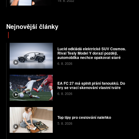
19. 8. 2022
Nejnovější články
Lucid odkládá elektrické SUV Cosmos.
Rival Tesly Model Y dorazí později,
automobilka nechce opakovat staré
chyby
6. 8. 2026
EA FC 27 má splnit přání fanoušků. Do
hry se vrací skenování vlastní tváře
6. 8. 2026
Top tipy pro cestování nalehko
5. 8. 2026