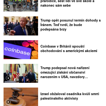
prarodiče, šest lidí ve své škole a
nakonec sám sebe
Trump opět posunul termín dohody s
Íránem. Teď tvrdí, že bude
podepsána brzy
Coinbase v Británii spouští
obchodování s americkými akciemi
Trump podepsal nová nařízení
omezující získání občanství
narozením v USA, navzdory
rozhodnutí Nejvyššího soudu
Izrael obžaloval osadníka kvůli smrti
palestinského aktivisty