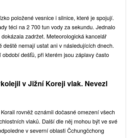
zko položené vesnice i silnice, které je spojují.
ady téci na 2 700 tun vody za sekundu. Jednalo
ě dokázala zadržet. Meteorologická kancelář
é deště nemají ustat ani v následujících dnech.
 období dešťů, při kterém jsou záplavy často
lejil v Jižní Koreji vlak. Nevezl
e Korail rovněž oznámil dočasné omezení všech
hlostních vlaků. Další dle něj mohou být ve své
odpoledne v severní oblasti Čchungčchong