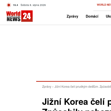
C
WORLD NE
19.4
Sobota 8. srpna 2026
Czech
Zprávy
Domácí
Ukr
Zprávy
Jižní Korea čelí prudkým dešťům. Způsob
Jižní Korea čelí