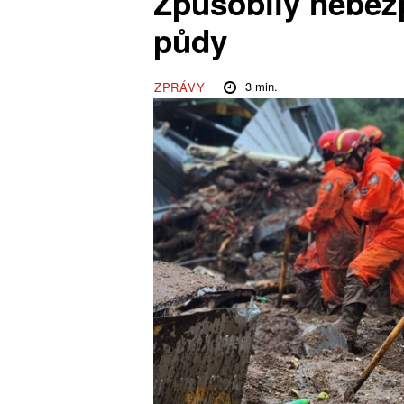
Způsobily nebez
půdy
3
min.
ZPRÁVY