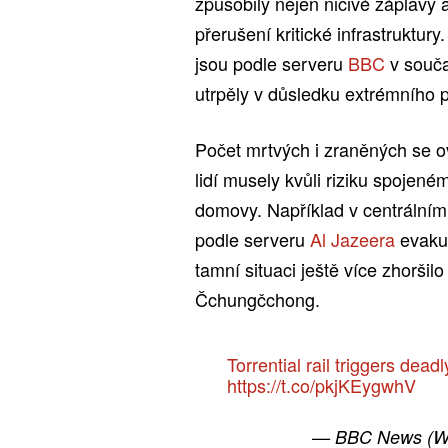
způsobily nejen ničivé záplavy 
přerušení kritické infrastruktury
jsou podle serveru
BBC
v souča
utrpěly v důsledku extrémního 
Počet mrtvých i zraněných se o
lidí musely kvůli riziku spojené
domovy. Například v centrálním
podle serveru
Al Jazeera
evakuo
tamní situaci ještě více zhoršil
Čchungčchong.
Torrential rail triggers dea
https://t.co/pkjKEygwhV
— BBC News (W