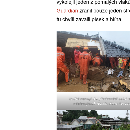
vykolejil jeden z pomalých vla
Guardian
zranil pouze jeden stro
tu chvíli zavalil písek a hlína.
Deště nemají dle předpovědí ustat a
následujících dnech. Foto: Reute