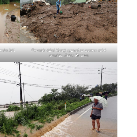
edm lidí.
Premiér Jižní Koreji vyzval na pomoc také
armádu. Foto: Reuters