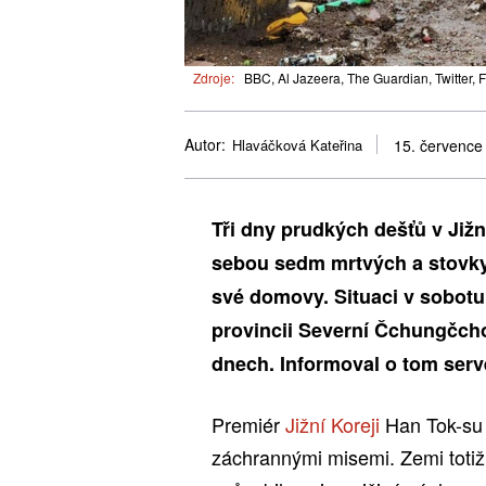
Zdroje:
BBC, Al Jazeera, The Guardian, Twitter, 
Autor:
Hlaváčková Kateřina
15. července
Tři dny prudkých dešťů v Jižn
sebou sedm mrtvých a stovky 
své domovy. Situaci v sobotu 
provincii Severní Čchungčcho
dnech. Informoval o tom ser
Premiér
Jižní Koreji
Han Tok-su 
záchrannými misemi. Zemi totiž 