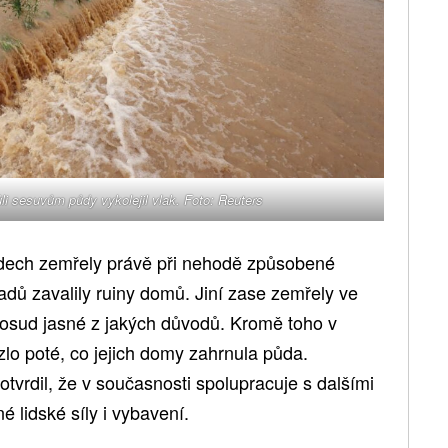
i sesuvům půdy vykolejil vlak. Foto: Reuters
adech zemřely právě při nehodě způsobené
dů zavalily ruiny domů. Jiní zase zemřely ve
sud jasné z jakých důvodů. Kromě toho v
zlo poté, co jejich domy zahrnula půda.
otvrdil, že v současnosti spolupracuje s dalšími
é lidské síly i vybavení.