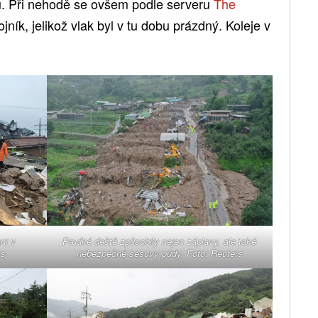
ků. Při nehodě se ovšem podle serveru
The
jník, jelikož vlak byl v tu dobu prázdný. Koleje v
ni v
Prudké deště způsobily nejen záplavy, ale také
rs
nebezpečné sesuvy půdy. Foto: Reuters