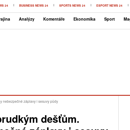
WS 24
BUSINESS NEWS 24
SPORTS NEWS 24
ESPORT NEWS 24
ajina
Analýzy
Komentáře
Ekonomika
Sport
Ma
ily nebezpečné záplavy i sesuvy půdy
 prudkým dešťům.