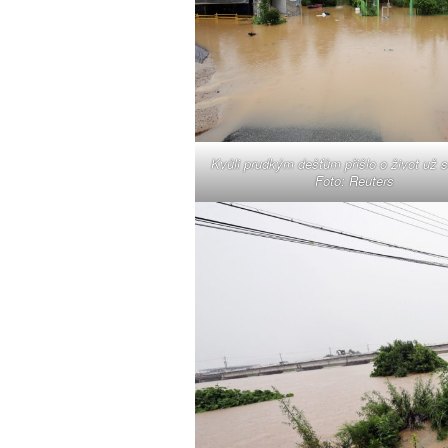
Kvůli prudkým dešťům přišlo o život už s
Foto: Reuters