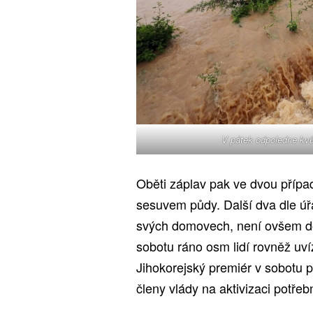
V pátek odpoledne kvůl
Oběti záplav pak ve dvou příp
sesuvem půdy. Další dva dle úřa
svých domovech, není ovšem do
sobotu ráno osm lidí rovněž uví
Jihokorejský premiér v sobotu p
členy vlády na aktivizaci potřebn