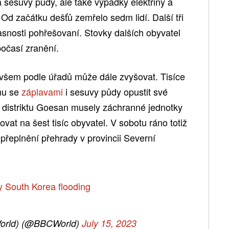
a sesuvy půdy, ale také výpadky elektřiny a
. Od začátku dešťů zemřelo sedm lidí. Další tři
snosti pohřešovaní. Stovky dalších obyvatel
počasí zranění.
všem podle úřadů může dále zvyšovat. Tisíce
mu se
záplavami
i sesuvy půdy opustit své
 distriktu Goesan musely záchranné jednotky
vat na šest tisíc obyvatel. V sobotu ráno totiž
o přeplnění přehrady v provincii Severní
dly South Korea flooding
orld) (@BBCWorld)
July 15, 2023