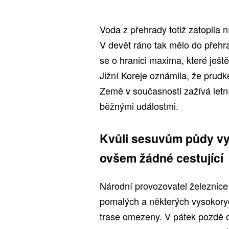
Voda z přehrady totiž zatopila ní
V devět ráno tak mělo do přehr
se o hranici maxima, které ješt
Jižní Koreje oznámila, že prudk
Země v současnosti zažívá letní
běžnými událostmi.
Kvůli sesuvům půdy vyko
ovšem žádné cestující
Národní provozovatel železnic
pomalých a některých vysokoryc
trase omezeny. V pátek pozdě 