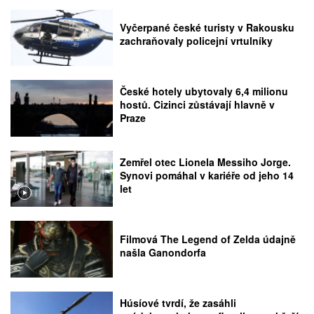
Vyčerpané české turisty v Rakousku
zachraňovaly policejní vrtulníky
České hotely ubytovaly 6,4 milionu
hostů. Cizinci zůstávají hlavně v
Praze
Zemřel otec Lionela Messiho Jorge.
Synovi pomáhal v kariéře od jeho 14
let
Filmová The Legend of Zelda údajně
našla Ganondorfa
Húsíové tvrdí, že zasáhli