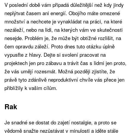
V poslední době vám připadá důležitější než kdy jindy
neplýtvat časem ani energií. Obojího máte omezené
množství a nechcete je vynakládat na práci, na které
nezáleží, nebo na lidi, na kterých vám ve skutečnosti
nesejde. Problém je, že může být obtížné rozlišit, na
čem opravdu záleží. Proto dnes tuto otázku úplně
vypusťte z hlavy. Dejte si svolení pracovat na
projektech jen pro zábavu a trávit čas s lidmi jen proto,
že vás umějí rozesmát. Možná později zjistíte, že
právě tyto zdánlivě neproduktivní chvíle vás přece jen
přiblížily k vašim cílům.
Rak
Je snadné se dostat do zajetí nostalgie, a proto se
vědomě snažte nezůstávat v minulosti a jděte stále