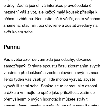
o drby. Žádná jednotlivá interakce pravděpodobně
nezmění váš život, ale každý malý kousek přispěje k
něčemu většímu. Nemusíte ještě vědět, co to všechno
znamená; stačí mít oči otevřené a zůstat zvědavý na
svět kolem sebe.
Panna
Váš světonázor se vám zdá jednoduchý, dokonce
samozřejmý: Strávíte spoustu času zkoumáním svých
vlastních předpokladů a zdokonalováním svých zásad.
Tento týden vás však jiní lidé mohou vyzvat, abyste
vysvětlili sami sebe. Snažte se to nebrat jako osobní
urážku a vnímejte to spíše jako příležitost. Zatímco
přemýšlením o svých hodnotách můžete strávit
spoustu času, mnohem vzácněji se vám podaří probrat