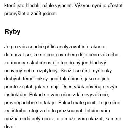
které jste hledali, náhle vyjasnit. Výzvou nyní je přestat
přemýšlet a začít jednat.
Ryby
Je pro vás snadné příliš analyzovat interakce a
domnívat se, že se pod povrchem děje něco vážného,
zatímco ve skutečnosti je ten druhý jen hladový,
unavený nebo rozptýlený. Snažit se číst myšlenky
druhých téměř nikdy není tak účinné, jako se jich
prostě zeptat, jak se mají. Dnes však důvěřujte svým
instinktům. Pokud se vám něco zdá nevyvážené,
pravděpodobně to tak je. Pokud máte pocit, že je něco
zvláštního, stojí za to to prozkoumat. Intuice vám
možná nedá celý obraz, ale může vám ukázat, kam se
dívat.