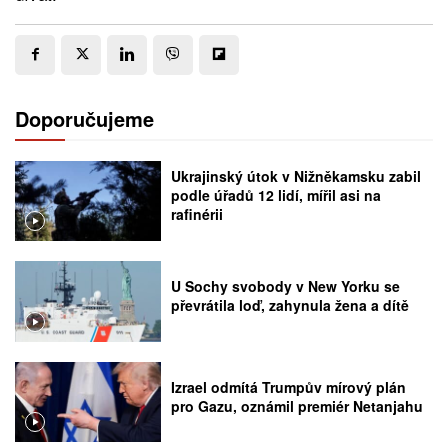
Doporučujeme
Ukrajinský útok v Nižněkamsku zabil
podle úřadů 12 lidí, mířil asi na
rafinérii
U Sochy svobody v New Yorku se
převrátila loď, zahynula žena a dítě
Izrael odmítá Trumpův mírový plán
pro Gazu, oznámil premiér Netanjahu