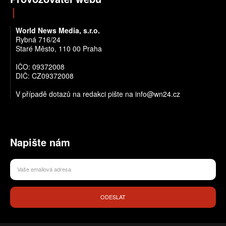
World News Media, s.r.o.
Rybná 716/24
Staré Město, 110 00 Praha
IČO: 09372008
DIČ: CZ09372008
V případě dotazů na redakci pište na info@wn24.cz
Napište nám
ODESLAT