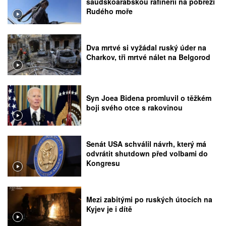
saúdskoarabskou rafinerii na pobřeží
Rudého moře
Dva mrtvé si vyžádal ruský úder na
Charkov, tři mrtvé nálet na Belgorod
Syn Joea Bidena promluvil o těžkém
boji svého otce s rakovinou
Senát USA schválil návrh, který má
odvrátit shutdown před volbami do
Kongresu
Mezi zabitými po ruských útocích na
Kyjev je i dítě