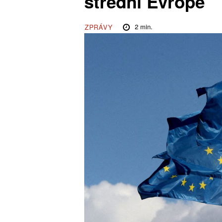
střední Evropě
2
min.
ZPRÁVY