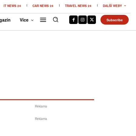
IT NEWS 24
CAR NEWS 24
TRAVEL NEWS 24
DALŠÍ WEBY
gazín
Více
Subscribe
Reklama
Reklama