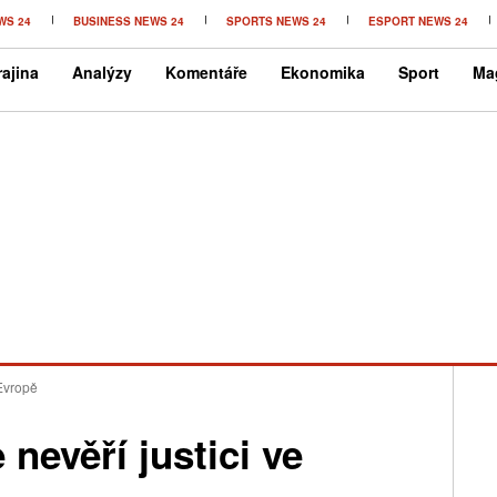
WS 24
BUSINESS NEWS 24
SPORTS NEWS 24
ESPORT NEWS 24
ajina
Analýzy
Komentáře
Ekonomika
Sport
Ma
 Evropě
nevěří justici ve