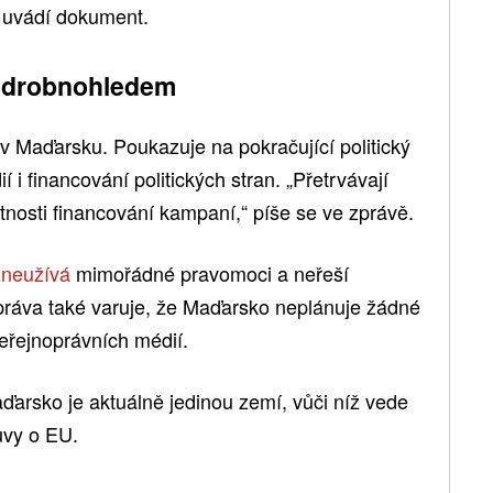
“ uvádí dokument.
 drobnohledem
v Maďarsku. Poukazuje na pokračující politický
í i financování politických stran. „Přetrvávají
tnosti financování kampaní,“ píše se ve zprávě.
zneužívá
mimořádné pravomoci a neřeší
práva také varuje, že Maďarsko neplánuje žádné
veřejnoprávních médií.
ďarsko je aktuálně jedinou zemí, vůči níž vede
uvy o EU.