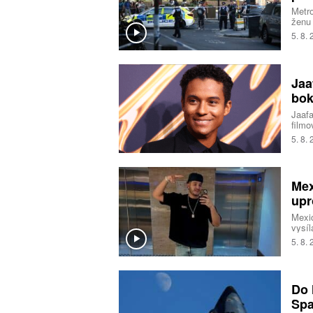
Metro
ženu
na mí
5. 8.
pacie
traum
souvi
Jaa
bok
Jaafa
filmo
Smith
5. 8.
tají.
Mex
upr
Mexic
vysíl
Tres 
5. 8.
Do 
Spa