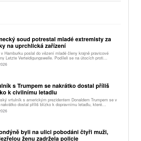
ecký soud potrestal mladé extremisty za
ky na uprchlická zařízení
v Hamburku poslal do vězení mladé členy krajně pravicové
ny Letzte Verteidigungswelle. Podíleli se na útocích proti
lickým zařízením a levicovým institucím. Tresty dosahují až pěti
 2026
ulník s Trumpem se nakrátko dostal příliš
zko k civilnímu letadlu
nský vrtulník s americkým prezidentem Donaldem Trumpem se v
 nakrátko dostal příliš blízko k dopravnímu letadlu, které
ovalo z washingtonského letiště Ronalda Reagana, uvedl dnes
 2026
cký Federální úřad pro letectví (FAA). Podle Bílého domu Trump
 v nebezpečí. Informuje o tom agentura Reuters, podle které i tak
ent vzbuzuje vážné otázky, proč bylo letadlu umožněno
rtovat. Národní úřad pro bezpečnost v dopravě (NTSB) zvažuje,
ondýně byli na ulici pobodáni čtyři muži,
i zahájí vyšetřování.
ezřelou ženu zadržela policie