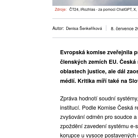
Zdroje:
ČT24, iRozhlas - za pomoci ChatGPT, X, 
Autor:
Denisa Šenkeříková
8. července 
Evropská komise zveřejnila p
členských zemích EU. Česká r
oblastech justice, ale dál zao
médií. Kritika míří také na S
Zpráva hodnotí soudní systémy,
institucí. Podle Komise Česká re
zvyšování odměn pro soudce a 
zpoždění zavedení systému e-sp
korupce u vysoce postavených 