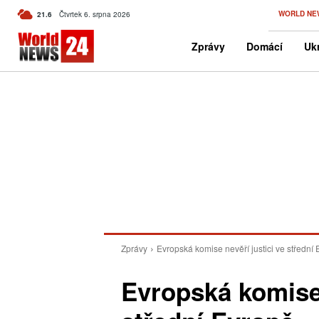
C
WORLD NE
21.6
Čtvrtek 6. srpna 2026
Czech
Zprávy
Domácí
Ukr
Zprávy
Evropská komise nevěří justici ve střední
Evropská komise 