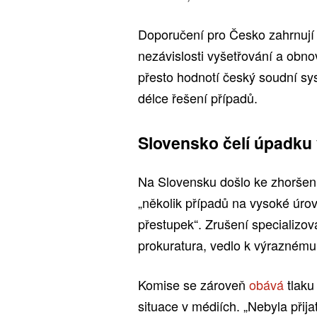
Doporučení pro Česko zahrnují d
nezávislosti vyšetřování a obno
přesto hodnotí český soudní sys
délce řešení případů.
Slovensko čelí úpadku 
Na Slovensku došlo ke zhoršení 
„několik případů na vysoké úrov
přestupek“. Zrušení specializov
prokuratura, vedlo k výraznému
Komise se zároveň
obává
tlaku
situace v médiích. „Nebyla přij