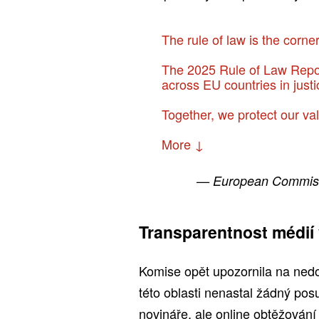
The rule of law is the corn
The 2025 Rule of Law Repor
across EU countries in just
Together, we protect our va
More ↓
— European Commis
Transparentnost médií
Komise opět upozornila na nedos
této oblasti nenastal žádný posu
novináře, ale online obtěžování