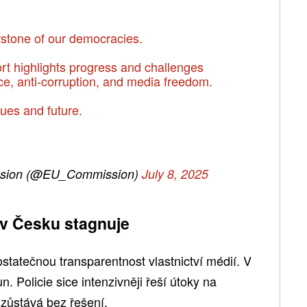
erstone of our democracies.
t highlights progress and challenges
ice, anti-corruption, and media freedom.
lues and future.
sion (@EU_Commission)
July 8, 2025
 v Česku stagnuje
tatečnou transparentnost vlastnictví médií. V
n. Policie sice intenzivněji řeší útoky na
 zůstává bez řešení.