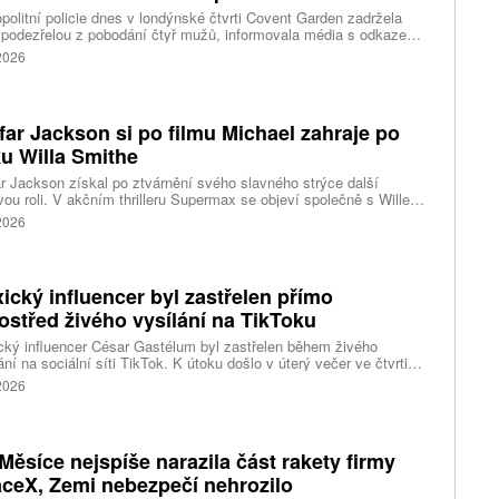
politní policie dnes v londýnské čtvrti Covent Garden zadržela
 podezřelou z pobodání čtyř mužů, informovala média s odkazem
stní úřady. Mluvčí londýnské záchranné služby uvedl, že čtyři
 2026
nti byli ošetřeni na místě a převezeni do nedalekého
acentra. Podle stanice Sky News se policie domnívá, že incident
sí s problémy s duševním zdravím.
far Jackson si po filmu Michael zahraje po
u Willa Smithe
r Jackson získal po ztvárnění svého slavného strýce další
vou roli. V akčním thrilleru Supermax se objeví společně s Willem
em a AnnaSophií Robb. Podrobnosti o jeho postavě zatím tvůrci
 2026
ický influencer byl zastřelen přímo
ostřed živého vysílání na TikToku
ký influencer César Gastélum byl zastřelen během živého
ání na sociální síti TikTok. K útoku došlo v úterý večer ve čtvrti
Ríos ve městě Culiacán na severu země.
 2026
Měsíce nejspíše narazila část rakety firmy
ceX, Zemi nebezpečí nehrozilo