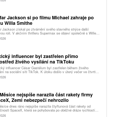
nti byli ošetřeni na místě a převezeni do nedalekého
acentra. Podle stanice Sky News se policie domnívá, že incident
sí s problémy s duševním zdravím.
far Jackson si po filmu Michael zahraje po
u Willa Smithe
r Jackson získal po ztvárnění svého slavného strýce další
vou roli. V akčním thrilleru Supermax se objeví společně s Willem
em a AnnaSophií Robb. Podrobnosti o jeho postavě zatím tvůrci
 2026
ický influencer byl zastřelen přímo
ostřed živého vysílání na TikToku
ký influencer César Gastélum byl zastřelen během živého
ání na sociální síti TikTok. K útoku došlo v úterý večer ve čtvrti
Ríos ve městě Culiacán na severu země.
 2026
Měsíce nejspíše narazila část rakety firmy
ceX, Zemi nebezpečí nehrozilo
síce dnes ráno nejspíše narazila čtyřtunová část rakety od
čnosti SpaceX, která se pohybovala po oběžné dráze rychlostí
ižně 2,43 kilometru za sekundu. Napsal to web stanice BBC, podle
 2026