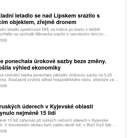
ismů. Jakmile se lodní doprava obnoví, mohou se tito nezvaní
jící dostat do přístavů po celém světě.
ladní letadlo se nad Lipskem srazilo s
ícím objektem, zřejmě dronem
dní letadlo společnosti DHL se krátce po startu z letiště
ko/Halle na východě Německa srazilo s neznámým letícím
tem. S odvoláním na své zdroje o tom dnes informovala agentura
 2026
rs. Podle ní letadlo následně nouzově přistálo na letišti v
veru. Podle německého listu Bild se nad letištěm pohyboval dron
pevněnou výbušninou. Také podle Bildu se dron s letadlem srazily.
ie ponechala úrokové sazby beze změny.
pšila výhled ekonomiky
ká centrální banka ponechala základní úrokovou sazbu na 5,25
nta. Současně zvýšila odhad hospodářského růstu, přestože zemi
ují dražší energie, nepříznivé počasí a další vývoj konfliktu na
 2026
kém východě.
 ruských úderech v Kyjevské oblasti
ynulo nejméně 15 lidí
ně 15 lidí zahynulo při ruských nočních úderech v Kyjevské
ti. V brovarském okresu bylo zabito devět lidí, v Buči čtyři lidé a
 člověk ve fastivském okrese, uvedl na platformě telegram šéf
 2026
vské vojenské správy Tymur Tkačenko. V Kyjevě zahynula jedna