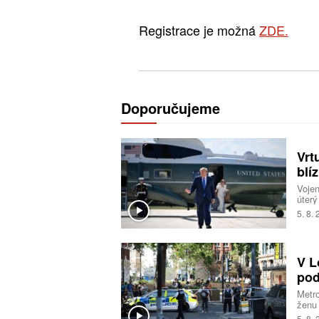
Registrace je možná
ZDE.
Doporučujeme
Vrt
blí
Voje
úterý
start
5. 8.
ameri
nebyl
incid
odsta
V L
jestl
pod
Metro
ženu
na mí
5. 8.