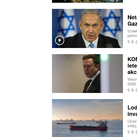
Net
Gaz
Izrae
potvr
Benja
5. 8.
izrae
odzbr
KOM
let
akc
Vesm
2002 
teď a
5. 8.
karty
přiše
Lod
inv
Uzav
státy
1 500
5. 8.
aby s