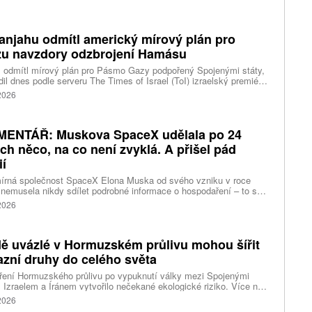
anjahu odmítl americký mírový plán pro
u navzdory odzbrojení Hamásu
l odmítl mírový plán pro Pásmo Gazy podpořený Spojenými státy,
dil dnes podle serveru The Times of Israel (ToI) izraelský premiér
min Netanjahu. Učinil tak i přesto, že mu bylo zaručeno, že k
 2026
lskému stažení z palestinského území dojde až po úplném
ojení teroristického hnutí Hamás.
ENTÁŘ: Muskova SpaceX udělala po 24
ech něco, na co není zvyklá. A přišel pád
ií
írná společnost SpaceX Elona Muska od svého vzniku v roce
nemusela nikdy sdílet podrobné informace o hospodaření – to se
le změnilo. Jelikož firma vstoupila na burzu, musela poprvé odkrýt
 2026
. A i když jsou výsledky na poměry SpaceX solidní, na burze
l výprodej. Proč?
ě uvázlé v Hormuzském průlivu mohou šířit
azní druhy do celého světa
ření Hormuzského průlivu po vypuknutí války mezi Spojenými
, Izraelem a Íránem vytvořilo nečekané ekologické riziko. Více než
 obchodních lodí zůstalo měsíce stát na místě, což umožnilo,
 2026
e jejich trupy pokryly rozsáhlými společenstvy mořských