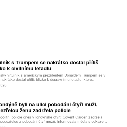
ulník s Trumpem se nakrátko dostal příliš
zko k civilnímu letadlu
nský vrtulník s americkým prezidentem Donaldem Trumpem se v
 nakrátko dostal příliš blízko k dopravnímu letadlu, které
ovalo z washingtonského letiště Ronalda Reagana, uvedl dnes
 2026
cký Federální úřad pro letectví (FAA). Podle Bílého domu Trump
 v nebezpečí. Informuje o tom agentura Reuters, podle které i tak
ent vzbuzuje vážné otázky, proč bylo letadlu umožněno
rtovat. Národní úřad pro bezpečnost v dopravě (NTSB) zvažuje,
ondýně byli na ulici pobodáni čtyři muži,
i zahájí vyšetřování.
ezřelou ženu zadržela policie
politní policie dnes v londýnské čtvrti Covent Garden zadržela
 podezřelou z pobodání čtyř mužů, informovala média s odkazem
stní úřady. Mluvčí londýnské záchranné služby uvedl, že čtyři
 2026