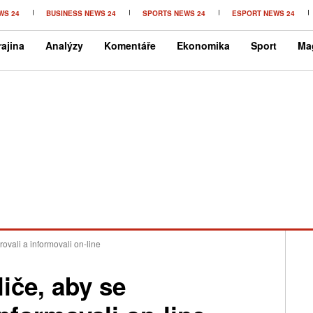
WS 24
BUSINESS NEWS 24
SPORTS NEWS 24
ESPORT NEWS 24
ajina
Analýzy
Komentáře
Ekonomika
Sport
Ma
rovali a informovali on-line
liče, aby se