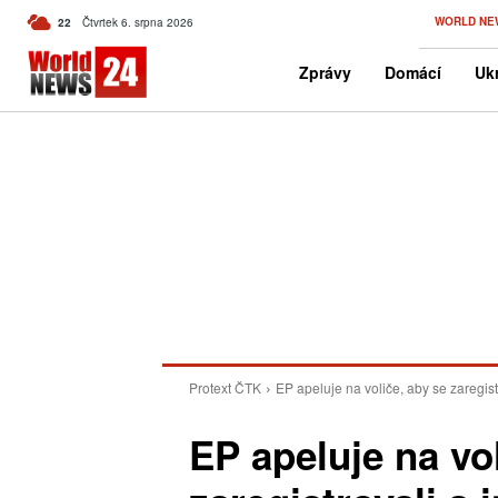
C
WORLD NE
22
Čtvrtek 6. srpna 2026
Czech
Zprávy
Domácí
Ukr
Protext ČTK
EP apeluje na voliče, aby se zaregist
EP apeluje na vo