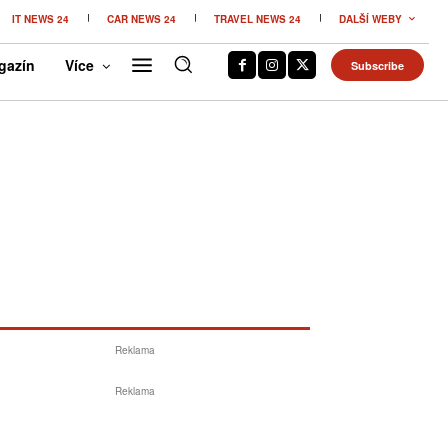
IT NEWS 24
CAR NEWS 24
TRAVEL NEWS 24
DALŠÍ WEBY
gazín
Více
Subscribe
Reklama
Reklama