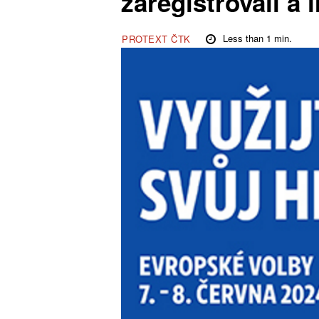
zaregistrovali a 
Less than 1
min.
PROTEXT ČTK