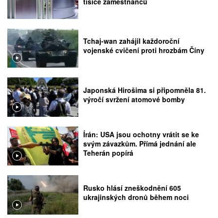
tisíce zaměstnanců
Tchaj-wan zahájil každoroční
vojenské cvičení proti hrozbám Číny
Japonská Hirošima si připomněla 81.
výročí svržení atomové bomby
Írán: USA jsou ochotny vrátit se ke
svým závazkům. Přímá jednání ale
Teherán popírá
Rusko hlásí zneškodnění 605
ukrajinských dronů během noci