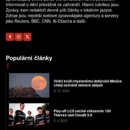
informovat o dění převážně ze zahraničí. Hlavní rubrikou jsou
Zprávy, kam redaktoři denně píší články v lokálním jazyce.
Zdroje jsou největší světové zpravodajské agentury a servery
jako Reuters, BBC, CNN, Al-Džazíra a další.
Populární články
Vědci kvůli chystanému dobývání Měsíce
chtějí ochránit některé oblasti
9. 12. 2023
Play-off LCS začíná vítězstvím 100
Thieves nad Cloud9 3:0
5. 4. 2022