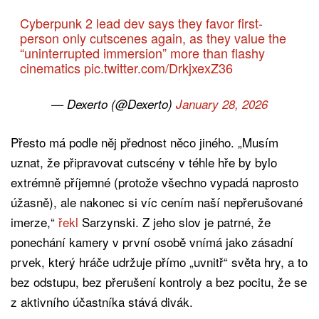
Cyberpunk 2 lead dev says they favor first-
person only cutscenes again, as they value the
“uninterrupted immersion” more than flashy
cinematics
pic.twitter.com/DrkjxexZ36
— Dexerto (@Dexerto)
January 28, 2026
Přesto má podle něj přednost něco jiného. „Musím
uznat, že připravovat cutscény v téhle hře by bylo
extrémně příjemné (protože všechno vypadá naprosto
úžasně), ale nakonec si víc cením naší nepřerušované
imerze,“
řekl
Sarzynski. Z jeho slov je patrné, že
ponechání kamery v první osobě vnímá jako zásadní
prvek, který hráče udržuje přímo „uvnitř“ světa hry, a to
bez odstupu, bez přerušení kontroly a bez pocitu, že se
z aktivního účastníka stává divák.