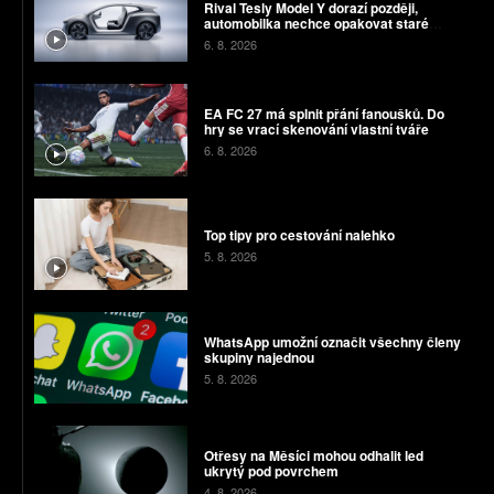
Rival Tesly Model Y dorazí později,
automobilka nechce opakovat staré
chyby
6. 8. 2026
EA FC 27 má splnit přání fanoušků. Do
hry se vrací skenování vlastní tváře
6. 8. 2026
Top tipy pro cestování nalehko
5. 8. 2026
WhatsApp umožní označit všechny členy
skupiny najednou
5. 8. 2026
Otřesy na Měsíci mohou odhalit led
ukrytý pod povrchem
4. 8. 2026