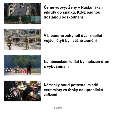
Černé vdovy: Ženy v Rusku lákají
rekruty do sňatků. Když padnou,
dostanou odškodnění
V Libanonu zahynuli dva izraelští
vojáci, čtyři byli vážně zraněni
Na německém letišti byl nalezen dron
s výbušninami
Německý soud potrestal mladé
extremisty za útoky na uprchlická
zařízení
Reklama