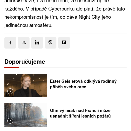
autorské vize, i za cenu toho, že neosloví úplně
každého. V případě Cyberpunku ale platí, že právě tato
nekompromisnost je tím, co dává Night City jeho
jedinečnou atmosféru.
Doporučujeme
Ester Geislerová odkrývá rodinný
příběh svého otce
Ohnivý mrak nad Francií může
usnadnit šíření lesních požárů