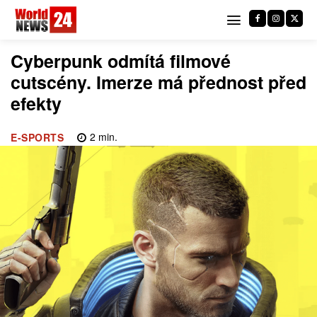
Cyberpunk odmítá filmové
cutscény. Imerze má přednost před
efekty
2
min.
E-SPORTS