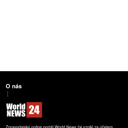
O nás
Zpravodajský online portál World News 24 vznikl za účelem