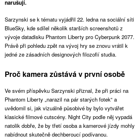
narušují.
Sarzynski se k tématu vyjádřil 22. ledna na sociální síti
BlueSky, kde sdílel několik starších screenshotů z
vývoje datadisku Phantom Liberty pro Cyberpunk 2077.
Právě při pohledu zpět na vývoj hry se znovu vrátil k
jedné ze zásadních designových filozofií studia.
Proč kamera zůstává v první osobě
Ve svém příspěvku Sarzynski přiznal, že při práci na
Phantom Liberty „narazil na pár starých fotek“ a
uvědomil si, jak vizuálně působivé by bylo vytvářet
klasické filmové cutscény. Night City podle něj vypadá
natolik dobře, že by třetí osoba a kamerové jízdy mohly
nabídnout skutečně dechberoucí podívanou.