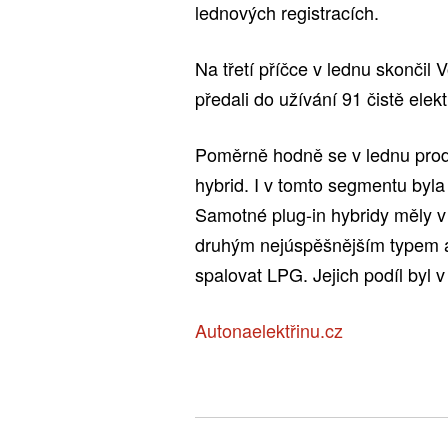
lednových registracích.
Na třetí příčce v lednu skončil
předali do užívání 91 čistě elekt
Poměrně hodně se v lednu prod
hybrid. I v tomto segmentu byl
Samotné plug-in hybridy měly v l
druhým nejúspěšnějším typem al
spalovat LPG. Jejich podíl byl 
Autonaelektřinu.cz