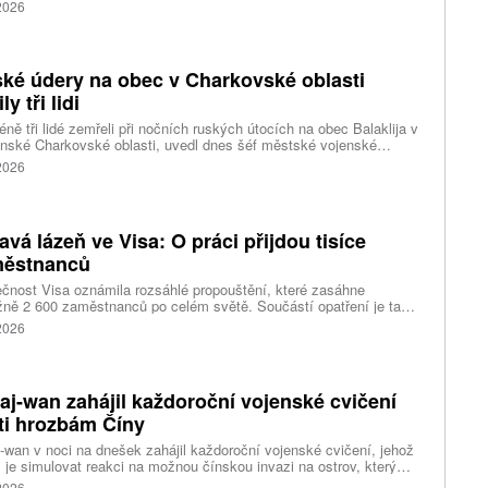
tura Reuters s odkazem na konžské úřady.
 2026
ké údery na obec v Charkovské oblasti
ly tři lidi
ně tři lidé zemřeli při nočních ruských útocích na obec Balaklija v
inské Charkovské oblasti, uvedl dnes šéf městské vojenské
y Vitalij Karabanov. Ukrajinské letectvo ráno oznámilo, že Rusko
 2026
i útočilo na Ukrajinu čtyřmi střelami a 101 bezpilotními letouny,
mž obrana zneškodnila 66 dronů. Informuje také o zásazích 18
 neupřesněných míst 29 ruskými drony a jednou střelou.
avá lázeň ve Visa: O práci přijdou tisíce
ěstnanců
čnost Visa oznámila rozsáhlé propouštění, které zasáhne
ižně 2 600 zaměstnanců po celém světě. Součástí opatření je také
ní 320 pracovních míst v kalifornském Foster City, kde firma
 2026
ozuje významné technologické centrum. Vyplývá to z dokumentů
ožených úřadům státu Kalifornie.
aj-wan zahájil každoroční vojenské cvičení
ti hrozbám Číny
-wan v noci na dnešek zahájil každoroční vojenské cvičení, jehož
 je simulovat reakci na možnou čínskou invazi na ostrov, který
ng pokládá za součást svého území. Desetidenní manévry se
 2026