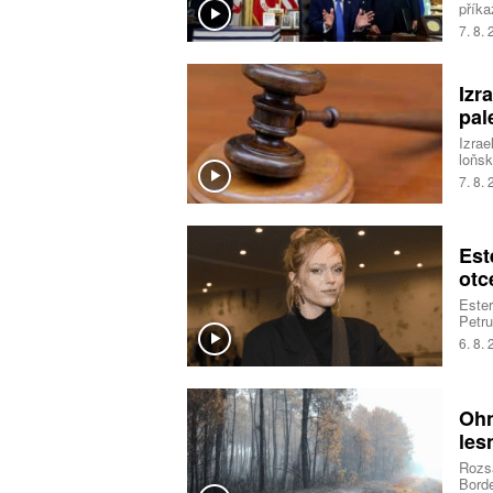
příka
na úz
7. 8.
Nejvy
Izr
pal
Izrae
loňsk
okupo
7. 8.
jedna
Est
otc
Ester
Petru
sestr
6. 8.
vřelo
Ohn
les
Rozsá
Borde