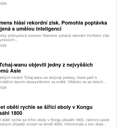
itisíce lidí a nevylučují ani další rozšiřování bezpečnostních
 2026
ení. Hasiči zároveň čelí neobvyklému jevu, který podle nich
ci výrazně komplikuje. Nad požáry se totiž vytvořily takzvané
umulonimby, tedy oblaka vznikající přímo působením intenzivního
.
mens hlásí rekordní zisk. Pomohla poptávka
jená s umělou inteligencí
ký průmyslový koncern Siemens vykázal rekordní čtvrtletní zisk
slových...
 2026
Tchaj-wanu objevili jedny z nejvyšších
omů Asie
ehlých horách Tchaj-wanu se ukrývají pralesy, které patří k
ennějším lesním ekosystémům na světě. Vědcům se po letech
ného pátrání podařilo objevit jedli tchajwanskou vysokou 84,1
 2026
, která je dnes považována za nejvyšší známý strom ve
dní Asii. Výzkum zároveň odhalil rozsáhlé porosty obřích stromů
ořádnou schopností ukládat uhlík.
et obětí rychle se šířící eboly v Kongu
sáhl 1800
 obětí rychle se šířící eboly v Kongu přesáhl 1800, zatímco počet
zených případů vzrostl na téměř 4000. Informovala o tom dnes