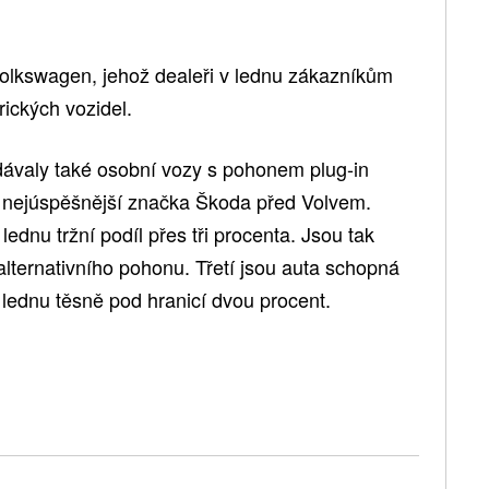
 Volkswagen, jehož dealeři v lednu zákazníkům
rických vozidel.
ávaly také osobní vozy s pohonem plug-in
a nejúspěšnější značka Škoda před Volvem.
ednu tržní podíl přes tři procenta. Jsou tak
ternativního pohonu. Třetí jsou auta schopná
v lednu těsně pod hranicí dvou procent.