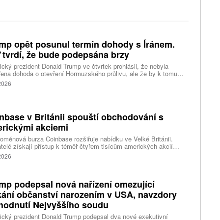
mp opět posunul termín dohody s Íránem.
 tvrdí, že bude podepsána brzy
cký prezident Donald Trump ve čtvrtek prohlásil, že nebyla
ena dohoda o otevření Hormuzského průlivu, ale že by k tomu
 dojít brzy. Írán je mezitím nadosah dohody o tranzitu v úžině
 2026
ánem, která může pro Trumpa představovat problém.
nbase v Británii spouští obchodování s
rickými akciemi
oměnová burza Coinbase rozšiřuje nabídku ve Velké Británii.
telé získají přístup k téměř čtyřem tisícům amerických akcií
 v aplikaci, ve které spravují kryptoměny a běžné peníze.
 2026
mp podepsal nová nařízení omezující
kání občanství narozením v USA, navzdory
hodnutí Nejvyššího soudu
cký prezident Donald Trump podepsal dva nové exekutivní