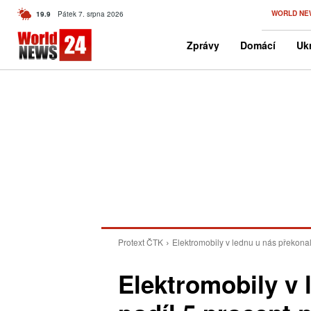
C
WORLD NE
19.9
Pátek 7. srpna 2026
Czech
Zprávy
Domácí
Ukr
Protext ČTK
Elektromobily v lednu u nás překonal
Elektromobily v 