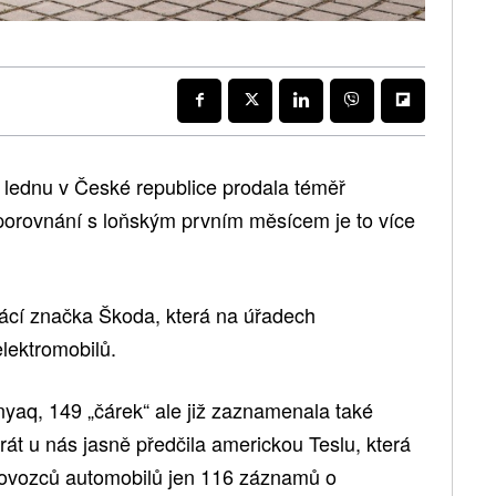
lednu v České republice prodala téměř
 porovnání s loňským prvním měsícem je to více
cí značka Škoda, která na úřadech
lektromobilů.
yaq, 149 „čárek“ ale již zaznamenala také
rát u nás jasně předčila americkou Teslu, která
u dovozců automobilů jen 116 záznamů o