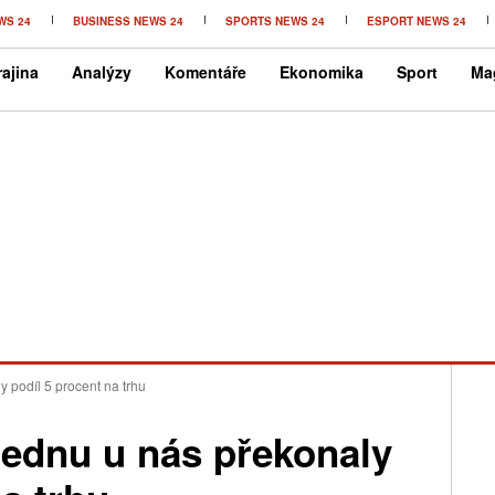
WS 24
BUSINESS NEWS 24
SPORTS NEWS 24
ESPORT NEWS 24
ajina
Analýzy
Komentáře
Ekonomika
Sport
Ma
y podíl 5 procent na trhu
lednu u nás překonaly