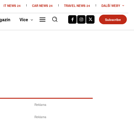
IT NEWS 24
CAR NEWS 24
TRAVEL NEWS 24
DALŠÍ WEBY
gazín
Více
Subscribe
Reklama
Reklama