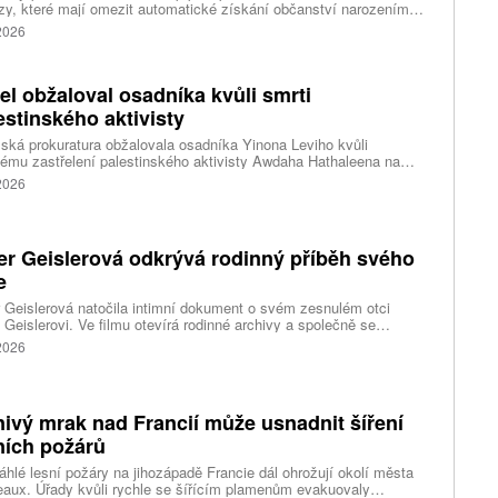
zy, které mají omezit automatické získání občanství narozením
emí Spojených států. Přichází s nimi jen několik týdnů poté, co
 2026
šší soud odmítl jeho předchozí pokus.
ael obžaloval osadníka kvůli smrti
estinského aktivisty
lská prokuratura obžalovala osadníka Yinona Leviho kvůli
ému zastřelení palestinského aktivisty Awdaha Hathaleena na
vaném Západním břehu Jordánu. Levi vinu odmítá a tvrdí, že
 2026
l v sebeobraně.
er Geislerová odkrývá rodinný příběh svého
e
 Geislerová natočila intimní dokument o svém zesnulém otci
 Geislerovi. Ve filmu otevírá rodinné archivy a společně se
ou Aňou skládá portrét talentovaného muže, který měl v sobě
 2026
st i temnější stránku.
ivý mrak nad Francií může usnadnit šíření
ních požárů
hlé lesní požáry na jihozápadě Francie dál ohrožují okolí města
aux. Úřady kvůli rychle se šířícím plamenům evakuovaly