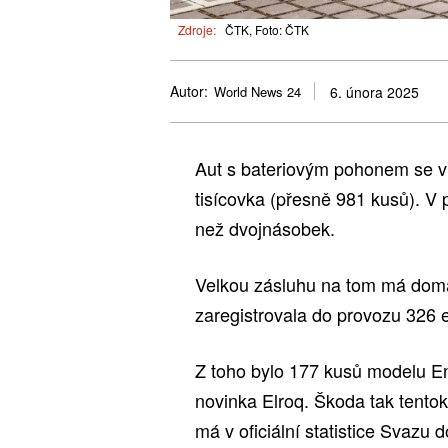
Zdroje:
ČTK, Foto: ČTK
Autor:
World News 24
6. února 2025
Aut s bateriovým pohonem se v 
tisícovka (přesně 981 kusů). V
než dvojnásobek.
Velkou zásluhu na tom má domá
zaregistrovala do provozu 326 e
Z toho bylo 177 kusů modelu En
novinka Elroq. Škoda tak tentok
má v oficiální statistice Svaz