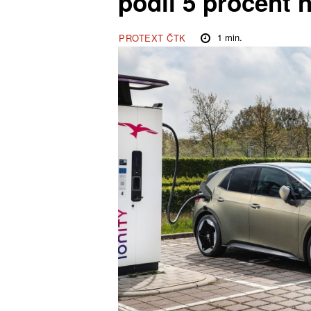
podíl 5 procent 
1
min.
PROTEXT ČTK