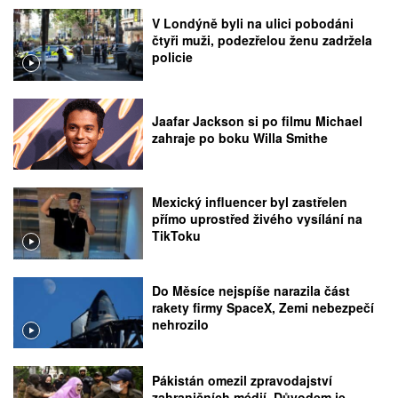
V Londýně byli na ulici pobodáni
čtyři muži, podezřelou ženu zadržela
policie
Jaafar Jackson si po filmu Michael
zahraje po boku Willa Smithe
Mexický influencer byl zastřelen
přímo uprostřed živého vysílání na
TikToku
Do Měsíce nejspíše narazila část
rakety firmy SpaceX, Zemi nebezpečí
nehrozilo
Pákistán omezil zpravodajství
zahraničních médií. Důvodem je