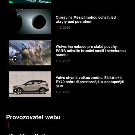
Otřesy na Měsíci mohou odhalit led
ukrytý pod povrchem
4. 8. 2026
Wolverine nebude pro slabé povahy.
ESRB odhalilo brutální násilí i nečekanou
nahotu
4. 8. 2026
Volvo chystá velkou změnu. Elektrické
EX40 nahradí prostornější a dostupnější
SUV
4. 8. 2026
Provozovatel webu