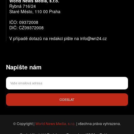
World News Media, s.r.o.
Rybná 716/24
Staré Město, 110 00 Praha
IČO: 09372008
DIČ: CZ09372008
V případě dotazů na redakci pište na info@wn24.cz
Napište nám
ODESLAT
© Copyright |
World News Media, s.r.o.
| všechna práva vyhrazena.