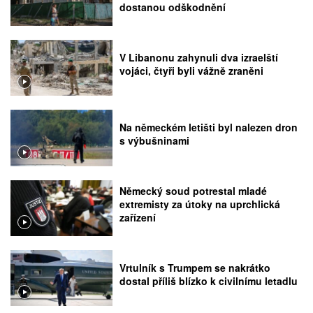
dostanou odškodnění
V Libanonu zahynuli dva izraelští
vojáci, čtyři byli vážně zraněni
Na německém letišti byl nalezen dron
s výbušninami
Německý soud potrestal mladé
extremisty za útoky na uprchlická
zařízení
Vrtulník s Trumpem se nakrátko
dostal příliš blízko k civilnímu letadlu