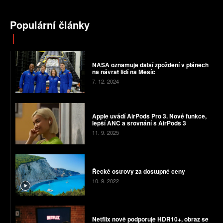
Populární články
NASA oznamuje další zpoždění v plánech
na návrat lidí na Měsíc
7. 12. 2024
Apple uvádí AirPods Pro 3. Nové funkce,
lepší ANC a srovnání s AirPods 3
11. 9. 2025
Řecké ostrovy za dostupné ceny
10. 9. 2022
Netflix nově podporuje HDR10+, obraz se