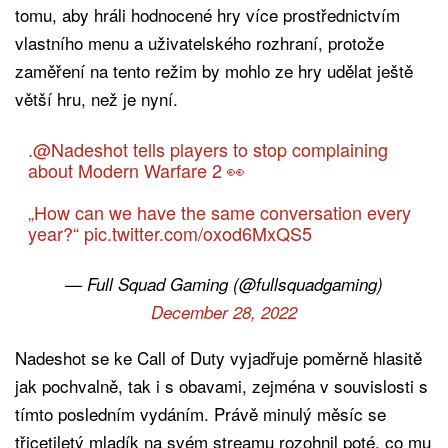
tomu, aby hráli hodnocené hry více prostřednictvím
vlastního menu a uživatelského rozhraní, protože
zaměření na tento režim by mohlo ze hry udělat ještě
větší hru, než je nyní.
.
@Nadeshot
tells players to stop complaining
about Modern Warfare 2 👀
„How can we have the same conversation every
year?“
pic.twitter.com/oxod6MxQS5
— Full Squad Gaming (@fullsquadgaming)
December 28, 2022
Nadeshot se ke Call of Duty vyjadřuje poměrně hlasitě
jak pochvalně, tak i s obavami, zejména v souvislosti s
tímto posledním vydáním. Právě minulý měsíc se
třicetiletý mladík na svém streamu rozohnil poté, co mu