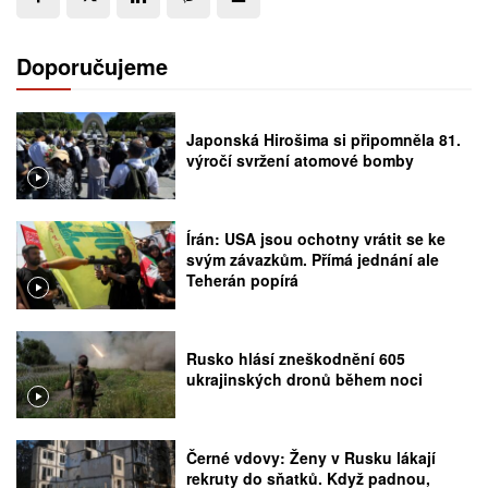
Doporučujeme
Japonská Hirošima si připomněla 81.
výročí svržení atomové bomby
Írán: USA jsou ochotny vrátit se ke
svým závazkům. Přímá jednání ale
Teherán popírá
Rusko hlásí zneškodnění 605
ukrajinských dronů během noci
Černé vdovy: Ženy v Rusku lákají
rekruty do sňatků. Když padnou,