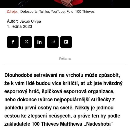
Zdroje:
Dotesports, Twitter, YouTube, Foto: 100 Thieves
Autor:
Jakub Chrpa
1. ledna 2023
Reklama
Dlouhodobé setrvávání na vrcholu může způsobit,
že k vám lidé budou více kritičtí, ať už jste hvězdný
esportový hráč, špičková esportová organizace,
nebo dokonce tvůrce nejpopulárnější střílečky z
pohledu první osoby na světě. Někdy je jedinou
cestou ke zlepšení neúspěch, a právě ten by podle
zakladatele 100 Thieves Matthewa „Nadeshota“