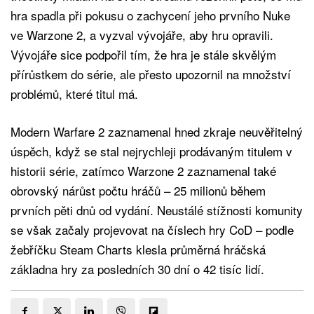
hra spadla při pokusu o zachycení jeho prvního Nuke
ve Warzone 2, a vyzval vývojáře, aby hru opravili.
Vývojáře sice podpořil tím, že hra je stále skvělým
přírůstkem do série, ale přesto upozornil na množství
problémů, které titul má.
Modern Warfare 2 zaznamenal hned zkraje neuvěřitelný
úspěch, když se stal nejrychleji prodávaným titulem v
historii série, zatímco Warzone 2 zaznamenal také
obrovský nárůst počtu hráčů – 25 milionů během
prvních pěti dnů od vydání. Neustálé stížnosti komunity
se však začaly projevovat na číslech hry CoD – podle
žebříčku Steam Charts klesla průměrná hráčská
základna hry za posledních 30 dní o 42 tisíc lidí.