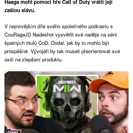
Haaga mohl pomoci hře Call of Duty vrátit její
zašlou slávu.
V nejnovějším díle svého společného podcastu s
CouRageJD Nadeshot vysvětlil své naděje na sérii
špatných titulů CoD. Dodal, jak by to mohlo být
prospěšné. Vývojáři by tak museli přeorientovat své
úsilí na zlepšení produktu.