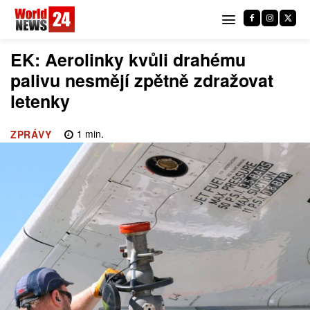
EK: Aerolinky kvůli drahému
palivu nesmějí zpětně zdražovat
letenky
1
min.
ZPRÁVY