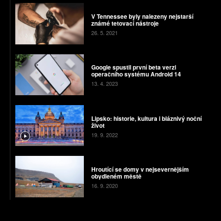
V Tennessee byly nalezeny nejstarší
známé tetovací nástroje
26. 5. 2021
Google spustil první beta verzi
operačního systému Android 14
13. 4. 2023
Lipsko: historie, kultura i bláznivý noční
život
19. 9. 2022
Hroutící se domy v nejsevernějším
obydleném městě
16. 9. 2020