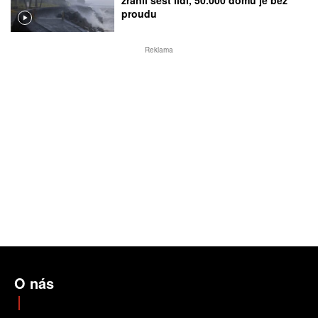
proudu
Reklama
O nás