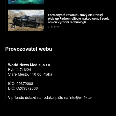
Ford chystá revoluci. Nový elektrický
pick-up Fathom slibuje nízkou cenu i zcela
novou výrobní technologii
7. 8. 2026
Provozovatel webu
World News Media, s.r.o.
Rybná 716/24
Staré Město, 110 00 Praha
IČO: 09372008
DIČ: CZ09372008
V případě dotazů na redakci pište na info@wn24.cz