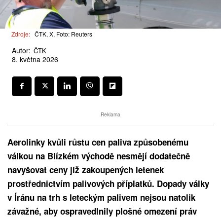
Zdroje:
ČTK, X, Foto: Reuters
Autor:
ČTK
8. května 2026
Reklama
Aerolinky kvůli růstu cen paliva způsobenému
válkou na Blízkém východě nesmějí dodatečně
navyšovat ceny již zakoupených letenek
prostřednictvím palivových příplatků. Dopady války
v Íránu na trh s leteckým palivem nejsou natolik
závažné, aby ospravedlnily plošné omezení práv