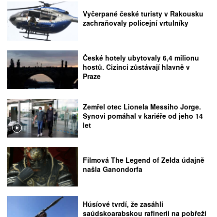
Vyčerpané české turisty v Rakousku
zachraňovaly policejní vrtulníky
České hotely ubytovaly 6,4 milionu
hostů. Cizinci zůstávají hlavně v
Praze
Zemřel otec Lionela Messiho Jorge.
Synovi pomáhal v kariéře od jeho 14
let
Filmová The Legend of Zelda údajně
našla Ganondorfa
Húsíové tvrdí, že zasáhli
saúdskoarabskou rafinerii na pobřeží