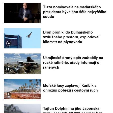
Tisza nominovala na maďarského
prezidenta bývalého šéfa nejvyššího
soudu
Dron pronikl do bulharského
vzdušného prostoru, explodoval
kilometr od plynovodu
Ukrajinské drony opět zaútočily na
ruské rafinérie, úřady informují o
raněných
Mořské řasy zaplavují Karibik a
ohrožují pobřeží i cestovní ruch
Tajfun Dolphin na jihu Japonska
zranil šest lidí, 50.000 domů je bez