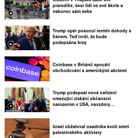
prarodiče, šest lidí ve své škole a
nakonec sám sebe
Trump opět posunul termín dohody s
Íránem. Teď tvrdí, že bude
podepsána brzy
Coinbase v Británii spouští
obchodování s americkými akciemi
Trump podepsal nová nařízení
omezující získání občanství
narozením v USA, navzdory
rozhodnutí Nejvyššího soudu
Izrael obžaloval osadníka kvůli smrti
palestinského aktivisty