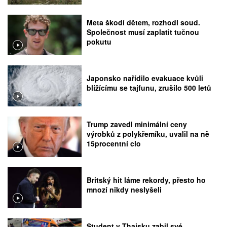
Meta škodí dětem, rozhodl soud.
Společnost musí zaplatit tučnou
pokutu
Japonsko nařídilo evakuace kvůli
blížícímu se tajfunu, zrušilo 500 letů
Trump zavedl minimální ceny
výrobků z polykřemíku, uvalil na ně
15procentní clo
Britský hit láme rekordy, přesto ho
mnozí nikdy neslyšeli
Student v Thajsku zabil své