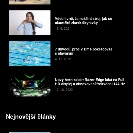
Vědci tvrdí, že našli nástroj, jak se
okamžitě zbavit škytavky
19. 6. 2021
7 důvodů, proč v zimě pokračovat
s plaváním
4. 11. 2022
Nový herní tablet Razer Edge láká na Full
HD displej a obnovovací frekvenci 144 Hz
17. 10. 2022
Nejnovější články