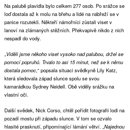
Na palubě plavidla bylo celkem 277 osob. Po srážce se
loď dostala až k molu na břehu a lidé na nábřeží se v
panice rozutekli. Někteří námořníci zůstali viset v
lanoví na zlámaných stěžních. Překvapivě nikdo z nich
nespadl do vody.
„
Viděli jsme někoho viset vysoko nad palubou, držel se
pomocí popruhů. Trvalo to asi 15 minut, než se k němu
,“ popsala situaci svědkyně Lily Katz,
dostala pomoc
která sledovala západ slunce spolu se svou
kamarádkou Sydney Neidell. Obě viděly srážku na
vlastní oči.
Další svědek, Nick Corso, chtěl pořídit fotografii lodi na
pozadí mostu při západu slunce. V tom se ozvalo
hlasité prasknutí, připomínající lámání větví. „
Najednou