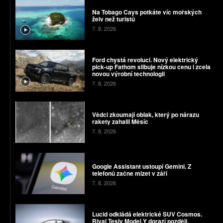
Na Tobago Cays potkáte víc mořských
želv než turistů
7. 8. 2026
Ford chystá revoluci. Nový elektrický
pick-up Fathom slibuje nízkou cenu i zcela
novou výrobní technologii
7. 8. 2026
Vědci zkoumají oblak, který po nárazu
rakety zahalil Měsíc
7. 8. 2026
Google Assistant ustoupí Gemini. Z
telefonů začne mizet v září
7. 8. 2026
Lucid odkládá elektrické SUV Cosmos.
Rival Tesly Model Y dorazí později,