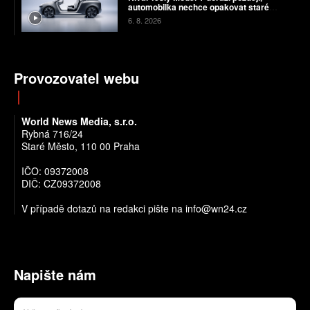
automobilka nechce opakovat staré
chyby
6. 8. 2026
Provozovatel webu
World News Media, s.r.o.
Rybná 716/24
Staré Město, 110 00 Praha
IČO: 09372008
DIČ: CZ09372008
V případě dotazů na redakci pište na info@wn24.cz
Napište nám