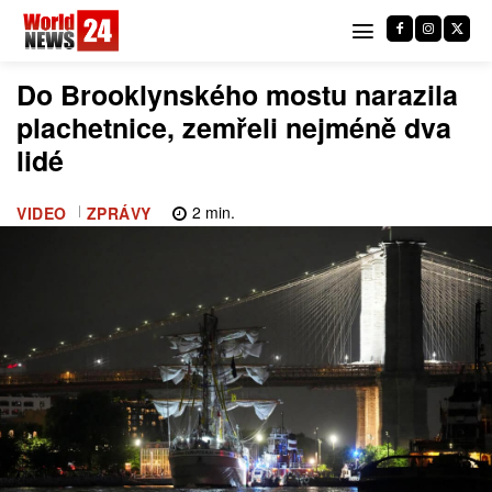
Do Brooklynského mostu narazila
plachetnice, zemřeli nejméně dva
lidé
2
min.
VIDEO
ZPRÁVY