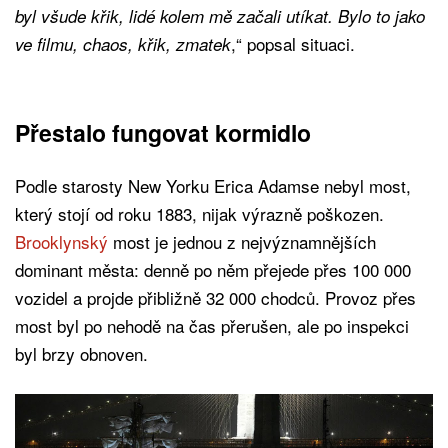
byl všude křik, lidé kolem mě začali utíkat. Bylo to jako
,“ popsal situaci.
ve filmu, chaos, křik, zmatek
Přestalo fungovat kormidlo
Podle starosty New Yorku Erica Adamse nebyl most,
který stojí od roku 1883, nijak výrazně poškozen.
Brooklynský
most je jednou z nejvýznamnějších
dominant města: denně po něm přejede přes 100 000
vozidel a projde přibližně 32 000 chodců. Provoz přes
most byl po nehodě na čas přerušen, ale po inspekci
byl brzy obnoven.