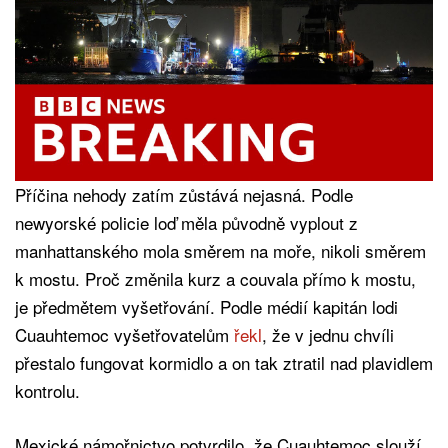
Příčina nehody zatím zůstává nejasná. Podle
newyorské policie loď měla původně vyplout z
manhattanského mola směrem na moře, nikoli směrem
k mostu. Proč změnila kurz a couvala přímo k mostu,
je předmětem vyšetřování. Podle médií kapitán lodi
Cuauhtemoc vyšetřovatelům
řekl
, že v jednu chvíli
přestalo fungovat kormidlo a on tak ztratil nad plavidlem
kontrolu.
Mexické námořnictvo potvrdilo, že Cuauhtemoc slouží