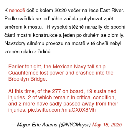
K
nehodě
došlo kolem 20:20 večer na řece East River.
Podle svědků se loď náhle začala pohybovat zpět
směrem k mostu. Tři vysoké stěžně narazily do spodní
části mostní konstrukce a jeden po druhém se zlomily.
Navzdory silnému provozu na mostě v té chvíli nebyl
zraněn nikdo z řidičů.
Earlier tonight, the Mexican Navy tall ship
Cuauhtémoc lost power and crashed into the
Brooklyn Bridge.
At this time, of the 277 on board, 19 sustained
injuries, 2 of which remain in critical condition,
and 2 more have sadly passed away from their
injuries.
pic.twitter.com/mlaCX0X8Mh
— Mayor Eric Adams (@NYCMayor)
May 18, 2025