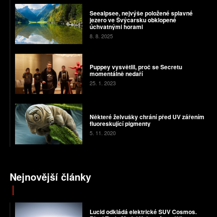
Seealpsee, nejvýše položené splavné
jezero ve Švýcarsku obklopené
úchvatnými horami
8. 8. 2025
Puppey vysvětlil, proč se Secretu
momentálně nedaří
25. 1. 2023
Některé želvušky chrání před UV zářením
fluoreskující pigmenty
5. 11. 2020
Nejnovější články
Lucid odkládá elektrické SUV Cosmos.