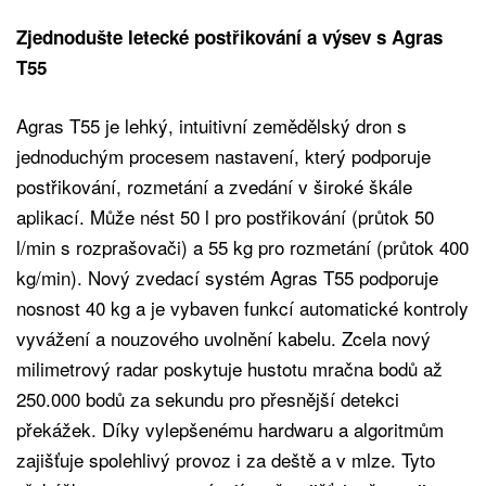
Zjednodušte letecké postřikování a výsev s Agras
T55
Agras T55 je lehký, intuitivní zemědělský dron s
jednoduchým procesem nastavení, který podporuje
postřikování, rozmetání a zvedání v široké škále
aplikací. Může nést 50 l pro postřikování (průtok 50
l/min s rozprašovači) a 55 kg pro rozmetání (průtok 400
kg/min). Nový zvedací systém Agras T55 podporuje
nosnost 40 kg a je vybaven funkcí automatické kontroly
vyvážení a nouzového uvolnění kabelu. Zcela nový
milimetrový radar poskytuje hustotu mračna bodů až
250.000 bodů za sekundu pro přesnější detekci
překážek. Díky vylepšenému hardwaru a algoritmům
zajišťuje spolehlivý provoz i za deště a v mlze. Tyto