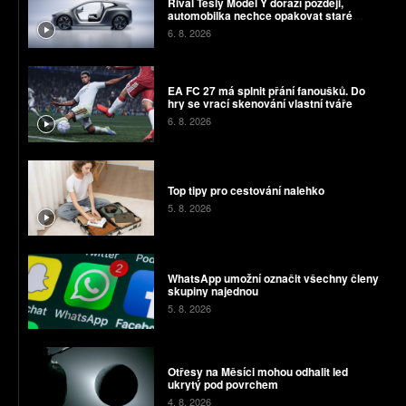
Rival Tesly Model Y dorazí později,
automobilka nechce opakovat staré
chyby
6. 8. 2026
EA FC 27 má splnit přání fanoušků. Do
hry se vrací skenování vlastní tváře
6. 8. 2026
Top tipy pro cestování nalehko
5. 8. 2026
WhatsApp umožní označit všechny členy
skupiny najednou
5. 8. 2026
Otřesy na Měsíci mohou odhalit led
ukrytý pod povrchem
4. 8. 2026