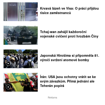
Krvavá lázeň ve Visa: O práci přijdou
tisíce zaměstnanců
Tchaj-wan zahájil každoroční
vojenské cvičení proti hrozbám Číny
Japonská Hirošima si připomněla 81.
výročí svržení atomové bomby
Írán: USA jsou ochotny vrátit se ke
svým závazkům. Přímá jednání ale
Teherán popírá
Reklama