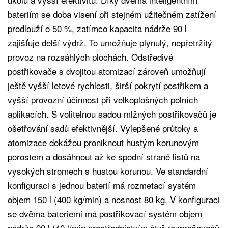
bateriím se doba visení při stejném užitečném zatížení
prodlouží o 50 %, zatímco kapacita nádrže 90 l
zajišťuje delší výdrž. To umožňuje plynulý, nepřetržitý
provoz na rozsáhlých plochách. Odstředivé
postřikovače s dvojitou atomizací zároveň umožňují
ještě vyšší letové rychlosti, širší pokrytí postřikem a
vyšší provozní účinnost při velkoplošných polních
aplikacích. S volitelnou sadou mlžných postřikovačů je
ošetřování sadů efektivnější. Vylepšené průtoky a
atomizace dokážou proniknout hustým korunovým
porostem a dosáhnout až ke spodní straně listů na
vysokých stromech s hustou korunou. Ve standardní
konfiguraci s jednou baterií má rozmetací systém
objem 150 l (400 kg/min) a nosnost 80 kg. V konfiguraci
se dvěma bateriemi má postřikovací systém objem
nádrže 90 l (40 l/min prostřednictvím čtyř rozprašovačů