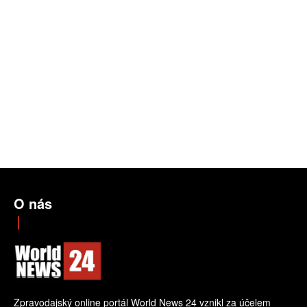
O nás
Zpravodajský online portál World News 24 vznikl za účelem