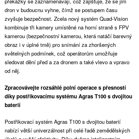
překážky se zaznamenávají, což zajišťuje, že se jim
dron v budoucnu vyhne, čímž se postupem času
zvyšuje bezpečnost. Zcela nový systém Quad-Vision
kombinuje tři kamery umístěné na horní straně s FPV
kamerou (bezpečnostní kamerou, která natáčí barevný
obraz i v úplné tmě) pro snímání za zhoršených
světelných podmínek, což operátorům umožňuje
sledovat dění před a za dronem a také vlevo a vpravo
od něj.
Zpracovávejte rozsáhlé polní operace s přesností
díky postřikovacímu systému Agras T100 s dvojitou
baterií
Postřikovací systém Agras T100 s dvojitou baterií
nabízí větší univerzálnost při celé řadě zemědělských
úkolů a vyšší efektivitu. Díky dvěma inteligentním