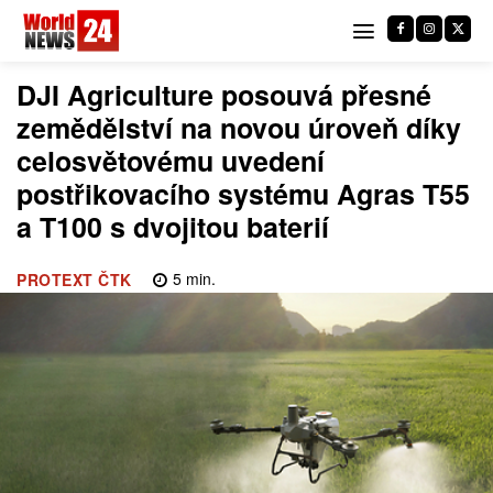
DJI Agriculture posouvá přesné
zemědělství na novou úroveň díky
celosvětovému uvedení
postřikovacího systému Agras T55
a T100 s dvojitou baterií
5
min.
PROTEXT ČTK