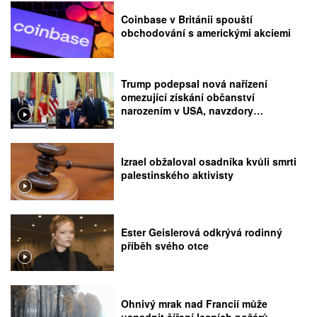
Coinbase v Británii spouští
obchodování s americkými akciemi
Trump podepsal nová nařízení
omezující získání občanství
narozením v USA, navzdory
rozhodnutí Nejvyššího soudu
Izrael obžaloval osadníka kvůli smrti
palestinského aktivisty
Ester Geislerová odkrývá rodinný
příběh svého otce
Ohnivý mrak nad Francií může
usnadnit šíření lesních požárů