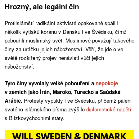
Hrozný, ale legální čin
Protiislámští radikální aktivisté opakovaně spálili
několik výtisků koránu v Dánsku i ve Švédsku, čímž
pobouřili muslimský svět. Muslimové považují takového
činy za urážku jejich náboženství. Věří, že jde o ve
světě rozšířený projev nenávisti vůči jejich
náboženství.
Tyto činy vyvolaly velké pobouření a
nepokoje
v zemích jako Írán, Maroko, Turecko a Saúdská
Protesty vypukly i ve Švédsku, přičemž pálení
Arábie.
svatého islámského písma zvýšilo
diplomatické napětí
s Blízkovýchodními státy.