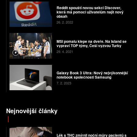
Reddit spouští novou sekci Discover,
která má pomoci uživatelům najít nový
obsah
26. 2. 2022
MSI pomalu klepe na dveře. Na Island se
vypraví TOP týmy, Češi vyzvou Turky
29. 4. 2021
Galaxy Book 3 Ultra: Nový nejvýkonnější
notebook společnosti Samsung
7. 2. 2023
Nejnovější články
Lék s THC zmírnil noční můry pacientů s