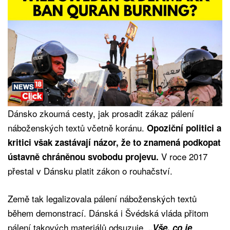
Dánsko zkoumá cesty, jak prosadit zákaz pálení
náboženských textů včetně koránu.
Opoziční politici a
kritici však zastávají názor, že to znamená podkopat
V roce 2017
ústavně chráněnou svobodu projevu.
přestal v Dánsku platit zákon o rouhačství.
Země tak legalizovala pálení náboženských textů
během demonstrací. Dánská i Švédská vláda přitom
pálení takových materiálů odsuzuje.
„Vše, co je