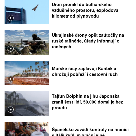
Dron pronikl do bulharského
vzdušného prostoru, explodoval
kilometr od plynovodu
Ukrajinské drony opět zaútočily na
ruské rafinérie, úřady informují o
raněných
Mořské řasy zaplavují Karibik a
ohrožují pobřeží i cestovní ruch
Tajfun Dolphin na jihu Japonska
zranil šest lidí, 50.000 domů je bez
proudu
Španělsko zavádí kontroly na hranici
s Itálií kvůli migrační vlně