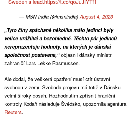
Sweden’s lead.
https://t.co/qoJuJIYTf1
— MSN India (@msnindia)
August 4, 2023
„Tyto činy spáchané několika málo jedinci byly
velice urážlivé a bezohledné. Těchto pár jedinců
nereprezentuje hodnoty, na kterých je dánská
objasnil dánský ministr
společnost postavena,“
zahraničí Lars Løkke Rasmussen.
Ale dodal, že veškerá opatření musí ctít ústavní
svobodu v zemi. Svoboda projevu má totiž v Dánsku
velmi široký dosah. Rozhodnutím zpřísnit hraniční
kontroly Kodaň následuje Švédsko, upozornila agentura
Reuters
.