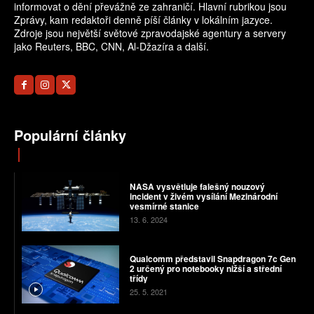
informovat o dění převážně ze zahraničí. Hlavní rubrikou jsou
Zprávy, kam redaktoři denně píší články v lokálním jazyce.
Zdroje jsou největší světové zpravodajské agentury a servery
jako Reuters, BBC, CNN, Al-Džazíra a další.
Populární články
NASA vysvětluje falešný nouzový
incident v živém vysílání Mezinárodní
vesmírné stanice
13. 6. 2024
Qualcomm představil Snapdragon 7c Gen
2 určený pro notebooky nižší a střední
třídy
25. 5. 2021