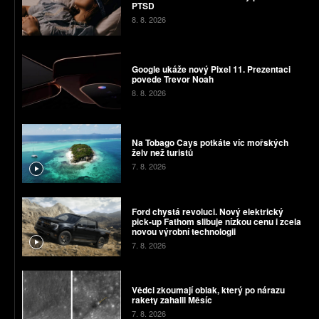
PTSD
8. 8. 2026
Google ukáže nový Pixel 11. Prezentaci
povede Trevor Noah
8. 8. 2026
Na Tobago Cays potkáte víc mořských
želv než turistů
7. 8. 2026
Ford chystá revoluci. Nový elektrický
pick-up Fathom slibuje nízkou cenu i zcela
novou výrobní technologii
7. 8. 2026
Vědci zkoumají oblak, který po nárazu
rakety zahalil Měsíc
7. 8. 2026