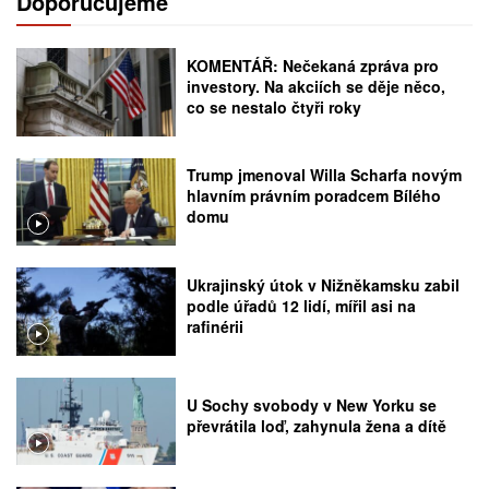
Doporučujeme
KOMENTÁŘ: Nečekaná zpráva pro
investory. Na akciích se děje něco,
co se nestalo čtyři roky
Trump jmenoval Willa Scharfa novým
hlavním právním poradcem Bílého
domu
Ukrajinský útok v Nižněkamsku zabil
podle úřadů 12 lidí, mířil asi na
rafinérii
U Sochy svobody v New Yorku se
převrátila loď, zahynula žena a dítě