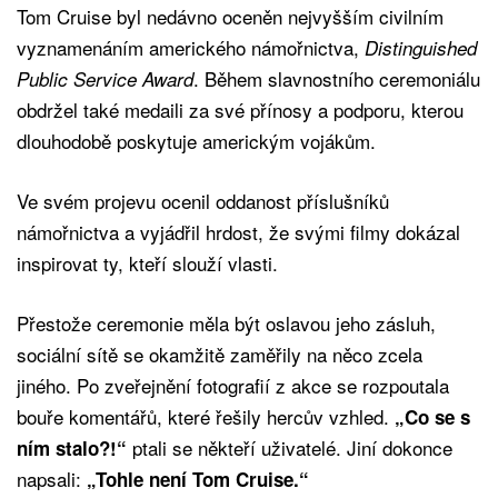
Tom Cruise byl nedávno oceněn nejvyšším civilním
vyznamenáním amerického námořnictva,
Distinguished
. Během slavnostního ceremoniálu
Public Service Award
obdržel také medaili za své přínosy a podporu, kterou
dlouhodobě poskytuje americkým vojákům.
Ve svém projevu ocenil oddanost příslušníků
námořnictva a vyjádřil hrdost, že svými filmy dokázal
inspirovat ty, kteří slouží vlasti.
Přestože ceremonie měla být oslavou jeho zásluh,
sociální sítě se okamžitě zaměřily na něco zcela
jiného. Po zveřejnění fotografií z akce se rozpoutala
bouře komentářů, které řešily hercův vzhled.
„Co se s
ptali se někteří uživatelé. Jiní dokonce
ním stalo?!“
napsali:
„Tohle není Tom Cruise.“