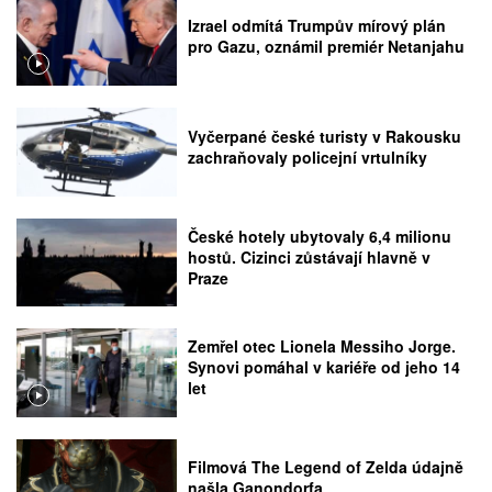
Izrael odmítá Trumpův mírový plán
pro Gazu, oznámil premiér Netanjahu
Vyčerpané české turisty v Rakousku
zachraňovaly policejní vrtulníky
České hotely ubytovaly 6,4 milionu
hostů. Cizinci zůstávají hlavně v
Praze
Zemřel otec Lionela Messiho Jorge.
Synovi pomáhal v kariéře od jeho 14
let
Filmová The Legend of Zelda údajně
našla Ganondorfa