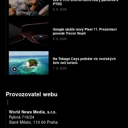
PTSD
8. 8. 2026
Google ukáže nový Pixel 11. Prezentaci
povede Trevor Noah
8. 8. 2026
Na Tobago Cays potkáte víc mořských
želv než turistů
7. 8. 2026
Provozovatel webu
World News Media, s.r.o.
Rybná 716/24
Staré Město, 110 00 Praha