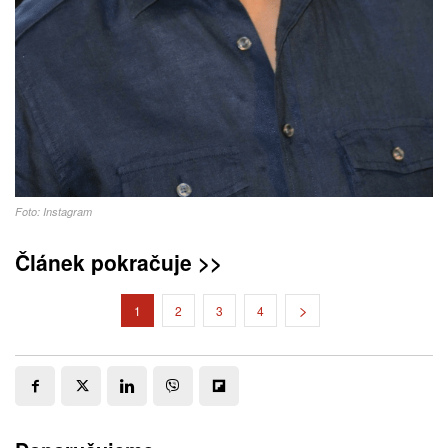
Foto: Instagram
Článek pokračuje >>
1
2
3
4