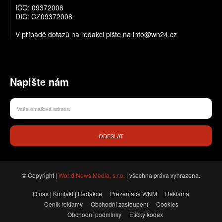
IČO: 09372008
DIČ: CZ09372008
V případě dotazů na redakci pište na info@wn24.cz
Napište nám
ODESLAT
© Copyright |
World News Media, s.r.o.
| všechna práva vyhrazena.
O nás | Kontakt | Redakce
Prezentace WNM
Reklama
Ceník reklamy
Obchodní zastoupení
Cookies
Obchodní podmínky
Etický kodex