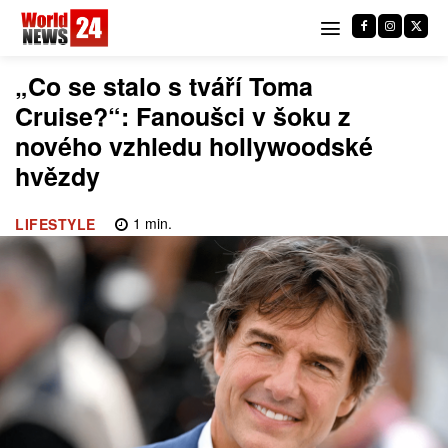
„Co se stalo s tváří Toma
Cruise?“: Fanoušci v šoku z
nového vzhledu hollywoodské
hvězdy
1
min.
LIFESTYLE