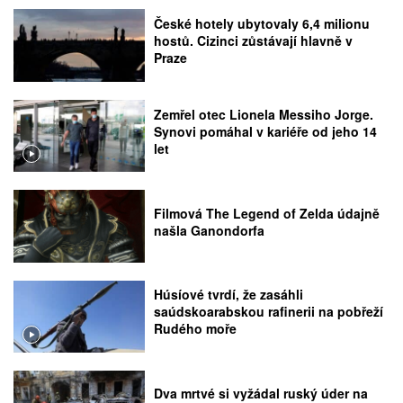
České hotely ubytovaly 6,4 milionu
hostů. Cizinci zůstávají hlavně v
Praze
Zemřel otec Lionela Messiho Jorge.
Synovi pomáhal v kariéře od jeho 14
let
Filmová The Legend of Zelda údajně
našla Ganondorfa
Húsíové tvrdí, že zasáhli
saúdskoarabskou rafinerii na pobřeží
Rudého moře
Dva mrtvé si vyžádal ruský úder na