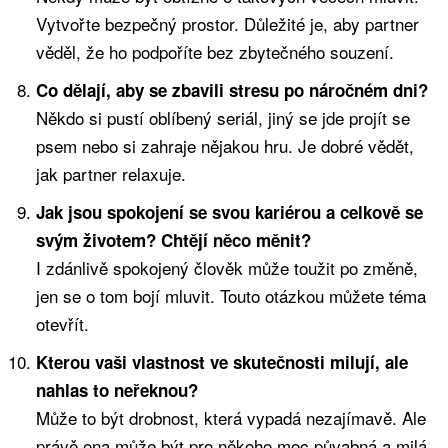
Vytvořte bezpečný prostor. Důležité je, aby partner
věděl, že ho podpoříte bez zbytečného souzení.
Co dělají, aby se zbavili stresu po náročném dni?
Někdo si pustí oblíbený seriál, jiný se jde projít se
psem nebo si zahraje nějakou hru. Je dobré vědět,
jak partner relaxuje.
Jak jsou spokojení se svou kariérou a celkově se
svým životem? Chtějí něco měnit?
I zdánlivě spokojený člověk může toužit po změně,
jen se o tom bojí mluvit. Touto otázkou můžete téma
otevřít.
Kterou vaši vlastnost ve skutečnosti milují, ale
nahlas to neřeknou?
Může to být drobnost, která vypadá nezajímavě. Ale
právě ona může být pro někoho moc půvabná a milá.