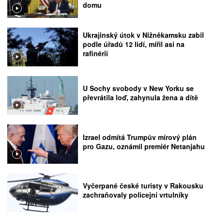
domu
Ukrajinský útok v Nižněkamsku zabil
podle úřadů 12 lidí, mířil asi na
rafinérii
U Sochy svobody v New Yorku se
převrátila loď, zahynula žena a dítě
Izrael odmítá Trumpův mírový plán
pro Gazu, oznámil premiér Netanjahu
Vyčerpané české turisty v Rakousku
zachraňovaly policejní vrtulníky