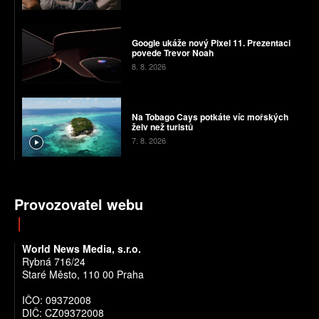
Google ukáže nový Pixel 11. Prezentaci
povede Trevor Noah
8. 8. 2026
Na Tobago Cays potkáte víc mořských
želv než turistů
7. 8. 2026
Provozovatel webu
World News Media, s.r.o.
Rybná 716/24
Staré Město, 110 00 Praha
IČO: 09372008
DIČ: CZ09372008