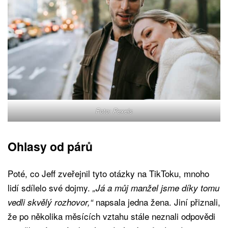
Foto: Pexels
Ohlasy od párů
Poté, co Jeff zveřejnil tyto otázky na TikToku, mnoho
lidí sdílelo své dojmy.
„Já a můj manžel jsme díky tomu
napsala jedna žena. Jiní přiznali,
vedli skvělý rozhovor,“
že po několika měsících vztahu stále neznali odpovědi