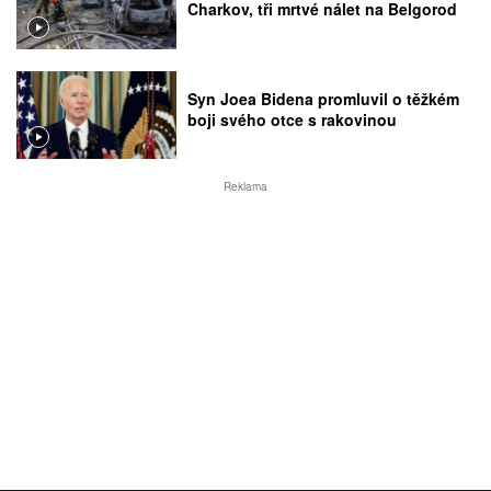
Charkov, tři mrtvé nálet na Belgorod
Syn Joea Bidena promluvil o těžkém
boji svého otce s rakovinou
Reklama