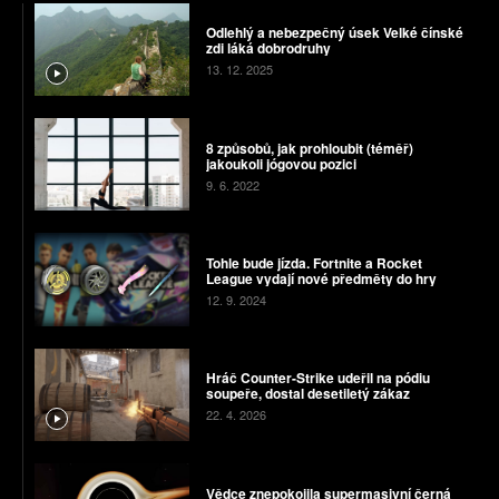
Odlehlý a nebezpečný úsek Velké čínské
zdi láká dobrodruhy
13. 12. 2025
8 způsobů, jak prohloubit (téměř)
jakoukoli jógovou pozici
9. 6. 2022
Tohle bude jízda. Fortnite a Rocket
League vydají nové předměty do hry
12. 9. 2024
Hráč Counter-Strike udeřil na pódiu
soupeře, dostal desetiletý zákaz
22. 4. 2026
Vědce znepokojila supermasivní černá