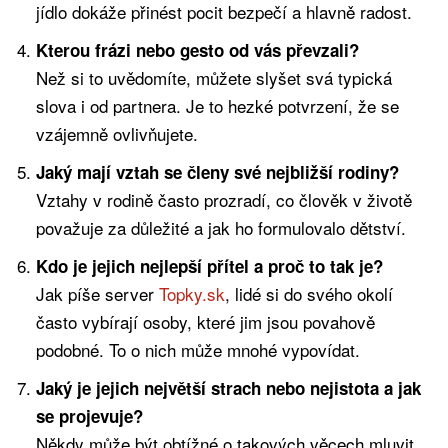
jídlo dokáže přinést pocit bezpečí a hlavně radost.
Kterou frázi nebo gesto od vás převzali?
Než si to uvědomíte, můžete slyšet svá typická
slova i od partnera. Je to hezké potvrzení, že se
vzájemně ovlivňujete.
Jaký mají vztah se členy své nejbližší rodiny?
Vztahy v rodině často prozradí, co člověk v životě
považuje za důležité a jak ho formulovalo dětství.
Kdo je jejich nejlepší přítel a proč to tak je?
Jak píše server
Topky.sk
, lidé si do svého okolí
často vybírají osoby, které jim jsou povahově
podobné. To o nich může mnohé vypovídat.
Jaký je jejich největší strach nebo nejistota a jak
se projevuje?
Někdy může být obtížné o takových věcech mluvit.