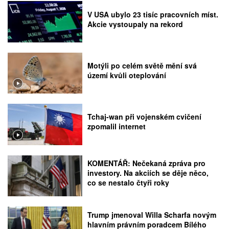
V USA ubylo 23 tisíc pracovních míst.
Akcie vystoupaly na rekord
Motýli po celém světě mění svá
území kvůli oteplování
Tchaj-wan při vojenském cvičení
zpomalil internet
KOMENTÁŘ: Nečekaná zpráva pro
investory. Na akciích se děje něco,
co se nestalo čtyři roky
Trump jmenoval Willa Scharfa novým
hlavním právním poradcem Bílého