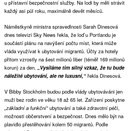
u přístavní bezpečnostní služby. Na lodi by měli strávit
každý asi půl roku, maximálně devět měsíců.
Náměstkyně ministra spravedlnosti Sarah Dinesová
dnes televizi Sky News řekla, že loď u Portlandu je
součástí plánu na navýšení počtu míst, která může
vláda využívat k ubytování migrantů. Účty za hotely
přitom vzrostly na šest milionů liber (téměř 169 milionů
korun) za den.
„Vysíláme tím silný vzkaz, že tu bude
řekla Dinesová.
náležité ubytování, ale ne luxusní,“
V Bibby Stockholm budou podle vlády ubytováváni jen
muži bez rodin ve věku 18 až 65 let. Zařízení poskytne
ubytování a také zdravotní péči,
„základní a funkční“
možnosti občerstvení a bezpečnost. Dnes mělo být na
plavidlo přestěhování kolem 50 migrantů. Podle