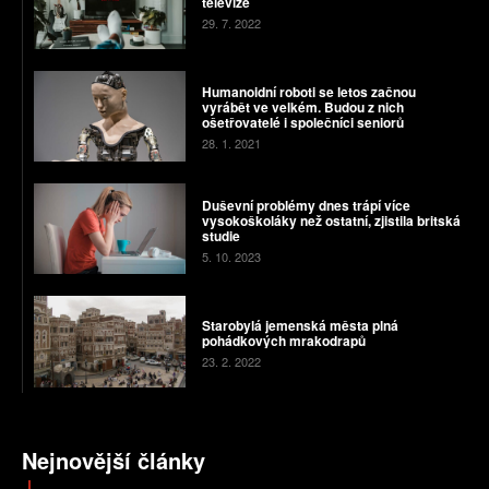
televize
29. 7. 2022
Humanoidní roboti se letos začnou
vyrábět ve velkém. Budou z nich
ošetřovatelé i společníci seniorů
28. 1. 2021
Duševní problémy dnes trápí více
vysokoškoláky než ostatní, zjistila britská
studie
5. 10. 2023
Starobylá jemenská města plná
pohádkových mrakodrapů
23. 2. 2022
Nejnovější články