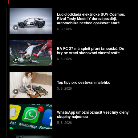
Lucid odkládá elektrické SUV Cosmos.
Rival Tesly Model Y dorazí později,
automobilka nechce opakovat staré
chyby
6. 8. 2026
EA FC 27 má splnit přání fanoušků. Do
hry se vrací skenování vlastní tváře
6. 8. 2026
Top tipy pro cestování nalehko
5. 8. 2026
WhatsApp umožní označit všechny členy
skupiny najednou
5. 8. 2026