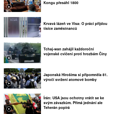
Kongu přesáhl 1800
Krvavá lázeň ve Visa: O práci přijdou
tisíce zaměstnanců
Tchaj-wan zahájil každoroční
vojenské cvičení proti hrozbám Číny
Japonská Hirošima si připomněla 81.
výročí svržení atomové bomby
Írán: USA jsou ochotny vrátit se ke
svým závazkům. Přímá jednání ale
Teherán popírá