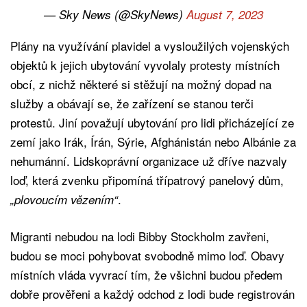
— Sky News (@SkyNews)
August 7, 2023
Plány na využívání plavidel a vysloužilých vojenských
objektů k jejich ubytování vyvolaly protesty místních
obcí, z nichž některé si stěžují na možný dopad na
služby a obávají se, že zařízení se stanou terči
protestů. Jiní považují ubytování pro lidi přicházející ze
zemí jako Irák, Írán, Sýrie, Afghánistán nebo Albánie za
nehumánní. Lidskoprávní organizace už dříve nazvaly
loď, která zvenku připomíná třípatrový panelový dům,
.
„plovoucím vězením“
Migranti nebudou na lodi Bibby Stockholm zavřeni,
budou se moci pohybovat svobodně mimo loď. Obavy
místních vláda vyvrací tím, že všichni budou předem
dobře prověřeni a každý odchod z lodi bude registrován