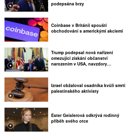
podepsána brzy
Coinbase v Británii spouští
obchodování s americkými akciemi
Trump podepsal nová nařízení
omezující získání občanství
narozením v USA, navzdory
rozhodnutí Nejvyššího soudu
Izrael obžaloval osadníka kvůli smrti
palestinského aktivisty
Ester Geislerová odkrývá rodinný
příběh svého otce