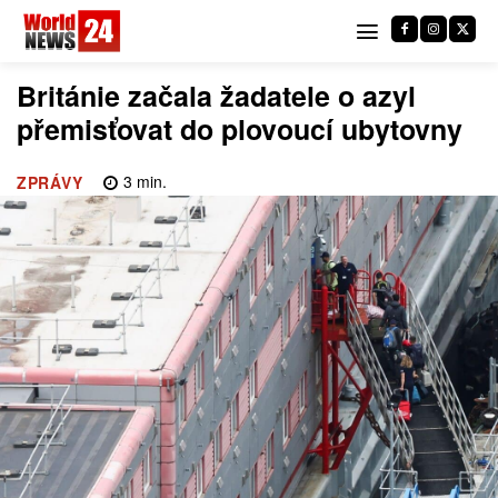
Británie začala žadatele o azyl
přemisťovat do plovoucí ubytovny
3
min.
ZPRÁVY