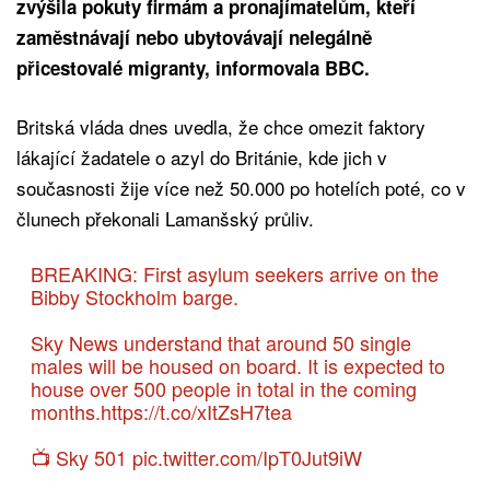
zvýšila pokuty firmám a pronajímatelům, kteří
zaměstnávají nebo ubytovávají nelegálně
přicestovalé migranty, informovala BBC.
Britská vláda dnes uvedla, že chce omezit faktory
lákající žadatele o azyl do Británie, kde jich v
současnosti žije více než 50.000 po hotelích poté, co v
člunech překonali Lamanšský průliv.
BREAKING: First asylum seekers arrive on the
Bibby Stockholm barge.
Sky News understand that around 50 single
males will be housed on board. It is expected to
house over 500 people in total in the coming
months.
https://t.co/xItZsH7tea
📺 Sky 501
pic.twitter.com/IpT0Jut9iW