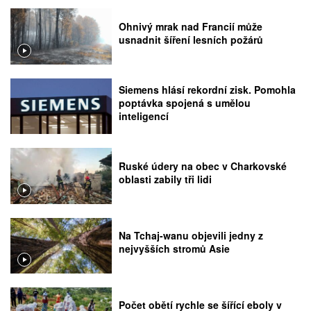
Ohnivý mrak nad Francií může
usnadnit šíření lesních požárů
Siemens hlásí rekordní zisk. Pomohla
poptávka spojená s umělou
inteligencí
Ruské údery na obec v Charkovské
oblasti zabily tři lidi
Na Tchaj-wanu objevili jedny z
nejvyšších stromů Asie
Počet obětí rychle se šířící eboly v