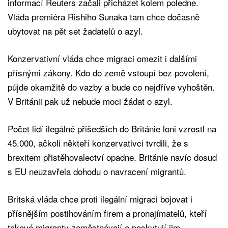
informací Reuters začali přicházet kolem poledne.
Vláda premiéra Rishiho Sunaka tam chce dočasně
ubytovat na pět set žadatelů o azyl.
Konzervativní vláda chce migraci omezit i dalšími
přísnými zákony. Kdo do země vstoupí bez povolení,
půjde okamžitě do vazby a bude co nejdříve vyhoštěn.
V Británii pak už nebude moci žádat o azyl.
Počet lidí ilegálně přišedších do Británie loni vzrostl na
45.000, ačkoli někteří konzervativci tvrdili, že s
brexitem přistěhovalectví opadne. Británie navíc dosud
s EU neuzavřela dohodu o navracení migrantů.
Britská vláda chce proti ilegální migraci bojovat i
přísnějším postihováním firem a pronajímatelů, kteří
takové migranty zaměstnávají a poskytují jim