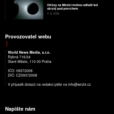
Otřesy na Měsíci mohou odhalit led
ukrytý pod povrchem
4. 8. 2026
Provozovatel webu
World News Media, s.r.o.
Rybná 716/24
Staré Město, 110 00 Praha
IČO: 09372008
DIČ: CZ09372008
V případě dotazů na redakci pište na info@wn24.cz
Napište nám