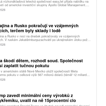
ká nízkonákladová letecká společnost easyJet přijala nabídku na
etí od americké investiční skupiny Apollo Global Management.
akce oceňuje aerolinku na 5,7 miliardy liber, tedy přibližně 162
 2026
rd korun.
ajina a Rusko pokračují ve vzájemných
cích, terčem byly sklady i lodě
ina a Rusko v noci na dnešek pokračovaly ve vzájemných
ch. V ruském Jekatěrinburguzachvátil po ukrajinském útoku požár
tické centrum ruského internetového prodejce Wildberries.
 2026
čnost o tom informovala bez podrobností na síti Telegram.
k ruské dronové útoky podle ukrajinských úřadů způsobily požár
ělských skladů v obci Balaklija v Charkovské oblasti na východě
iny, napsal Reuters.
a škodí dětem, rozhodl soud. Společnost
í zaplatit tučnou pokutu
v americkém státě Nové Mexiko uložil společnosti Meta
orms pokutu v celkové výši 567 milionů dolarů (téměř 12 miliard
) za újmu, kterou její platformy Facebook a Instagram působí
 2026
ým lidem. Firma musí změnit způsob ověřování věku.
mp zavedl minimální ceny výrobků z
ykřemíku, uvalil na ně 15procentní clo
cký prezident Donald Trump ve čtvrtek zavedl minimální dovozní