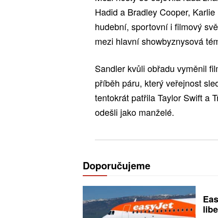
Hadid a Bradley Cooper, Karlie
hudební, sportovní i filmový svě
mezi hlavní showbyznysová tém
Sandler kvůli obřadu vyměnil fi
příběh páru, který veřejnost sle
tentokrát patřila Taylor Swift 
odešli jako manželé.
Doporučujeme
Eas
libe