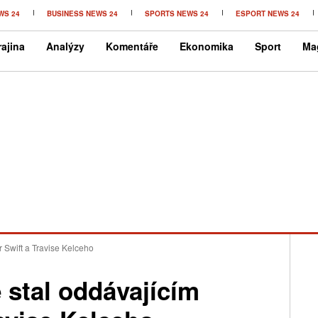
WS 24
BUSINESS NEWS 24
SPORTS NEWS 24
ESPORT NEWS 24
ajina
Analýzy
Komentáře
Ekonomika
Sport
Ma
 Swift a Travise Kelceho
 stal oddávajícím