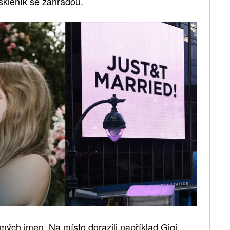
 skleník se zahradou.
mých jmen. Na místo dorazili například Gigi