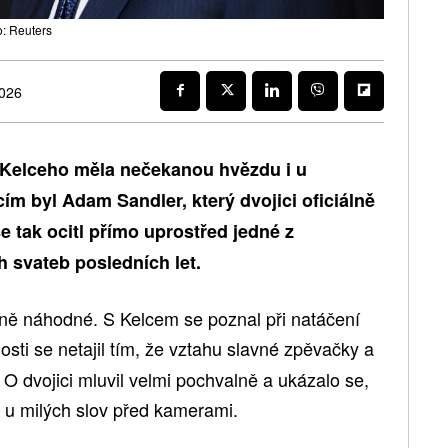
: Reuters
2026
e Kelceho měla nečekanou hvězdu i u
m byl Adam Sandler, který dvojici oficiálně
e tak ocitl přímo uprostřed jedné z
h svateb posledních let.
ně náhodné. S Kelcem se poznal při natáčení
osti se netajil tím, že vztahu slavné zpěvačky a
 O dvojici mluvil velmi pochvalně a ukázalo se,
n u milých slov před kamerami.