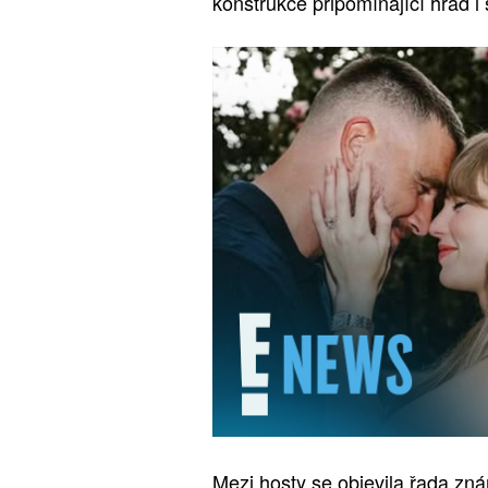
konstrukce připomínající hrad i
Mezi hosty se objevila řada zná