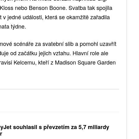
 Kloss nebo Benson Boone. Svatba tak spojila
t v jedné události, která se okamžitě zařadila
ata týdne.
lmové scénáře za svatební slib a pomohl uzavřít
duje od začátku jejich vztahu. Hlavní role ale
a Travisi Kelcemu, kteří z Madison Square Garden
yJet souhlasil s převzetím za 5,7 miliardy
r