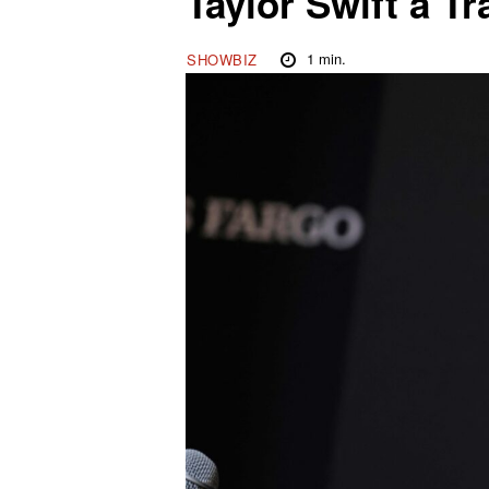
Taylor Swift a T
1
min.
SHOWBIZ