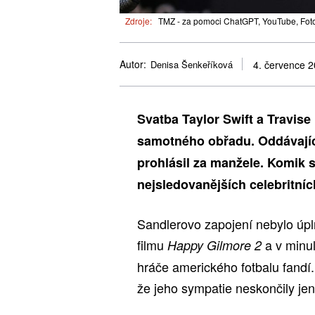
Zdroje:
TMZ - za pomoci ChatGPT, YouTube, Foto
Autor:
Denisa Šenkeříková
4. července 
Svatba Taylor Swift a Travis
samotného obřadu. Oddávající
prohlásil za manžele. Komik s
nejsledovanějších celebritníc
Sandlerovo zapojení nebylo úpl
filmu
a v minul
Happy Gilmore 2
hráče amerického fotbalu fandí.
že jeho sympatie neskončily je