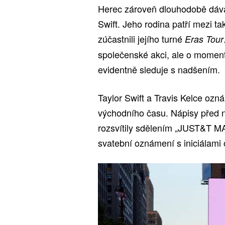
Herec zároveň dlouhodobě dává
Swift. Jeho rodina patří mezi t
zúčastnili jejího turné
Eras Tour
společenské akci, ale o moment
evidentně sleduje s nadšením.
Taylor Swift a Travis Kelce ozn
východního času. Nápisy před
rozsvítily sdělením „JUST&T MA
svatební oznámení s iniciálam