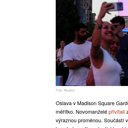
Foto: Reuters
Oslava v Madison Square Garde
měřítko. Novomanželé
přivítali
výraznou proměnou. Součástí v