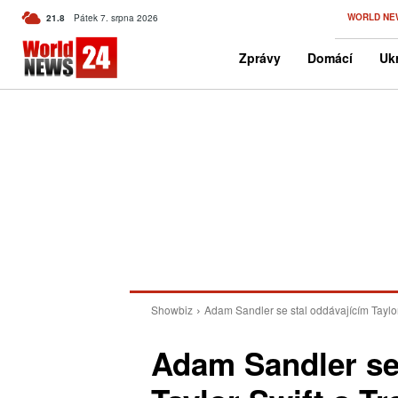
C
WORLD NE
21.8
Pátek 7. srpna 2026
Czech
Zprávy
Domácí
Ukr
Showbiz
Adam Sandler se stal oddávajícím Taylor
Adam Sandler se