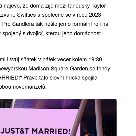
 najevo, že doma žije mezi fanoušky Taylor
akzvané Swifties a společně se v roce 2023
. Pro Sandlera tak nešlo jen o formální roli na
 spojený s dvojicí, kterou jeho domácnost
ámili svůj sňatek v pátek večer kolem 19:30
 newyorskou Madison Square Garden se tehdy
RRIED!“ Právě tato slovní hříčka spojila
i obou novomanželů.