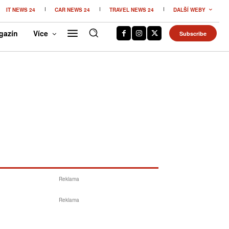
IT NEWS 24
CAR NEWS 24
TRAVEL NEWS 24
DALŠÍ WEBY
gazín
Více
Subscribe
Reklama
Reklama