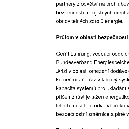
partnery z odvětví na prohlubov
bezpečnosti a pojistných mechan
obnovitelných zdrojů energie.
Průlom v oblasti bezpečnosti 
Gerrit Lührung, vedoucí odděle
Bundesverband Energiespeicher 
„krizi v oblasti omezení dodáve
komerční arbitráž v klíčový sy
kapacita systémů pro ukládání
přičemž růst je tažen energeti
letech musí toto odvětví překo
bezpečnostní směrnice a plně v