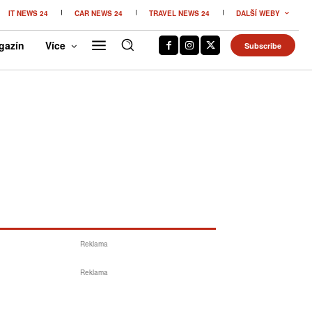
IT NEWS 24
CAR NEWS 24
TRAVEL NEWS 24
DALŠÍ WEBY
gazín
Více
Subscribe
Reklama
Reklama