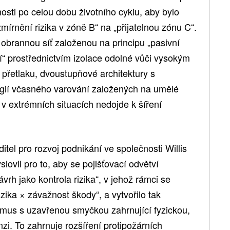
osti po celou dobu životního cyklu, aby bylo
mírnění rizika v zóně B“ na „přijatelnou zónu C“.
brannou síť založenou na principu „pasivní
í“ prostřednictvím izolace odolné vůči vysokým
přetlaku, dvoustupňové architektury s
logií včasného varování založených na umělé
se v extrémních situacích nedojde k šíření
ditel pro rozvoj podnikání ve společnosti Willis
ovil pro to, aby se pojišťovací odvětví
rh jako kontrola rizika“, v jehož rámci se
zika × závažnost škody“, a vytvořilo tak
mus s uzavřenou smyčkou zahrnující fyzickou,
zi. To zahrnuje rozšíření protipožárních