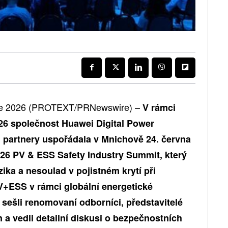
ce 2026 (PROTEXT/PRNewswire) –
V rámci
026 společnost Huawei Digital Power
 partnery uspořádala v Mnichově 24. června
26 PV & ESS Safety Industry Summit, který
zika a nesoulad v pojistném krytí při
V+ESS v rámci globální energetické
sešli renomovaní odborníci, představitelé
n a vedli detailní diskusi o bezpečnostních