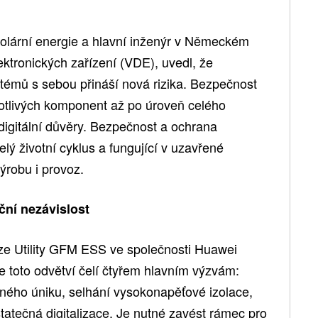
solární energie a hlavní inženýr v Německém
ektronických zařízení (VDE), uvedl, že
témů s sebou přináší nová rizika. Bezpečnost
notlivých komponent až po úroveň celého
igitální důvěry. Bezpečnost a ochrana
elý životní cyklus a fungující v uzavřené
ýrobu i provoz.
ční nezávislost
ize Utility GFM ESS ve společnosti Huawei
že toto odvětví čelí čtyřem hlavním výzvám:
ného úniku, selhání vysokonapěťové izolace,
tatečná digitalizace. Je nutné zavést rámec pro