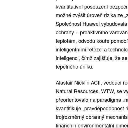
kvantitativní posouzení bezpečn
možné zvýšit úroveň rizika ze „z
Společnost Huawei vybudovala o
ochrany + proaktivního varován
teplotám, odvodu kouře pomocí 
inteligentními řetězci a techno
inteligenci, čímž zajišťuje, že 
tepelného úniku.
Alastair Nicklin ACII, vedoucí ře
Natural Resources, WTW, se vysl
přeorientovalo na paradigma „náv
kvantifikuje „pravděpodobnost ri
trojrozměrný obranný mechanis
finanční i environmentální dimen