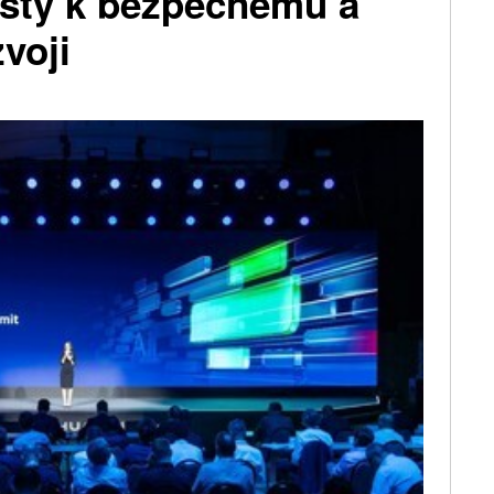
esty k bezpečnému a
voji