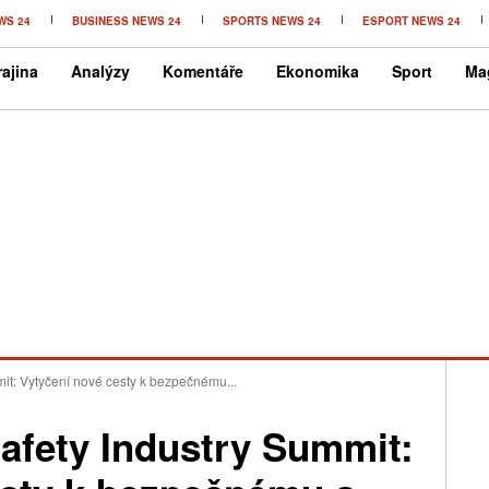
WS 24
BUSINESS NEWS 24
SPORTS NEWS 24
ESPORT NEWS 24
ajina
Analýzy
Komentáře
Ekonomika
Sport
Ma
t: Vytyčení nové cesty k bezpečnému...
afety Industry Summit: