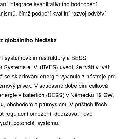
ání integrace kvantitativního hodnocení
ismů, čímž podpoří kvalitní rozvoj odvětví
z globálního hlediska
ní systémové infrastruktury a BESS,
Systeme e. V. (BVES) uvedl, že tváří v tvář
k“ se skladování energie vyvinulo z nástroje pro
stémový prvek. V současné době činí celková
 energie v bateriích (BESS) v Německu 19 GW,
kou, obchodem a průmyslem. V příštích třech
nat regulační omezení, dodržovat nové
yužít potenciál systému.