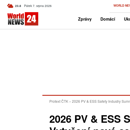
C
WORLD NE
23.8
Pátek 7. srpna 2026
Czech
Zprávy
Domácí
Ukr
Protext ČTK
2026 PV & ESS Safety Industry Summi
2026 PV & ESS S