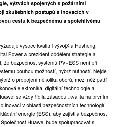
gie, výzvách spojených s požárními
ji zkušebních postupů a inovacích v
i novou cestu k bezpečnému a spolehlivému
žaduje vysoce kvalitní vývojXia Hesheng,
ital Power a prezident oddělení strategie a
nil, že bezpečnost systémů PV+ESS není při
ystému pouhou možností, nýbrž nutností. Nejde
nýbrž o propojení několika oborů, mezi něž patří
ýkonová elektronika, digitální technologie a
uawei se vždy řídila zásadou „kvalita na prvním
o inovací v oblasti bezpečnostních technologií
ukládání energie (ESS), aby zajistila bezpečnost
. Společnost Huawei bude spolupracovat s