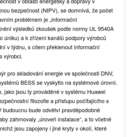
čnost v oblasti energetiky a dopravy v
jnou bezpečnost (NIPV), se domnívá, že počet
lavním problémem je „informační
ejnění výsledků zkoušek podle normy UL 9540A
ho úniku) a k zřízení kanálů podpory výrobců
í v týdnu, s cílem překlenout informační
a výrobci.
nýr pro skladování energie ve společnosti DNV,
 systémů BESS se vyskytlo na systémové úrovni.
, jako jsou ty prováděné v systému Huawei
ečnostní filozofie a přístupu počítajícího s
. V budoucnu bude odvětví pravděpodobně
by zahrnovaly „úroveň instalace“, a to včetně
ichž jsou zapojeny i jiné kryty v okolí, které