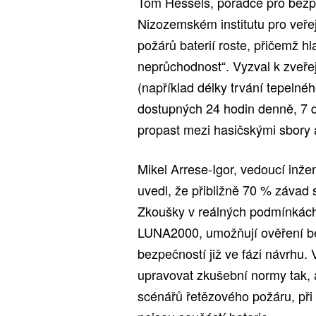
Tom Hessels, poradce pro bezpe
Nizozemském institutu pro veře
požárů baterií roste, přičemž h
neprůchodnost“. Vyzval k zveř
(například délky trvání tepelné
dostupných 24 hodin denně, 7 dn
propast mezi hasičskými sbory 
Mikel Arrese-Igor, vedoucí inže
uvedl, že přibližně 70 % závad
Zkoušky v reálných podmínkách
LUNA2000, umožňují ověření bezp
bezpečností již ve fázi návrhu
upravovat zkušební normy tak, a
scénářů řetězového požáru, při n