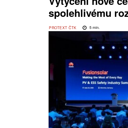
Vytyčení nové c
spolehlivému roz
5
min.
PROTEXT ČTK