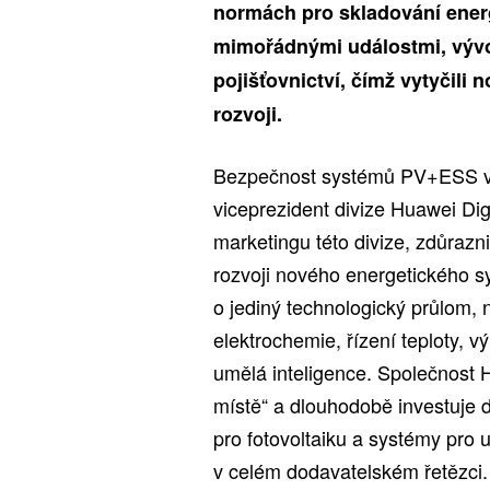
normách pro skladování ener
mimořádnými událostmi, vývo
pojišťovnictví, čímž vytyčil
rozvoji.
Bezpečnost systémů PV+ESS vy
viceprezident divize Huawei Dig
marketingu této divize, zdůraz
rozvoji nového energetického s
o jediný technologický průlom, 
elektrochemie, řízení teploty, v
umělá inteligence. Společnost H
místě“ a dlouhodobě investuje d
pro fotovoltaiku a systémy pro 
v celém dodavatelském řetězci