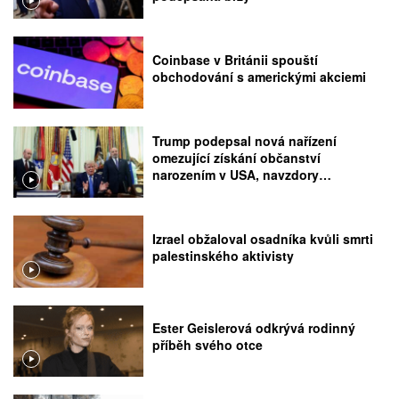
Coinbase v Británii spouští
obchodování s americkými akciemi
Trump podepsal nová nařízení
omezující získání občanství
narozením v USA, navzdory
rozhodnutí Nejvyššího soudu
Izrael obžaloval osadníka kvůli smrti
palestinského aktivisty
Ester Geislerová odkrývá rodinný
příběh svého otce