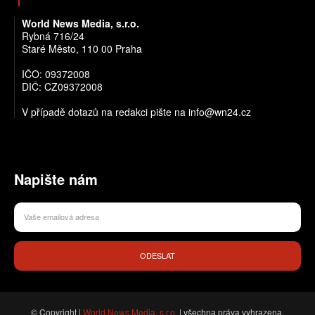
World News Media, s.r.o.
Rybná 716/24
Staré Město, 110 00 Praha
IČO: 09372008
DIČ: CZ09372008
V případě dotazů na redakci pište na info@wn24.cz
Napište nám
ODESLAT
© Copyright |
World News Media, s.r.o.
| všechna práva vyhrazena.