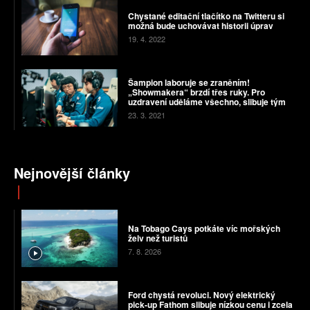
Chystané editační tlačítko na Twitteru si
možná bude uchovávat historii úprav
19. 4. 2022
Šampion laboruje se zraněním!
„Showmakera“ brzdí třes ruky. Pro
uzdravení uděláme všechno, slibuje tým
23. 3. 2021
Nejnovější články
Na Tobago Cays potkáte víc mořských
želv než turistů
7. 8. 2026
Ford chystá revoluci. Nový elektrický
pick-up Fathom slibuje nízkou cenu i zcela