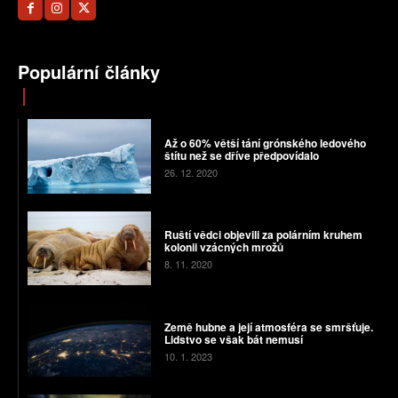
Populární články
Až o 60% větší tání grónského ledového
štítu než se dříve předpovídalo
26. 12. 2020
Ruští vědci objevili za polárním kruhem
kolonii vzácných mrožů
8. 11. 2020
Země hubne a její atmosféra se smršťuje.
Lidstvo se však bát nemusí
10. 1. 2023