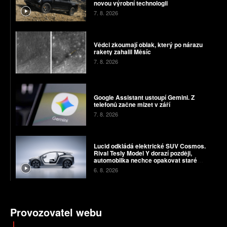
novou výrobní technologii
7. 8. 2026
Vědci zkoumají oblak, který po nárazu
rakety zahalil Měsíc
7. 8. 2026
Google Assistant ustoupí Gemini. Z
telefonů začne mizet v září
7. 8. 2026
Lucid odkládá elektrické SUV Cosmos.
Rival Tesly Model Y dorazí později,
automobilka nechce opakovat staré
chyby
6. 8. 2026
Provozovatel webu