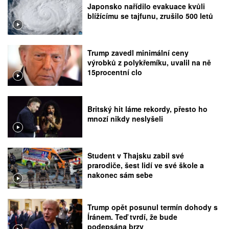
Japonsko nařídilo evakuace kvůli
blížícímu se tajfunu, zrušilo 500 letů
Trump zavedl minimální ceny
výrobků z polykřemíku, uvalil na ně
15procentní clo
Britský hit láme rekordy, přesto ho
mnozí nikdy neslyšeli
Student v Thajsku zabil své
prarodiče, šest lidí ve své škole a
nakonec sám sebe
Trump opět posunul termín dohody s
Íránem. Teď tvrdí, že bude
podepsána brzy