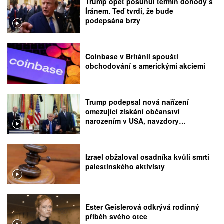
Trump opět posunul termín dohody s
Íránem. Teď tvrdí, že bude
podepsána brzy
Coinbase v Británii spouští
obchodování s americkými akciemi
Trump podepsal nová nařízení
omezující získání občanství
narozením v USA, navzdory
rozhodnutí Nejvyššího soudu
Izrael obžaloval osadníka kvůli smrti
palestinského aktivisty
Ester Geislerová odkrývá rodinný
příběh svého otce