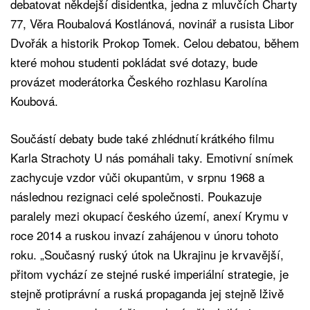
debatovat někdejší disidentka, jedna z mluvčích Charty
77, Věra Roubalová Kostlánová, novinář a rusista Libor
Dvořák a historik Prokop Tomek. Celou debatou, během
které mohou studenti pokládat své dotazy, bude
provázet moderátorka Českého rozhlasu Karolína
Koubová.
Součástí debaty bude také zhlédnutí krátkého filmu
Karla Strachoty U nás pomáhali taky. Emotivní snímek
zachycuje vzdor vůči okupantům, v srpnu 1968 a
následnou rezignaci celé společnosti. Poukazuje
paralely mezi okupací českého území, anexí Krymu v
roce 2014 a ruskou invazí zahájenou v únoru tohoto
roku. „Současný ruský útok na Ukrajinu je krvavější,
přitom vychází ze stejné ruské imperiální strategie, je
stejně protiprávní a ruská propaganda jej stejně lživě