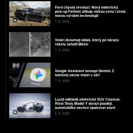
Ford chystá revoluci. Nový elektrický
pick-up Fathom slibuje nízkou cenu i zcela
novou výrobní technologii
7. 8. 2026
Vědci zkoumají oblak, který po nárazu
rakety zahalil Měsíc
7. 8. 2026
Google Assistant ustoupí Gemini. Z
telefonů začne mizet v září
7. 8. 2026
Lucid odkládá elektrické SUV Cosmos.
Rival Tesly Model Y dorazí později,
automobilka nechce opakovat staré
chyby
6. 8. 2026