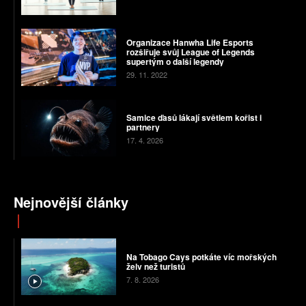
Organizace Hanwha Life Esports
rozšiřuje svůj League of Legends
supertým o další legendy
29. 11. 2022
Samice ďasů lákají světlem kořist i
partnery
17. 4. 2026
Nejnovější články
Na Tobago Cays potkáte víc mořských
želv než turistů
7. 8. 2026