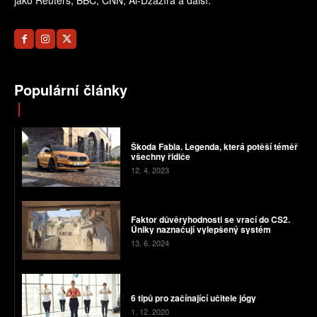
jako Reuters, BBC, CNN, Al-Džazíra a další.
Populární články
Škoda Fabia. Legenda, která potěší téměř
všechny řidiče
12. 4. 2023
Faktor důvěryhodnosti se vrací do CS2.
Úniky naznačují vylepšený systém
13. 6. 2024
6 tipů pro začínající učitele jógy
1. 12. 2020