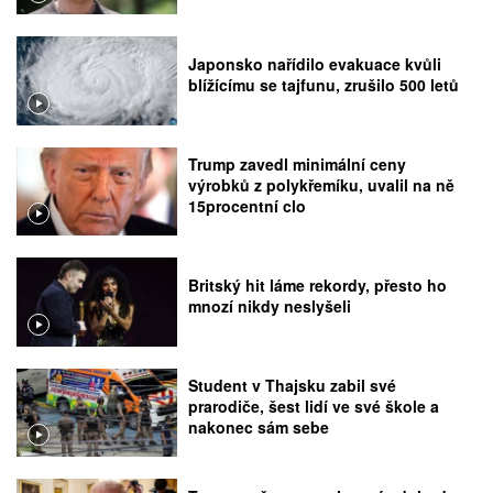
Japonsko nařídilo evakuace kvůli
blížícímu se tajfunu, zrušilo 500 letů
Trump zavedl minimální ceny
výrobků z polykřemíku, uvalil na ně
15procentní clo
Britský hit láme rekordy, přesto ho
mnozí nikdy neslyšeli
Student v Thajsku zabil své
prarodiče, šest lidí ve své škole a
nakonec sám sebe