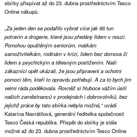
sbírky přispívat až do 23. dubna prostřednictvím Tesco
Online nákupů.
„Za jeden den se podařilo vybrat více jak 66 tun
potravin a drogerie, které jsou předány lidem v nouzi.
Pomohou opuštěným seniorům, matkám
samoživitelkám, rodinám v krizi, lidem bez domova či
lidem s psychickým a tělesným postižením. Naši
zákazníci opět ukázali, že jsou připraveni a ochotni
pomoci těm, kteří to opravdu potřebují. A za to bych jim
velmi ráda poděkovala. Rovněž si hluboce vážím úsilí
našich zaměstnanců v prodejnách i dobrovolníků, bez
uvádí
jejichž práce by tato sbírka nebyla možná,“
Katarína Navrátilová, generální ředitelka společnosti
Tesco Česká republika. Přispět do sbírky je stále
možné až do 23. dubna prostřednictvím Tesco Online