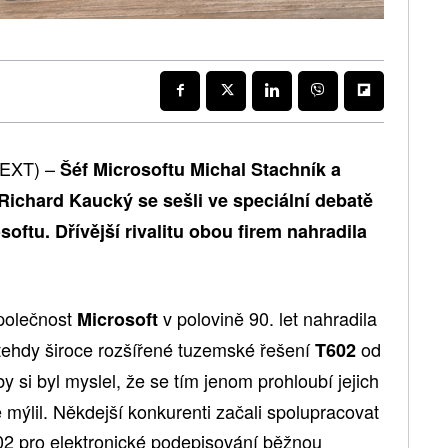
TEXT) –
Šéf Microsoftu Michal Stachník a
Richard Kaucký se sešli ve speciální debatě
oftu. Dřívější rivalitu obou firem nahradila
Společnost
v polovině 90. let nahradila
Microsoft
ehdy široce rozšířené tuzemské řešení
od
T602
by si byl myslel, že se tím jenom prohloubí jejich
 mýlil. Někdejší konkurenti začali spolupracovat
02 pro elektronické podepisování běžnou