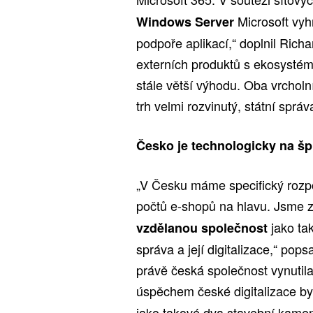
Microsoft vyh
Windows Server
podpoře aplikací,“ doplnil Rich
externích produktů s ekosystém
stále větší výhodu. Oba vrcholní
trh velmi rozvinutý, státní sprá
Česko je technologicky na špi
„V Česku máme specifický rozpo
počtů e-shopů na hlavu. Jsme 
jako tak
vzdělanou společnost
správa a její digitalizace,“ popsa
právě česká společnost vynutila
úspěchem české digitalizace b
jako takové dva stavební kamen