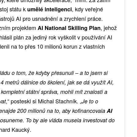
toj státu k
, kdy veřejné
umělé inteligenci
ástrojů AI pro usnadnění a zrychlení práce.
iózním projektem
, jehož
AI National Skilling Plan
lásil plán za jediný rok vyškolit v používání AI
nil na to přes 10 milionů korun z vlastních
ádu o tom, že kdyby přesunuli – a to jsem si
14 metrů dálnice do školení, jak se dá využít AI,
 kompletní státní správa, mohli mít znalosti a
,“ posteskl si Michal Stachník. „
vat
Je to o
nenajde 200 milionů na to, aby kofinancovala
AI
posuneme. To by ale vláda musela investovat do
ichard Kaucký.