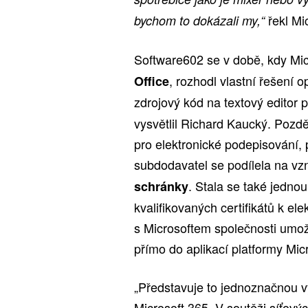
řekl Mi
bychom to dokázali my,“
Software602 se v době, kdy Mic
, rozhodl vlastní řešení o
Office
zdrojový kód na textový editor 
vysvětlil Richard Kaucký. Pozděj
pro elektronické podepisování,
subdodavatel se podílela na vz
. Stala se také jedno
schránky
kvalifikovaných certifikátů k el
s Microsoftem společnosti umožn
přímo do aplikací platformy Mic
„Představuje to jednoznačnou v
Microsoft 365. V soutěži síťový