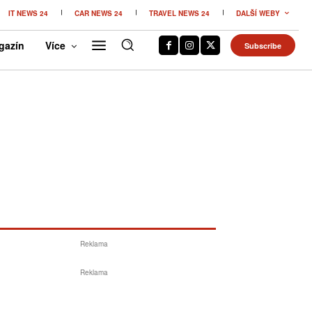
IT NEWS 24
CAR NEWS 24
TRAVEL NEWS 24
DALŠÍ WEBY
gazín
Více
Subscribe
Reklama
Reklama