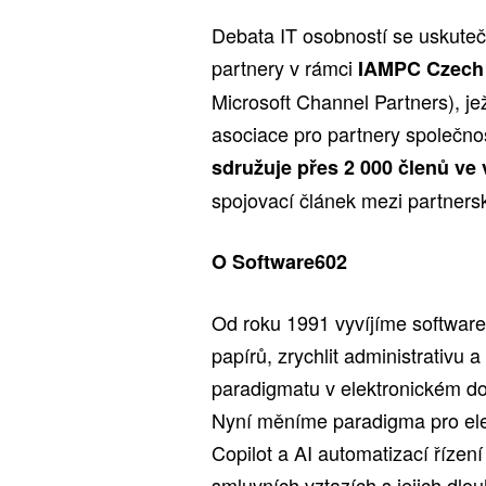
Debata IT osobností se uskuteč
partnery v rámci
IAMPC Czech 
Microsoft Channel Partners), je
asociace pro partnery společnos
sdružuje přes 2 000 členů ve 
spojovací článek mezi partnersk
O Software602
Od roku 1991 vyvíjíme software
papírů, zrychlit administrativu 
paradigmatu v elektronickém d
Nyní měníme paradigma pro elek
Copilot a AI automatizací říze
smluvních vztazích s jejich dlo