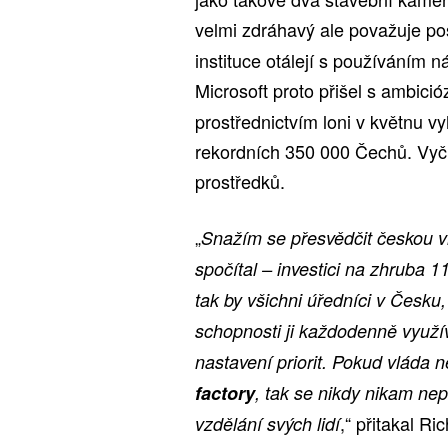
velmi zdráhavý ale považuje pos
instituce otálejí s používáním n
Microsoft proto přišel s ambic
prostřednictvím loni v květnu vyh
rekordních 350 000 Čechů. Vyčle
prostředků.
„
Snažím se přesvědčit českou vl
spočítal – investici na zhruba 1
tak by všichni úředníci v Česku,
schopnosti ji každodenně využí
nastavení priorit. Pokud vláda 
factory
, tak se nikdy nikam ne
,“ přitakal R
vzdělání svých lidí