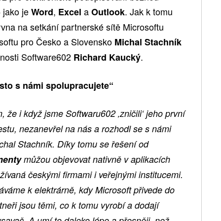
jako je
,
a
. Jak k tomu
5
Word
Excel
Outlook
vna na setkání partnerské sítě Microsoftu
softu pro Česko a Slovensko
Michal Stachník
ečnosti Software602
.
Richard Kaucký
esto s námi spolupracujete“
 že i když jsme Softwaru602 ‚zničili‘ jeho první
estu, nezanevřel na nás a rozhodl se s námi
Michal Stachník. Díky tomu se řešení od
menty
můžou objevovat nativně v aplikacích
žívaná českými firmami i veřejnými institucemi.
áváme k elektrárně, kdy Microsoft přivede do
neři jsou těmi, co k tomu vyrobí a dodají
ysavač. A umí to daleko lépe a přesněji, než