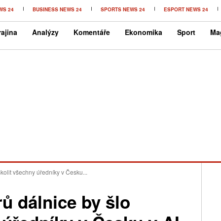
WS 24
BUSINESS NEWS 24
SPORTS NEWS 24
ESPORT NEWS 24
ajina
Analýzy
Komentáře
Ekonomika
Sport
Ma
kolit všechny úředníky v Česku...
ů dálnice by šlo