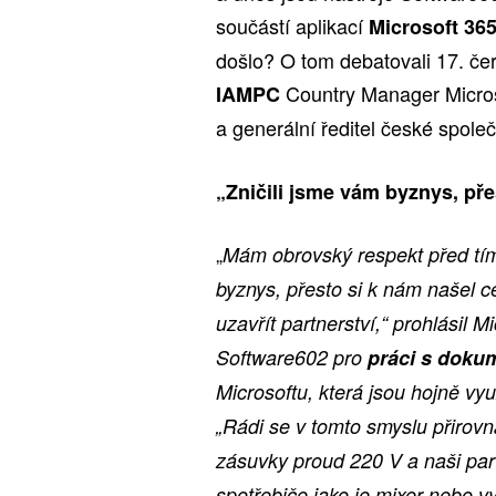
součástí aplikací
Microsoft 36
došlo? O tom debatovali 17. čer
Country Manager Micro
IAMPC
a generální ředitel české spol
„Zničili jsme vám byznys, př
„
Mám obrovský respekt před tím,
byznys, přesto si k nám našel c
uzavřít partnerství,“ prohlásil 
Software602 pro
práci s doku
Microsoftu, která jsou hojně vyu
„Rádi se v tomto smyslu přirovn
zásuvky proud 220 V a naši part
spotřebiče jako je mixer nebo v