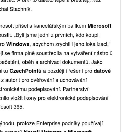
chal Stachník.
rosoft přišel s kancelářským balíkem
Microsoft
pustit. „Byli jsme jedni z prvních, kdo koupil
pro
, abychom zrychlili jeho lokalizaci,“
Windows
i se firma plně soustředila na vytváření nástrojů
 pečetění, oběh a archivaci dokumentů. Jako
niku
a později i řešení pro
CzechPointů
datové
u z autorit pro ověřování a uchovávání
ektronickému podepisování. Partnerství
ilo vložit ikony pro elektronické podepisování
rosoft 365.
ýhodu, protože Enterprise podniky používají
ch serverů
a
Novell Netware
Microsoft