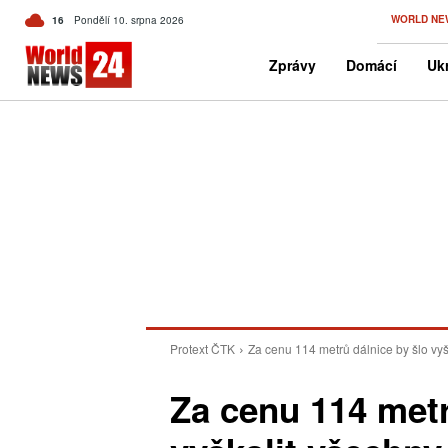
C
WORLD NE
16
Pondělí 10. srpna 2026
Czech
Zprávy
Domácí
Ukr
Protext ČTK
Za cenu 114 metrů dálnice by šlo vyš
Za cenu 114 metr