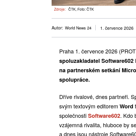
Zdroje:
ČTK, Foto: ČTK
Autor:
World News 24
1. července 2026
Praha 1. července 2026 (PRO
spoluzakladatel Software602 
na partnerském setkání Micros
spolupráce.
Dříve rivalové, dnes partneři. 
svým textovým editorem
t
Word
společnosti
. Kdo 
Software602
vzájemná rivalita, hluboce by se
a dnes jsou nástroje Software6