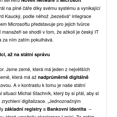
rál na plné čáře díky svému systému a vynikající
ard Kaucký, podle něhož „bezešvá“ integrace
em Microsoftu představuje pro jejich tvůrce
 manažeři se shodli v tom, že ačkoli je český IT
va za ním zatím pokulhává.
ci, až na státní správu
r. Jsme země, která má jeden z největších
země, která má až
nadprůměrně digitálně
ovou. A v kontrastu k tomu je naše státní
l situaci Michal Stachník, který by si přál, aby si
 zrychlení digitalizace. „Jednoznačným
yly
a
–
základní registry
Bankovní identita
y, které umožnily akcelerace,“ míní. Za zatím