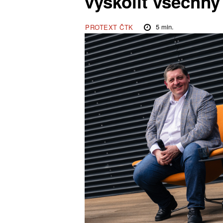
vyškolit všechny
5
min.
PROTEXT ČTK