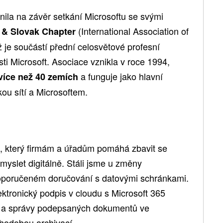
nila na závěr setkání Microsoftu se svými
(International Association of
& Slovak Chapter
ž je součástí přední celosvětové profesní
ti Microsoft. Asociace vznikla v roce 1994,
a funguje jako hlavní
více než 40 zemích
ou sítí a Microsoftem.
, který firmám a úřadům pomáhá zbavit se
a myslet digitálně. Stáli jsme u změny
oporučeném doručování s datovými schránkami.
tronický podpis v cloudu s Microsoft 365
ní a správy podepsaných dokumentů ve
uhodobou archivací.