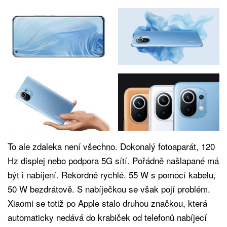
To ale zdaleka není všechno. Dokonalý fotoaparát, 120
Hz displej nebo podpora 5G sítí. Pořádně našlapané má
být i nabíjení. Rekordně rychlé. 55 W s pomocí kabelu,
50 W bezdrátově. S nabíječkou se však pojí problém.
Xiaomi se totiž po Apple stalo druhou značkou, která
automaticky nedává do krabiček od telefonů nabíjecí