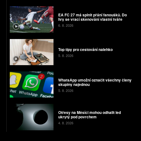
EA FC 27 má splnit přání fanoušků. Do
hry se vrací skenování vlastní tváře
6. 8. 2026
Top tipy pro cestování nalehko
5. 8. 2026
WhatsApp umožní označit všechny členy
skupiny najednou
5. 8. 2026
Otřesy na Měsíci mohou odhalit led
ukrytý pod povrchem
4. 8. 2026