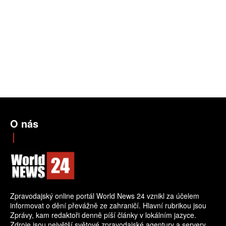
O nás
Zpravodajský online portál World News 24 vznikl za účelem
informovat o dění převážně ze zahraničí. Hlavní rubrikou jsou
Zprávy, kam redaktoři denně píší články v lokálním jazyce.
Zdroje jsou největší světové zpravodajské agentury a servery