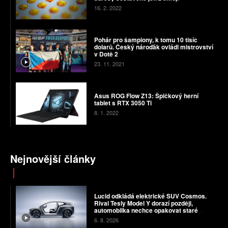
16. 2. 2022
Pohár pro šampiony, k tomu 10 tisíc
dolarů. Český nároďák ovládl mistrovství
v Dotě 2
23. 11. 2021
Asus ROG Flow Z13: Špičkový herní
tablet s RTX 3050 Ti
8. 1. 2022
Nejnovější články
Lucid odkládá elektrické SUV Cosmos.
Rival Tesly Model Y dorazí později,
automobilka nechce opakovat staré
chyby
6. 8. 2026