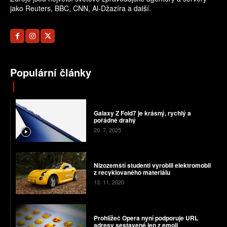
jako Reuters, BBC, CNN, Al-Džazíra a další.
Populární články
Galaxy Z Fold7 je krásný, rychlý a
pořádně drahý
20. 7. 2025
Nizozemští studenti vyrobili elektromobil
z recyklovaného materiálu
13. 11. 2020
Prohlížeč Opera nyní podporuje URL
adresy sestavené jen z emoji