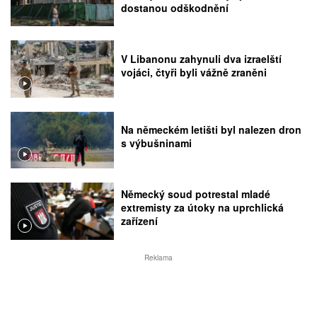
dostanou odškodnění
V Libanonu zahynuli dva izraelští
vojáci, čtyři byli vážně zraněni
Na německém letišti byl nalezen dron
s výbušninami
Německý soud potrestal mladé
extremisty za útoky na uprchlická
zařízení
Reklama