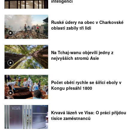
inteligencí
Ruské údery na obec v Charkovské
oblasti zabily tři lidi
Na Tchaj-wanu objevili jedny z
nejvyšších stromů Asie
Počet obětí rychle se šířící eboly v
Kongu přesáhl 1800
Krvavá lázeň ve Visa: O práci přijdou
tisíce zaměstnanců