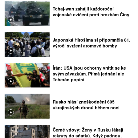
Tchaj-wan zahájil každoroční
vojenské cvičení proti hrozbám Číny
Japonská Hirošima si připomněla 81.
výročí svržení atomové bomby
Írán: USA jsou ochotny vrátit se ke
svým závazkům. Přímá jednání ale
Teherán popírá
Rusko hlásí zneškodnění 605
ukrajinských dronů během noci
Černé vdovy: Ženy v Rusku lákají
rekruty do sňatků. Když padnou,