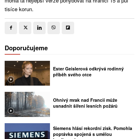
mohla ta nejlepší verze pohybovat na hranici 15 a půl
tisíce korun.
Doporučujeme
Ester Geislerová odkrývá rodinný
příběh svého otce
Ohnivý mrak nad Francií může
usnadnit šíření lesních požárů
Siemens hlásí rekordní zisk. Pomohla
poptávka spojená s umělou