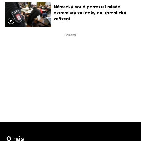
Německý soud potrestal mladé
extremisty za útoky na uprchlická
zařízení
Reklama
O nás