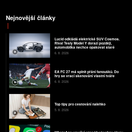
Nejnovější články
Lucid odkládá elektrické SUV Cosmos.
Rival Tesly Model Y dorazí později,
automobilka nechce opakovat staré
chyby
6. 8. 2026
EA FC 27 má splnit přání fanoušků. Do
hry se vrací skenování vlastní tváře
6. 8. 2026
Top tipy pro cestování nalehko
5. 8. 2026