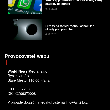
WhatsApp umožní označit všechny členy
skupiny najednou
5. 8. 2026
Otřesy na Měsíci mohou odhalit led
ukrytý pod povrchem
4. 8. 2026
Provozovatel webu
World News Media, s.r.o.
Rybná 716/24
Staré Město, 110 00 Praha
IČO: 09372008
DIČ: CZ09372008
V případě dotazů na redakci pište na info@wn24.cz